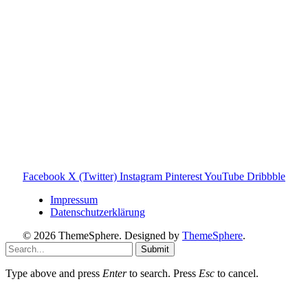
gehören ihren jeweiligen Rechteinhabern. Hinweis: Weitere
Informationen findest du auf der offiziellen Website der
Tonies GmbH
.
Toniebox-ratgeber.de ist dein unabhängiger Eltern-Ratgeber
rund um die Toniebox: Kaufberatung, Tonies-
Empfehlungen, Problemlösungen und praktische Tipps für
den Familienalltag. Alle Inhalte sind verständlich, praxisnah
und darauf ausgelegt, dir schnelle Antworten und klare
Entscheidungen zu ermöglichen.
Hinweis zu Affiliate-Links
Einige Links auf dieser Website sind Affiliate-Links. Wenn
du darüber etwas kaufst, erhalte ich ggf. eine kleine
Provision – für dich bleibt der Preis gleich. Damit unterstützt
du den Betrieb und Erhalt von Toniebox-Ratgeber.de.
Facebook
X (Twitter)
Instagram
Pinterest
YouTube
Dribbble
Impressum
Datenschutzerklärung
© 2026 ThemeSphere. Designed by
ThemeSphere
.
Submit
Type above and press
Enter
to search. Press
Esc
to cancel.