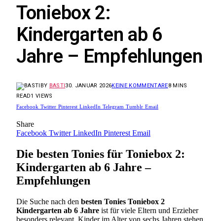
Toniebox 2:
Kindergarten ab 6
Jahre – Empfehlungen
BY
BASTI
30. JANUAR 2026
KEINE KOMMENTARE
8 MINS
READ
1
VIEWS
Facebook
Twitter
Pinterest
LinkedIn
Telegram
Tumblr
Email
Share
Facebook
Twitter
LinkedIn
Pinterest
Email
Die besten Tonies für Toniebox 2:
Kindergarten ab 6 Jahre –
Empfehlungen
Die Suche nach den
besten Tonies Toniebox 2
Kindergarten ab 6 Jahre
ist für viele Eltern und Erzieher
besonders relevant. Kinder im Alter von sechs Jahren stehen