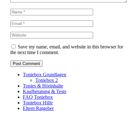
Save my name, email, and website in this browser for
the next time I comment.
Toniebox Grundlagen
Toniebox 2
Tonies & Hörinhalte
Kaufberatung & Tests
FAQ Toniebox
Toniebox Hilfe
Eltern Ratgeber
Toniebox-Ratgeber.de ist ein unabhängiger Ratgeber und
steht in keiner geschäftlichen oder organisatorischen
Verbindung zur Tonies GmbH. Alle genannten Marken- und
Produktnamen dienen ausschließlich der Information und