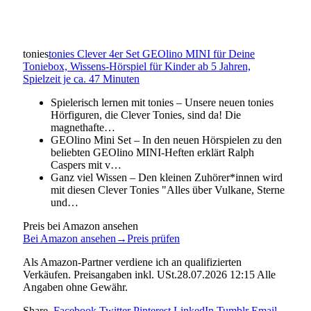
tonies
tonies Clever 4er Set GEOlino MINI für Deine
Toniebox, Wissens-Hörspiel für Kinder ab 5 Jahren,
Spielzeit je ca. 47 Minuten
Spielerisch lernen mit tonies – Unsere neuen tonies
Hörfiguren, die Clever Tonies, sind da! Die
magnethafte…
GEOlino Mini Set – In den neuen Hörspielen zu den
beliebten GEOlino MINI-Heften erklärt Ralph
Caspers mit v…
Ganz viel Wissen – Den kleinen Zuhörer*innen wird
mit diesen Clever Tonies "Alles über Vulkane, Sterne
und…
Preis bei Amazon ansehen
Bei Amazon ansehen
→
Preis prüfen
Als Amazon-Partner verdiene ich an qualifizierten
Verkäufen. Preisangaben inkl. USt.28.07.2026 12:15 Alle
Angaben ohne Gewähr.
Share.
Facebook
Twitter
Pinterest
LinkedIn
Tumblr
Email