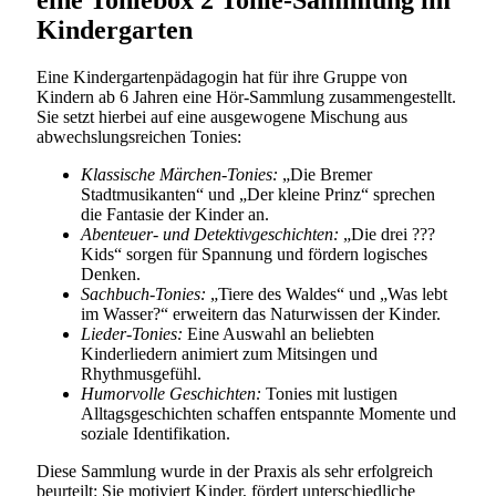
eine Toniebox 2 Tonie-Sammlung im
Kindergarten
Eine Kindergartenpädagogin hat für ihre Gruppe von
Kindern ab 6 Jahren eine Hör-Sammlung zusammengestellt.
Sie setzt hierbei auf eine ausgewogene Mischung aus
abwechslungsreichen Tonies:
Klassische Märchen-Tonies:
„Die Bremer
Stadtmusikanten“ und „Der kleine Prinz“ sprechen
die Fantasie der Kinder an.
Abenteuer- und Detektivgeschichten:
„Die drei ???
Kids“ sorgen für Spannung und fördern logisches
Denken.
Sachbuch-Tonies:
„Tiere des Waldes“ und „Was lebt
im Wasser?“ erweitern das Naturwissen der Kinder.
Lieder-Tonies:
Eine Auswahl an beliebten
Kinderliedern animiert zum Mitsingen und
Rhythmusgefühl.
Humorvolle Geschichten:
Tonies mit lustigen
Alltagsgeschichten schaffen entspannte Momente und
soziale Identifikation.
Diese Sammlung wurde in der Praxis als sehr erfolgreich
beurteilt: Sie motiviert Kinder, fördert unterschiedliche