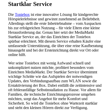
Startklar Service
Die
Toniebox
ist eine innovative Lösung für kindgerechte
Hörspielerlebnisse und gewinnt zunehmend an Beliebtheit.
Allerdings stellt die erste Inbetriebnahme – vom Auspacken
bis zur erfolgreichen Nutzung – für viele Eltern eine kleine
Herausforderung dar. Genau hier setzt der MediaMarkt
Startklar Service an, der das Einrichten der Toniebox
spürbar erleichtert. Mit diesem Service erhalten Käufer eine
umfassende Unterstützung, die über eine reine Kaufberatung
hinausgeht und bei der Ersteinrichtung direkt vor Ort oder
online hilft.
Wer seine Toniebox mit wenig Aufwand schnell und
unkompliziert nutzen möchte, profitiert besonders vom
Einrichten MediaMarkt. Der Startklar Service übernimmt
wichtige Schritte wie das Aufspielen der notwendigen
Updates, den Verbindungsaufbau zum WLAN sowie die
Erstaktivierung der Box. Dabei entfällt die zeitintensive und
oft fehleranfällige Selbstinstallation zu Hause. Vor allem für
Familien, die technische Einrichtungsprozesse umgehen
möchten, sorgt das Angebot für mehr Komfort und
Sicherheit. So wird die Toniebox ohne Wartezeit startklar
und steht den kleinen Hörern direkt zur Verfügung.