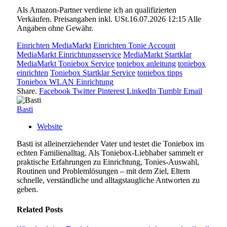
Als Amazon-Partner verdiene ich an qualifizierten
Verkäufen. Preisangaben inkl. USt.16.07.2026 12:15 Alle
Angaben ohne Gewähr.
Einrichten MediaMarkt
Einrichten Tonie Account
MediaMarkt Einrichtungsservice
MediaMarkt Startklar
MediaMarkt Toniebox Service
toniebox anleitung
toniebox
einrichten
Toniebox Startklar Service
toniebox tipps
Toniebox WLAN Einrichtung
Share.
Facebook
Twitter
Pinterest
LinkedIn
Tumblr
Email
Basti
Website
Basti ist alleinerziehender Vater und testet die Toniebox im
echten Familienalltag. Als Toniebox-Liebhaber sammelt er
praktische Erfahrungen zu Einrichtung, Tonies-Auswahl,
Routinen und Problemlösungen – mit dem Ziel, Eltern
schnelle, verständliche und alltagstaugliche Antworten zu
geben.
Related
Posts