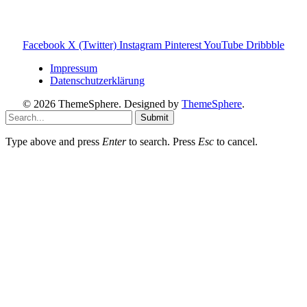
du darüber etwas kaufst, erhalte ich ggf. eine kleine
Provision – für dich bleibt der Preis gleich. Damit unterstützt
du den Betrieb und Erhalt von Toniebox-Ratgeber.de.
Facebook
X (Twitter)
Instagram
Pinterest
YouTube
Dribbble
Impressum
Datenschutzerklärung
© 2026 ThemeSphere. Designed by
ThemeSphere
.
Submit
Type above and press
Enter
to search. Press
Esc
to cancel.