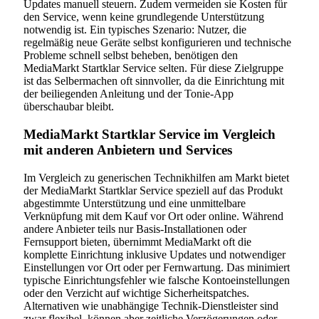
Updates manuell steuern. Zudem vermeiden sie Kosten für
den Service, wenn keine grundlegende Unterstützung
notwendig ist. Ein typisches Szenario: Nutzer, die
regelmäßig neue Geräte selbst konfigurieren und technische
Probleme schnell selbst beheben, benötigen den
MediaMarkt Startklar Service selten. Für diese Zielgruppe
ist das Selbermachen oft sinnvoller, da die Einrichtung mit
der beiliegenden Anleitung und der Tonie-App
überschaubar bleibt.
MediaMarkt Startklar Service im Vergleich
mit anderen Anbietern und Services
Im Vergleich zu generischen Technikhilfen am Markt bietet
der MediaMarkt Startklar Service speziell auf das Produkt
abgestimmte Unterstützung und eine unmittelbare
Verknüpfung mit dem Kauf vor Ort oder online. Während
andere Anbieter teils nur Basis-Installationen oder
Fernsupport bieten, übernimmt MediaMarkt oft die
komplette Einrichtung inklusive Updates und notwendiger
Einstellungen vor Ort oder per Fernwartung. Das minimiert
typische Einrichtungsfehler wie falsche Kontoeinstellungen
oder den Verzicht auf wichtige Sicherheitspatches.
Alternativen wie unabhängige Technik-Dienstleister sind
zwar flexibel, können aber zeitliche Verzögerungen oder