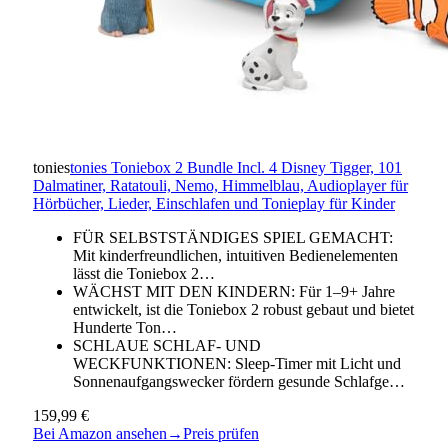
tonies
tonies Toniebox 2 Bundle Incl. 4 Disney Tigger, 101
Dalmatiner, Ratatouli, Nemo, Himmelblau, Audioplayer für
Hörbücher, Lieder, Einschlafen und Tonieplay für Kinder
FÜR SELBSTSTÄNDIGES SPIEL GEMACHT:
Mit kinderfreundlichen, intuitiven Bedienelementen
lässt die Toniebox 2…
WÄCHST MIT DEN KINDERN: Für 1–9+ Jahre
entwickelt, ist die Toniebox 2 robust gebaut und bietet
Hunderte Ton…
SCHLAUE SCHLAF- UND
WECKFUNKTIONEN: Sleep-Timer mit Licht und
Sonnenaufgangswecker fördern gesunde Schlafge…
159,99 €
Bei Amazon ansehen
→
Preis prüfen