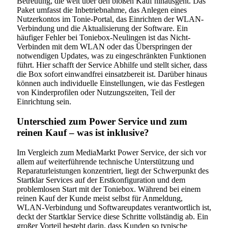
Betreuung, die weit über den bloßen Kauf hinausgeht. Das
Paket umfasst die Inbetriebnahme, das Anlegen eines
Nutzerkontos im Tonie-Portal, das Einrichten der WLAN-
Verbindung und die Aktualisierung der Software. Ein
häufiger Fehler bei Toniebox-Neulingen ist das Nicht-
Verbinden mit dem WLAN oder das Überspringen der
notwendigen Updates, was zu eingeschränkten Funktionen
führt. Hier schafft der Service Abhilfe und stellt sicher, dass
die Box sofort einwandfrei einsatzbereit ist. Darüber hinaus
können auch individuelle Einstellungen, wie das Festlegen
von Kinderprofilen oder Nutzungszeiten, Teil der
Einrichtung sein.
Unterschied zum Power Service und zum
reinen Kauf – was ist inklusive?
Im Vergleich zum MediaMarkt Power Service, der sich vor
allem auf weiterführende technische Unterstützung und
Reparaturleistungen konzentriert, liegt der Schwerpunkt des
Startklar Services auf der Erstkonfiguration und dem
problemlosen Start mit der Toniebox. Während bei einem
reinen Kauf der Kunde meist selbst für Anmeldung,
WLAN-Verbindung und Softwareupdates verantwortlich ist,
deckt der Startklar Service diese Schritte vollständig ab. Ein
großer Vorteil besteht darin, dass Kunden so typische