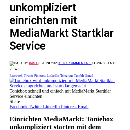
unkompliziert
einrichten mit
MediaMarkt Startklar
Service
BY
BASTI
6. JUNI 2026
KEINE KOMMENTARE
11 MINS READ
5
VIEWS
Facebook
Twitter
Pinterest
LinkedIn
Telegram
Tumblr
Email
Toniebox schnell und einfach mit MediaMarkt Startklar
Service einrichten
Share
Facebook
Twitter
LinkedIn
Pinterest
Email
Einrichten MediaMarkt: Toniebox
unkompliziert starten mit dem