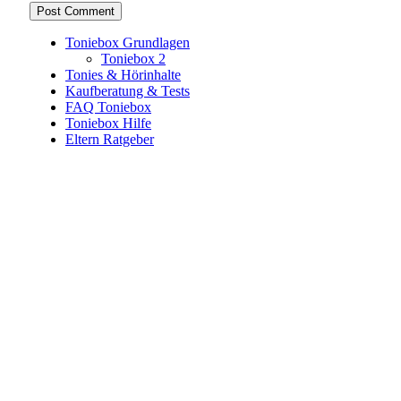
Toniebox Grundlagen
Toniebox 2
Tonies & Hörinhalte
Kaufberatung & Tests
FAQ Toniebox
Toniebox Hilfe
Eltern Ratgeber
Toniebox-Ratgeber.de ist ein unabhängiger Ratgeber und
steht in keiner geschäftlichen oder organisatorischen
Verbindung zur Tonies GmbH. Alle genannten Marken- und
Produktnamen dienen ausschließlich der Information und
gehören ihren jeweiligen Rechteinhabern. Hinweis: Weitere
Informationen findest du auf der offiziellen Website der
Tonies GmbH
.
Toniebox-ratgeber.de ist dein unabhängiger Eltern-Ratgeber
rund um die Toniebox: Kaufberatung, Tonies-
Empfehlungen, Problemlösungen und praktische Tipps für
den Familienalltag. Alle Inhalte sind verständlich, praxisnah
und darauf ausgelegt, dir schnelle Antworten und klare
Entscheidungen zu ermöglichen.
Hinweis zu Affiliate-Links
Einige Links auf dieser Website sind Affiliate-Links. Wenn