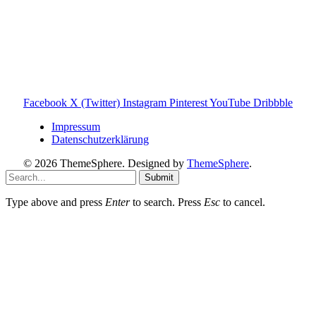
den Familienalltag. Alle Inhalte sind verständlich, praxisnah
und darauf ausgelegt, dir schnelle Antworten und klare
Entscheidungen zu ermöglichen.
Hinweis zu Affiliate-Links
Einige Links auf dieser Website sind Affiliate-Links. Wenn
du darüber etwas kaufst, erhalte ich ggf. eine kleine
Provision – für dich bleibt der Preis gleich. Damit unterstützt
du den Betrieb und Erhalt von Toniebox-Ratgeber.de.
Facebook
X (Twitter)
Instagram
Pinterest
YouTube
Dribbble
Impressum
Datenschutzerklärung
© 2026 ThemeSphere. Designed by
ThemeSphere
.
Submit
Type above and press
Enter
to search. Press
Esc
to cancel.