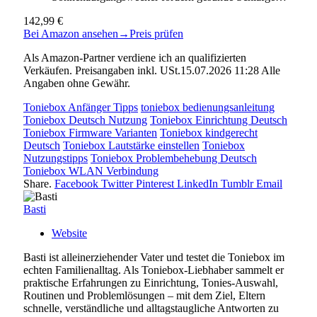
142,99 €
Bei Amazon ansehen
→
Preis prüfen
Als Amazon-Partner verdiene ich an qualifizierten
Verkäufen. Preisangaben inkl. USt.15.07.2026 11:28 Alle
Angaben ohne Gewähr.
Toniebox Anfänger Tipps
toniebox bedienungsanleitung
Toniebox Deutsch Nutzung
Toniebox Einrichtung Deutsch
Toniebox Firmware Varianten
Toniebox kindgerecht
Deutsch
Toniebox Lautstärke einstellen
Toniebox
Nutzungstipps
Toniebox Problembehebung Deutsch
Toniebox WLAN Verbindung
Share.
Facebook
Twitter
Pinterest
LinkedIn
Tumblr
Email
Basti
Website
Basti ist alleinerziehender Vater und testet die Toniebox im
echten Familienalltag. Als Toniebox-Liebhaber sammelt er
praktische Erfahrungen zu Einrichtung, Tonies-Auswahl,
Routinen und Problemlösungen – mit dem Ziel, Eltern
schnelle, verständliche und alltagstaugliche Antworten zu