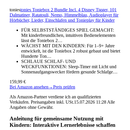
tonies
tonies Toniebox 2 Bundle Incl. 4 Disney Tigger, 101
Dalmatiner, Ratatouli, Nemo, Himmelblau, Audioplayer für
Hörbücher, Lieder, Einschlafen und Tonieplay für Kinder
FÜR SELBSTSTÄNDIGES SPIEL GEMACHT:
Mit kinderfreundlichen, intuitiven Bedienelementen
lässt die Toniebox 2…
WÄCHST MIT DEN KINDERN: Für 1–9+ Jahre
entwickelt, ist die Toniebox 2 robust gebaut und bietet
Hunderte Ton…
SCHLAUE SCHLAF- UND
WECKFUNKTIONEN: Sleep-Timer mit Licht und
Sonnenaufgangswecker fördern gesunde Schlafge…
159,99 €
Bei Amazon ansehen
→
Preis prüfen
Als Amazon-Partner verdiene ich an qualifizierten
Verkäufen. Preisangaben inkl. USt.15.07.2026 11:28 Alle
Angaben ohne Gewähr.
Anleitung für gemeinsame Nutzung mit
Kindern: Interaktive Lernerlebnisse schaffen