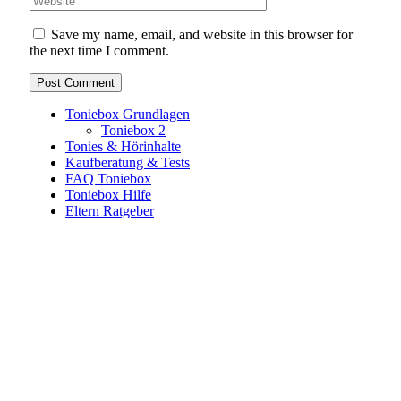
Save my name, email, and website in this browser for
the next time I comment.
Toniebox Grundlagen
Toniebox 2
Tonies & Hörinhalte
Kaufberatung & Tests
FAQ Toniebox
Toniebox Hilfe
Eltern Ratgeber
Toniebox-Ratgeber.de ist ein unabhängiger Ratgeber und
steht in keiner geschäftlichen oder organisatorischen
Verbindung zur Tonies GmbH. Alle genannten Marken- und
Produktnamen dienen ausschließlich der Information und
gehören ihren jeweiligen Rechteinhabern. Hinweis: Weitere
Informationen findest du auf der offiziellen Website der
Tonies GmbH
.
Toniebox-ratgeber.de ist dein unabhängiger Eltern-Ratgeber
rund um die Toniebox: Kaufberatung, Tonies-
Empfehlungen, Problemlösungen und praktische Tipps für