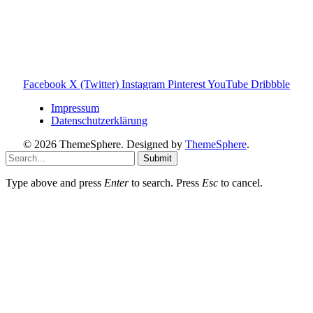
Entscheidungen zu ermöglichen.
Hinweis zu Affiliate-Links
Einige Links auf dieser Website sind Affiliate-Links. Wenn
du darüber etwas kaufst, erhalte ich ggf. eine kleine
Provision – für dich bleibt der Preis gleich. Damit unterstützt
du den Betrieb und Erhalt von Toniebox-Ratgeber.de.
Facebook
X (Twitter)
Instagram
Pinterest
YouTube
Dribbble
Impressum
Datenschutzerklärung
© 2026 ThemeSphere. Designed by
ThemeSphere
.
Submit
Type above and press
Enter
to search. Press
Esc
to cancel.