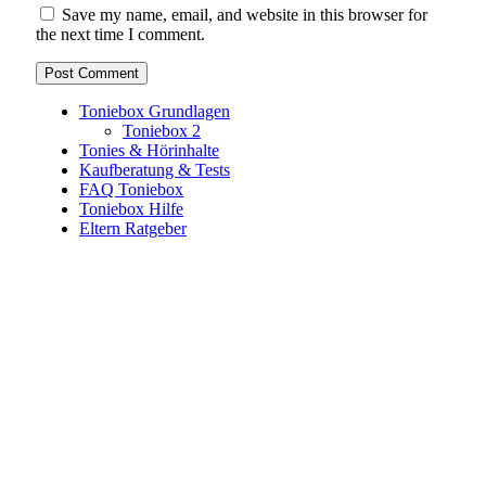
Save my name, email, and website in this browser for
the next time I comment.
Toniebox Grundlagen
Toniebox 2
Tonies & Hörinhalte
Kaufberatung & Tests
FAQ Toniebox
Toniebox Hilfe
Eltern Ratgeber
Toniebox-Ratgeber.de ist ein unabhängiger Ratgeber und
steht in keiner geschäftlichen oder organisatorischen
Verbindung zur Tonies GmbH. Alle genannten Marken- und
Produktnamen dienen ausschließlich der Information und
gehören ihren jeweiligen Rechteinhabern. Hinweis: Weitere
Informationen findest du auf der offiziellen Website der
Tonies GmbH
.
Toniebox-ratgeber.de ist dein unabhängiger Eltern-Ratgeber
rund um die Toniebox: Kaufberatung, Tonies-
Empfehlungen, Problemlösungen und praktische Tipps für
den Familienalltag. Alle Inhalte sind verständlich, praxisnah
und darauf ausgelegt, dir schnelle Antworten und klare