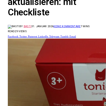
aktualisieren: mit
Checkliste
BY
BASTI
31. JANUAR 2026
KEINE KOMMENTARE
7 MINS
READ
29
VIEWS
Facebook
Twitter
Pinterest
LinkedIn
Telegram
Tumblr
Email