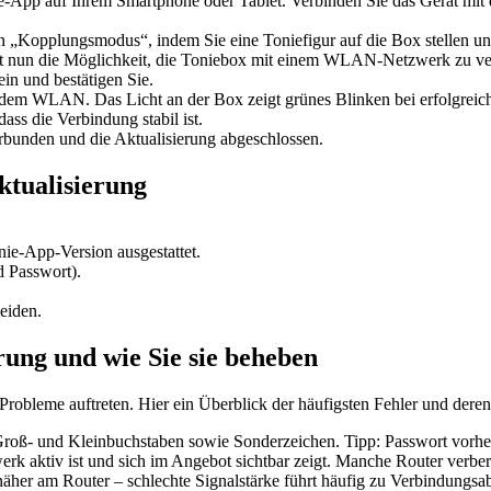
nie-App auf Ihrem Smartphone oder Tablet. Verbinden Sie das Gerät m
n „Kopplungsmodus“, indem Sie eine Toniefigur auf die Box stellen un
t nun die Möglichkeit, die Toniebox mit einem WLAN-Netzwerk zu ver
n und bestätigen Sie.
 dem WLAN. Das Licht an der Box zeigt grünes Blinken bei erfolgreic
ss die Verbindung stabil ist.
rbunden und die Aktualisierung abgeschlossen.
ktualisierung
ie-App-Version ausgestattet.
 Passwort).
eiden.
ung und wie Sie sie beheben
obleme auftreten. Hier ein Überblick der häufigsten Fehler und dere
Groß- und Kleinbuchstaben sowie Sonderzeichen. Tipp: Passwort vorh
 aktiv ist und sich im Angebot sichtbar zeigt. Manche Router verber
näher am Router – schlechte Signalstärke führt häufig zu Verbindungsa