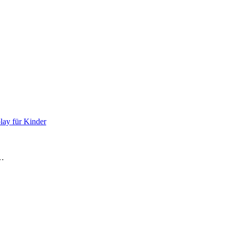
lay für Kinder
e…