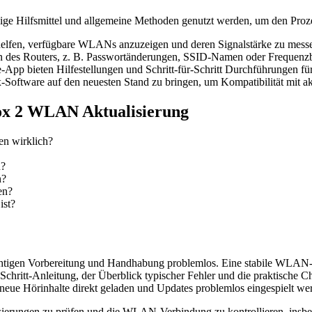
e Hilfsmittel und allgemeine Methoden genutzt werden, um den Prozess
elfen, verfügbare WLANs anzuzeigen und deren Signalstärke zu mess
n des Routers, z. B. Passwortänderungen, SSID-Namen oder Frequenzba
ie-App bieten Hilfestellungen und Schritt-für-Schritt Durchführungen 
-Software auf den neuesten Stand zu bringen, um Kompatibilität mit 
box 2 WLAN Aktualisierung
en wirklich?
n?
n?
en?
ist?
ichtigen Vorbereitung und Handhabung problemlos. Eine stabile WLAN-
chritt-Anleitung, der Überblick typischer Fehler und die praktische Ch
 neue Hörinhalte direkt geladen und Updates problemlos eingespielt we
lisierungen zu prüfen und die WLAN-Verbindung zu kontrollieren, ins