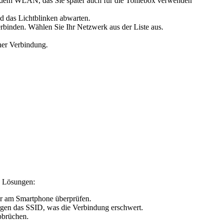
it dem WLAN, das Sie später auch für die Toniebox verwenden
d das Lichtblinken abwarten.
binden. Wählen Sie Ihr Netzwerk aus der Liste aus.
her Verbindung.
n Lösungen:
er am Smartphone überprüfen.
gen das SSID, was die Verbindung erschwert.
bbrüchen.