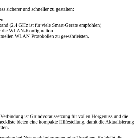
 sicherer und schneller zu gestalten:
en.
nd (2,4 GHz ist für viele Smart-Geräte empfohlen).
für die WLAN-Konfiguration.
aktuellen WLAN-Protokollen zu gewährleisten.
Verbindung ist Grundvoraussetzung für vollen Hörgenuss und die
eckliste bieten eine kompakte Hilfestellung, damit die Aktualisierung
rden.
besondere bei Netzwerkänderungen oder Umzügen. So bleibt die