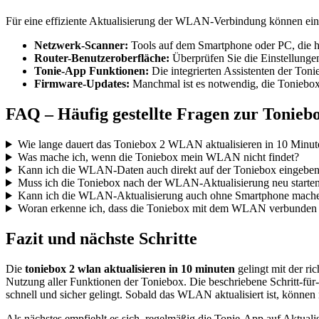
Für eine effiziente Aktualisierung der WLAN-Verbindung können einig
Netzwerk-Scanner:
Tools auf dem Smartphone oder PC, die h
Router-Benutzeroberfläche:
Überprüfen Sie die Einstellunge
Tonie-App Funktionen:
Die integrierten Assistenten der Ton
Firmware-Updates:
Manchmal ist es notwendig, die Toniebox
FAQ – Häufig gestellte Fragen zur Tonie
Wie lange dauert das Toniebox 2 WLAN aktualisieren in 10 Minut
Was mache ich, wenn die Toniebox mein WLAN nicht findet?
Kann ich die WLAN-Daten auch direkt auf der Toniebox eingebe
Muss ich die Toniebox nach der WLAN-Aktualisierung neu starte
Kann ich die WLAN-Aktualisierung auch ohne Smartphone mach
Woran erkenne ich, dass die Toniebox mit dem WLAN verbunden 
Fazit und nächste Schritte
Die
toniebox 2 wlan aktualisieren in 10 minuten
gelingt mit der r
Nutzung aller Funktionen der Toniebox. Die beschriebene Schritt-für-S
schnell und sicher gelingt. Sobald das WLAN aktualisiert ist, können
Als nächstes empfiehlt es sich, regelmäßig die Tonie-App auf Aktua