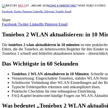
BY
BASTI
31. JANUAR 2026
KEINE KOMMENTARE
7 MINS READ
10
VIEWS
Facebook
Twitter
Pinterest
LinkedIn
Telegram
Tumblr
Email
Share
Facebook
Twitter
LinkedIn
Pinterest
Email
Toniebox 2 WLAN aktualisieren: in 10 Mi
Die
toniebox 2 wlan aktualisieren in 10 minuten
ist eine praktisch
Eltern, die die Toniebox als liebenswerten Begleiter für ihre Kinder
Toniebox 2 schnell und fehlerfrei aktualisieren können – übersichtlich
Das Wichtigste in 60 Sekunden
Toniebox 2 WLAN aktualisieren in 10 Minuten
: Schnelle 
Voraussetzung: Eingeschaltete Toniebox, stabiles WLAN-Netz
Schrittweise Verbindung über WLAN-Einstellungen auf der Box
Typische Fehlerquellen erkennen und unkompliziert lösen.
Praktische Checkliste für eine reibungslose Einrichtung.
FAQ-Kapitel beantwortet häufige Fragen zur WLAN-Aktualisi
Was bedeutet „Toniebox 2 WLAN aktualis