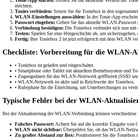
Tonie-App starten:
Öffnen Sie die aktuellste Version der To
möchten.
Tonies verbinden:
Setzen Sie die Toniebox in den sogenannte
WLAN-Einstellungen auswählen:
In der Tonie-App erschein
Passwort eingeben:
Geben Sie das aktuelle WLAN-Passwort ei
Verbindung bestätigen:
Die Toniebox verbindet sich nun mit
Testen:
Spielen Sie eine Hörgeschichte ab, um sicherzugehen, da
Fertig:
Ihre Toniebox 2 ist jetzt erfolgreich mit dem WLAN ve
Checkliste: Vorbereitung für die WLAN-A
• Toniebox ist geladen und eingeschaltet.
• Smartphone oder Tablet mit aktuellem Betriebssystem und Ton
• Zugangsdaten für das WLAN-Netzwerk griffbereit (SSID und
• WLAN-Netzwerk ist aktiv und in Reichweite der Toniebox.
• Ruhephase für die Einrichtung, um Unterbrechungen zu verm
Typische Fehler bei der WLAN-Aktualisier
Bei der Aktualisierung der WLAN-Verbindung können verschiedene Pr
Falsches Passwort:
Achten Sie auf die korrekte Eingabe von 
WLAN nicht sichtbar:
Überprüfen Sie, ob das WLAN-Netzwerk
Zu großer Abstand zur Box:
Positionieren Sie die Toniebox 