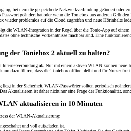
gang, bei dem die gespeicherte Netzwerkverbindung geändert oder er
as Passwort geändert hat oder wenn die Toniebox aus anderen Grün
x wieder problemlos auf die Cloud zugreifen und neue Hörinhalte lad
folgt die WLAN-Integration in der Regel über die Tonie-App auf eine
 Updates ohne technische Vorkenntnisse machbar sind. Eine funktionie
g der Toniebox 2 aktuell zu halten?
n Internetverbindung ab. Nur mit einem aktiven WLAN können neue Inh
n dazu führen, dass die Toniebox offline bleibt und für Nutzer frustri
g liegt in der Sicherheit. WLAN-Passwörter sollten periodisch geändert
Das Aktualisieren ist daher nicht nur eine Frage der Funktionalität, son
 WLAN aktualisieren in 10 Minuten
rozess der WLAN-Aktualisierung:
ngeschaltet und voll aufgeladen ist.