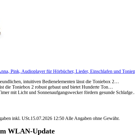
nna, Pink, Audioplayer für Hörbücher, Lieder, Einschlafen und Toniep
chen, intuitiven Bedienelementen lässt die Toniebox 2…
die Toniebox 2 robust gebaut und bietet Hunderte Ton…
t Licht und Sonnenaufgangswecker fördern gesunde Schlafg
angaben inkl. USt.15.07.2026 12:50 Alle Angaben ohne Gewähr.
beim WLAN-Update