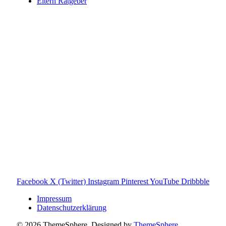
Eltern Ratgeber
Toniebox-Ratgeber.de ist ein unabhängiger Ratgeber und
steht in keiner geschäftlichen oder organisatorischen
Verbindung zur Tonies GmbH. Alle genannten Marken- und
Produktnamen dienen ausschließlich der Information und
gehören ihren jeweiligen Rechteinhabern. Hinweis: Weitere
Informationen findest du auf der offiziellen Website der
Tonies GmbH
.
Toniebox-ratgeber.de ist dein unabhängiger Eltern-Ratgeber
rund um die Toniebox: Kaufberatung, Tonies-
Empfehlungen, Problemlösungen und praktische Tipps für
den Familienalltag. Alle Inhalte sind verständlich, praxisnah
und darauf ausgelegt, dir schnelle Antworten und klare
Entscheidungen zu ermöglichen.
Hinweis zu Affiliate-Links
Einige Links auf dieser Website sind Affiliate-Links. Wenn
du darüber etwas kaufst, erhalte ich ggf. eine kleine
Provision – für dich bleibt der Preis gleich. Damit unterstützt
du den Betrieb und Erhalt von Toniebox-Ratgeber.de.
Facebook
X (Twitter)
Instagram
Pinterest
YouTube
Dribbble
Impressum
Datenschutzerklärung
© 2026 ThemeSphere. Designed by
ThemeSphere
.