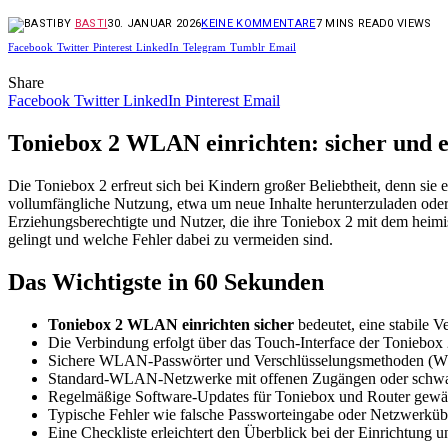
BY
BASTI
30. JANUAR 2026
KEINE KOMMENTARE
7 MINS READ
0
VIEWS
Facebook
Twitter
Pinterest
LinkedIn
Telegram
Tumblr
Email
Share
Facebook
Twitter
LinkedIn
Pinterest
Email
Toniebox 2 WLAN einrichten: sicher und e
Die Toniebox 2 erfreut sich bei Kindern großer Beliebtheit, denn sie
vollumfängliche Nutzung, etwa um neue Inhalte herunterzuladen oder U
Erziehungsberechtigte und Nutzer, die ihre Toniebox 2 mit dem heimi
gelingt und welche Fehler dabei zu vermeiden sind.
Das Wichtigste in 60 Sekunden
Toniebox 2 WLAN einrichten sicher
bedeutet, eine stabile 
Die Verbindung erfolgt über das Touch-Interface der Toniebox
Sichere WLAN-Passwörter und Verschlüsselungsmethoden (WP
Standard-WLAN-Netzwerke mit offenen Zugängen oder schwa
Regelmäßige Software-Updates für Toniebox und Router gewähr
Typische Fehler wie falsche Passworteingabe oder Netzwerküb
Eine Checkliste erleichtert den Überblick bei der Einrichtung 