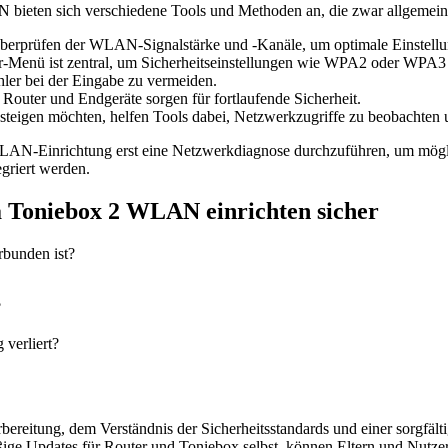
bieten sich verschiedene Tools und Methoden an, die zwar allgemein gü
erprüfen der WLAN-Signalstärke und -Kanäle, um optimale Einstellu
r-Menü ist zentral, um Sicherheitseinstellungen wie WPA2 oder WPA3 
hler bei der Eingabe zu vermeiden.
outer und Endgeräte sorgen für fortlaufende Sicherheit.
nsteigen möchten, helfen Tools dabei, Netzwerkzugriffe zu beobachten 
LAN-Einrichtung erst eine Netzwerkdiagnose durchzuführen, um möglich
egriert werden.
 Toniebox 2 WLAN einrichten sicher
rbunden ist?
?
verliert?
bereitung, dem Verständnis der Sicherheitsstandards und einer sorgfäl
e Updates für Router und Toniebox selbst, können Eltern und Nutzer si