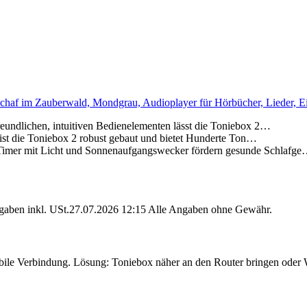
haf im Zauberwald, Mondgrau, Audioplayer für Hörbücher, Lieder, Ei
chen, intuitiven Bedienelementen lässt die Toniebox 2…
die Toniebox 2 robust gebaut und bietet Hunderte Ton…
t Licht und Sonnenaufgangswecker fördern gesunde Schlafg
angaben inkl. USt.27.07.2026 12:15 Alle Angaben ohne Gewähr.
tabile Verbindung. Lösung: Toniebox näher an den Router bringen ode