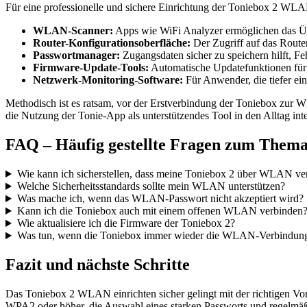
Für eine professionelle und sichere Einrichtung der Toniebox 2 WLAN 
WLAN-Scanner:
Apps wie WiFi Analyzer ermöglichen das Üb
Router-Konfigurationsoberfläche:
Der Zugriff auf das Route
Passwortmanager:
Zugangsdaten sicher zu speichern hilft, Fe
Firmware-Update-Tools:
Automatische Updatefunktionen für R
Netzwerk-Monitoring-Software:
Für Anwender, die tiefer ei
Methodisch ist es ratsam, vor der Erstverbindung der Toniebox zur W
die Nutzung der Tonie-App als unterstützendes Tool in den Alltag int
FAQ – Häufig gestellte Fragen zum Thema
Wie kann ich sicherstellen, dass meine Toniebox 2 über WLAN ve
Welche Sicherheitsstandards sollte mein WLAN unterstützen?
Was mache ich, wenn das WLAN-Passwort nicht akzeptiert wird?
Kann ich die Toniebox auch mit einem offenen WLAN verbinden
Wie aktualisiere ich die Firmware der Toniebox 2?
Was tun, wenn die Toniebox immer wieder die WLAN-Verbindung 
Fazit und nächste Schritte
Das Toniebox 2 WLAN einrichten sicher gelingt mit der richtigen Vor
WPA2 oder höher, die Auswahl eines starken Passworts und regelmäßig