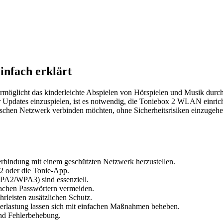
infach erklärt
 ermöglicht das kinderleichte Abspielen von Hörspielen und Musik durch
pdates einzuspielen, ist es notwendig, die Toniebox 2 WLAN einrichten
schen Netzwerk verbinden möchten, ohne Sicherheitsrisiken einzugehen.
Verbindung mit einem geschützten Netzwerk herzustellen.
 2 oder die Tonie-App.
A2/WPA3) sind essenziell.
chen Passwörtern vermeiden.
leisten zusätzlichen Schutz.
erlastung lassen sich mit einfachen Maßnahmen beheben.
und Fehlerbehebung.