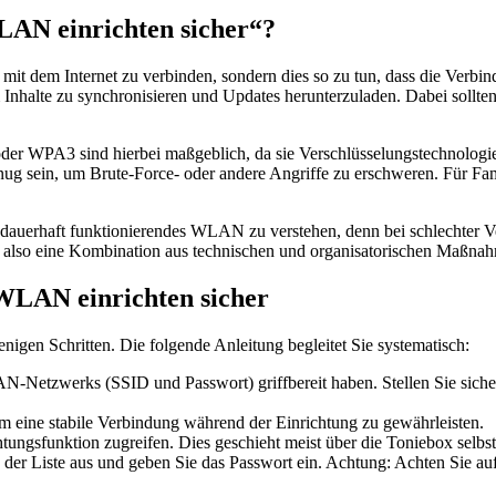
LAN einrichten sicher“?
mit dem Internet zu verbinden, sondern dies so zu tun, dass die Verbi
halte zu synchronisieren und Updates herunterzuladen. Dabei sollten N
r WPA3 sind hierbei maßgeblich, da sie Verschlüsselungstechnologien
sein, um Brute-Force- oder andere Angriffe zu erschweren. Für Famil
nd dauerhaft funktionierendes WLAN zu verstehen, denn bei schlechte
ng also eine Kombination aus technischen und organisatorischen Maßna
 WLAN einrichten sicher
igen Schritten. Die folgende Anleitung begleitet Sie systematisch:
N-Netzwerks (SSID und Passwort) griffbereit haben. Stellen Sie sich
m eine stabile Verbindung während der Einrichtung zu gewährleisten.
ngsfunktion zugreifen. Dies geschieht meist über die Toniebox selbst
 Liste aus und geben Sie das Passwort ein. Achtung: Achten Sie auf d