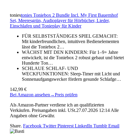
tonies
tonies Toniebox 2 Bundle Incl. My First Bauernhof
Set, Meeresgrün, Audioplayer für Hörbücher, Lieder,
Einschlafen und Tonieplay für Kinder
FÜR SELBSTSTÄNDIGES SPIEL GEMACHT:
Mit kinderfreundlichen, intuitiven Bedienelementen
lässt die Toniebox 2…
WÄCHST MIT DEN KINDERN: Für 1–9+ Jahre
entwickelt, ist die Toniebox 2 robust gebaut und bietet
Hunderte Ton…
SCHLAUE SCHLAF- UND
WECKFUNKTIONEN: Sleep-Timer mit Licht und
Sonnenaufgangswecker fördern gesunde Schlafge…
142,99 €
Bei Amazon ansehen
→
Preis prüfen
Als Amazon-Partner verdiene ich an qualifizierten
Verkäufen. Preisangaben inkl. USt.27.07.2026 12:14 Alle
Angaben ohne Gewähr.
Share.
Facebook
Twitter
Pinterest
LinkedIn
Tumblr
Email