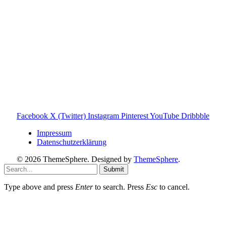
Tonies GmbH
.
Toniebox-ratgeber.de ist dein unabhängiger Eltern-Ratgeber
rund um die Toniebox: Kaufberatung, Tonies-
Empfehlungen, Problemlösungen und praktische Tipps für
den Familienalltag. Alle Inhalte sind verständlich, praxisnah
und darauf ausgelegt, dir schnelle Antworten und klare
Entscheidungen zu ermöglichen.
Hinweis zu Affiliate-Links
Einige Links auf dieser Website sind Affiliate-Links. Wenn
du darüber etwas kaufst, erhalte ich ggf. eine kleine
Provision – für dich bleibt der Preis gleich. Damit unterstützt
du den Betrieb und Erhalt von Toniebox-Ratgeber.de.
Facebook
X (Twitter)
Instagram
Pinterest
YouTube
Dribbble
Impressum
Datenschutzerklärung
© 2026 ThemeSphere. Designed by
ThemeSphere
.
Submit
Type above and press
Enter
to search. Press
Esc
to cancel.