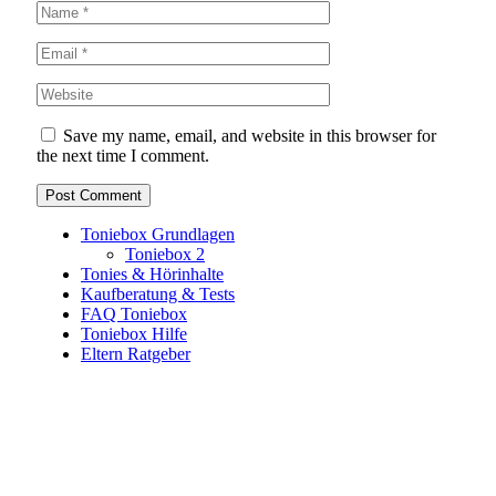
Save my name, email, and website in this browser for
the next time I comment.
Toniebox Grundlagen
Toniebox 2
Tonies & Hörinhalte
Kaufberatung & Tests
FAQ Toniebox
Toniebox Hilfe
Eltern Ratgeber
Toniebox-Ratgeber.de ist ein unabhängiger Ratgeber und
steht in keiner geschäftlichen oder organisatorischen
Verbindung zur Tonies GmbH. Alle genannten Marken- und
Produktnamen dienen ausschließlich der Information und
gehören ihren jeweiligen Rechteinhabern. Hinweis: Weitere
Informationen findest du auf der offiziellen Website der