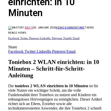
einrichten: in 10
Minuten
BY
BASTI
30. JANUAR 2026
KEINE KOMMENTARE
7 MINS
READ
2
VIEWS
Facebook
Twitter
Pinterest
LinkedIn
Telegram
Tumblr
Email
Share
Facebook
Twitter
LinkedIn
Pinterest
Email
Toniebox 2 WLAN einrichten: in 10
Minuten – Schritt-für-Schritt-
Anleitung
Die
toniebox 2 WLAN einrichten in 10 Minuten
ist für
viele Nutzer ein wichtiger Schritt, um die volle
Funktionalität ihrer Toniebox zu nutzen und Kindern ein
reibungsloses Hörvergnügen zu ermöglichen. Dieser Artikel
richtet sich an Eltern, Erzieher sowie alle
technikinteressierten Anwender, die ihre Toniebox 2 schnell