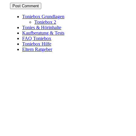
Toniebox Grundlagen
Toniebox 2
Tonies & Hörinhalte
Kaufberatung & Tests
FAQ Toniebox
Toniebox Hilfe
Eltern Ratgeber
Toniebox-Ratgeber.de ist ein unabhängiger Ratgeber und
steht in keiner geschäftlichen oder organisatorischen
Verbindung zur Tonies GmbH. Alle genannten Marken- und
Produktnamen dienen ausschließlich der Information und
gehören ihren jeweiligen Rechteinhabern. Hinweis: Weitere
Informationen findest du auf der offiziellen Website der
Tonies GmbH
.
Toniebox-ratgeber.de ist dein unabhängiger Eltern-Ratgeber
rund um die Toniebox: Kaufberatung, Tonies-
Empfehlungen, Problemlösungen und praktische Tipps für
den Familienalltag. Alle Inhalte sind verständlich, praxisnah
und darauf ausgelegt, dir schnelle Antworten und klare
Entscheidungen zu ermöglichen.
Hinweis zu Affiliate-Links