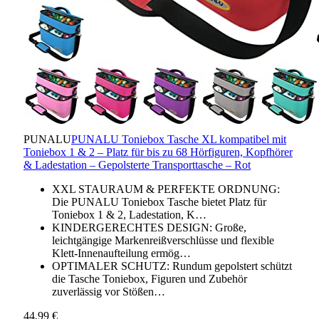
PUNALU
PUNALU Toniebox Tasche XL kompatibel mit
Toniebox 1 & 2 – Platz für bis zu 68 Hörfiguren, Kopfhörer
& Ladestation – Gepolsterte Transporttasche – Rot
XXL STAURAUM & PERFEKTE ORDNUNG:
Die PUNALU Toniebox Tasche bietet Platz für
Toniebox 1 & 2, Ladestation, K…
KINDERGERECHTES DESIGN: Große,
leichtgängige Markenreißverschlüsse und flexible
Klett-Innenaufteilung ermög…
OPTIMALER SCHUTZ: Rundum gepolstert schützt
die Tasche Toniebox, Figuren und Zubehör
zuverlässig vor Stößen…
44,99 €