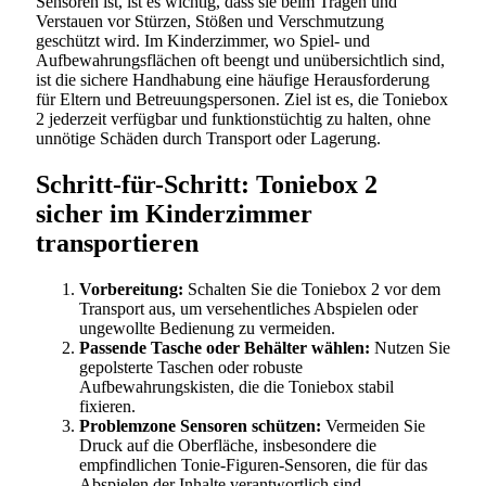
Sensoren ist, ist es wichtig, dass sie beim Tragen und
Verstauen vor Stürzen, Stößen und Verschmutzung
geschützt wird. Im Kinderzimmer, wo Spiel- und
Aufbewahrungsflächen oft beengt und unübersichtlich sind,
ist die sichere Handhabung eine häufige Herausforderung
für Eltern und Betreuungspersonen. Ziel ist es, die Toniebox
2 jederzeit verfügbar und funktionstüchtig zu halten, ohne
unnötige Schäden durch Transport oder Lagerung.
Schritt-für-Schritt: Toniebox 2
sicher im Kinderzimmer
transportieren
Vorbereitung:
Schalten Sie die Toniebox 2 vor dem
Transport aus, um versehentliches Abspielen oder
ungewollte Bedienung zu vermeiden.
Passende Tasche oder Behälter wählen:
Nutzen Sie
gepolsterte Taschen oder robuste
Aufbewahrungskisten, die die Toniebox stabil
fixieren.
Problemzone Sensoren schützen:
Vermeiden Sie
Druck auf die Oberfläche, insbesondere die
empfindlichen Tonie-Figuren-Sensoren, die für das
Abspielen der Inhalte verantwortlich sind.