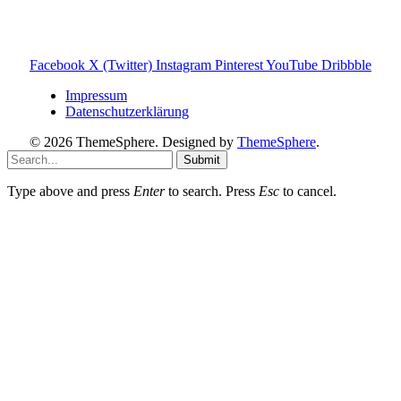
Einige Links auf dieser Website sind Affiliate-Links. Wenn
du darüber etwas kaufst, erhalte ich ggf. eine kleine
Provision – für dich bleibt der Preis gleich. Damit unterstützt
du den Betrieb und Erhalt von Toniebox-Ratgeber.de.
Facebook
X (Twitter)
Instagram
Pinterest
YouTube
Dribbble
Impressum
Datenschutzerklärung
© 2026 ThemeSphere. Designed by
ThemeSphere
.
Submit
Type above and press
Enter
to search. Press
Esc
to cancel.