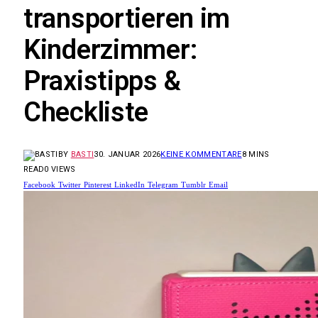
transportieren im
Kinderzimmer:
Praxistipps &
Checkliste
BY
BASTI
30. JANUAR 2026
KEINE KOMMENTARE
8 MINS
READ
0
VIEWS
Facebook
Twitter
Pinterest
LinkedIn
Telegram
Tumblr
Email