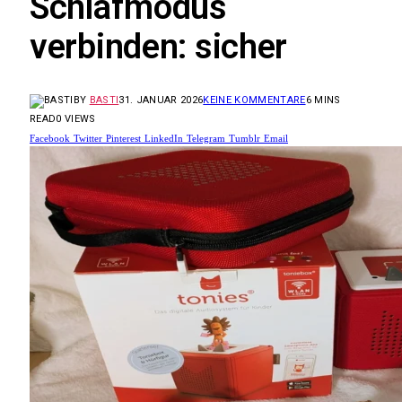
Schlafmodus
verbinden: sicher
BY
BASTI
31. JANUAR 2026
KEINE KOMMENTARE
6 MINS
READ
0
VIEWS
Facebook
Twitter
Pinterest
LinkedIn
Telegram
Tumblr
Email