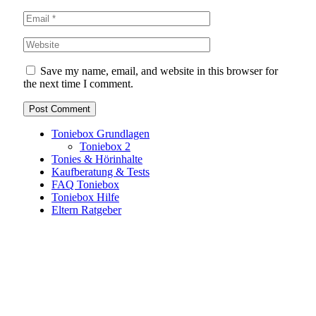
Save my name, email, and website in this browser for
the next time I comment.
Toniebox Grundlagen
Toniebox 2
Tonies & Hörinhalte
Kaufberatung & Tests
FAQ Toniebox
Toniebox Hilfe
Eltern Ratgeber
Toniebox-Ratgeber.de ist ein unabhängiger Ratgeber und
steht in keiner geschäftlichen oder organisatorischen
Verbindung zur Tonies GmbH. Alle genannten Marken- und
Produktnamen dienen ausschließlich der Information und
gehören ihren jeweiligen Rechteinhabern. Hinweis: Weitere
Informationen findest du auf der offiziellen Website der
Tonies GmbH
.