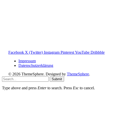
Toniebox-ratgeber.de ist dein unabhängiger Eltern-Ratgeber
rund um die Toniebox: Kaufberatung, Tonies-
Empfehlungen, Problemlösungen und praktische Tipps für
den Familienalltag. Alle Inhalte sind verständlich, praxisnah
und darauf ausgelegt, dir schnelle Antworten und klare
Entscheidungen zu ermöglichen.
Hinweis zu Affiliate-Links
Einige Links auf dieser Website sind Affiliate-Links. Wenn
du darüber etwas kaufst, erhalte ich ggf. eine kleine
Provision – für dich bleibt der Preis gleich. Damit unterstützt
du den Betrieb und Erhalt von Toniebox-Ratgeber.de.
Facebook
X (Twitter)
Instagram
Pinterest
YouTube
Dribbble
Impressum
Datenschutzerklärung
© 2026 ThemeSphere. Designed by
ThemeSphere
.
Submit
Type above and press
Enter
to search. Press
Esc
to cancel.