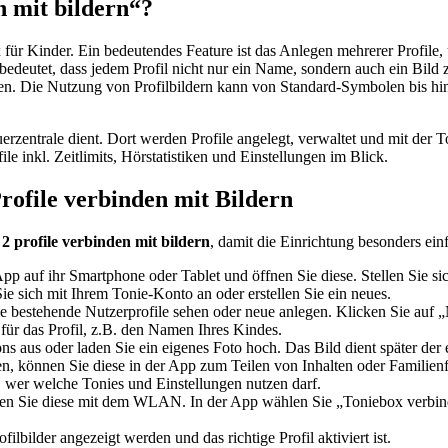
n mit bildern“?
 für Kinder. Ein bedeutendes Feature ist das Anlegen mehrerer Profile
bedeutet, dass jedem Profil nicht nur ein Name, sondern auch ein Bild 
nnen. Die Nutzung von Profilbildern kann von Standard-Symbolen bis hin
uerzentrale dient. Dort werden Profile angelegt, verwaltet und mit der T
le inkl. Zeitlimits, Hörstatistiken und Einstellungen im Blick.
Profile verbinden mit Bildern
 2 profile verbinden mit bildern
, damit die Einrichtung besonders einf
pp auf ihr Smartphone oder Tablet und öffnen Sie diese. Stellen Sie s
e sich mit Ihrem Tonie-Konto an oder erstellen Sie ein neues.
bestehende Nutzerprofile sehen oder neue anlegen. Klicken Sie auf „Ne
ür das Profil, z.B. den Namen Ihres Kindes.
s aus oder laden Sie ein eigenes Foto hoch. Das Bild dient später der
n, können Sie diese in der App zum Teilen von Inhalten oder Familien
, wer welche Tonies und Einstellungen nutzen darf.
den Sie diese mit dem WLAN. In der App wählen Sie „Toniebox verbind
ilbilder angezeigt werden und das richtige Profil aktiviert ist.