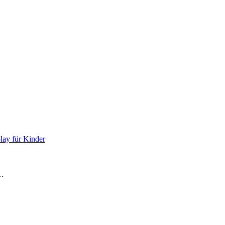
lay für Kinder
e…