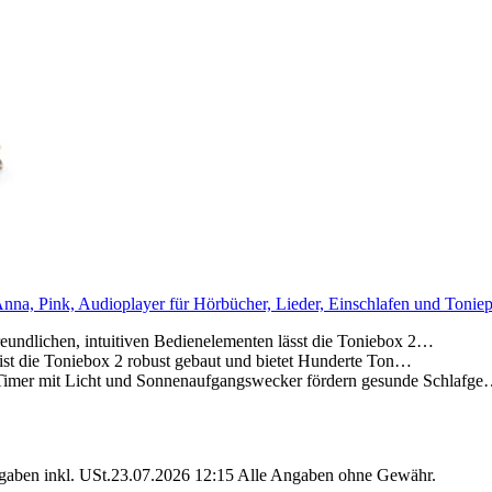
nna, Pink, Audioplayer für Hörbücher, Lieder, Einschlafen und Toniep
chen, intuitiven Bedienelementen lässt die Toniebox 2…
die Toniebox 2 robust gebaut und bietet Hunderte Ton…
t Licht und Sonnenaufgangswecker fördern gesunde Schlafg
angaben inkl. USt.23.07.2026 12:15 Alle Angaben ohne Gewähr.