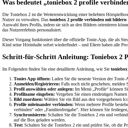
Was bedeutet „toniebox 2 profile verbinde
Die Toniebox 2 ist die Weiterentwicklung einer beliebten Hörspielbox
Nutzer zu verwalten. Das
toniebox 2 profile verbinden mit bildern
Auswahl ihres Profils, indem sie sich an den Bildern orientieren kö
das Nutzererlebnis personalisiert.
Dieser Vorgang funktioniert über die offizielle Tonie-App, die als Ste
Kind seine Hörinhalte sofort wiederfindet – und Eltern haben alle Profi
Schritt-für-Schritt Anleitung: Toniebox 2 
Im Folgenden finden Sie eine detaillierte Anleitung, wie Sie
toniebox
Tonies App öffnen:
Laden Sie die neueste Version der Tonie-A
Anmelden/Registrieren:
Falls noch nicht geschehen, melden Si
Profil auswählen oder anlegen:
Im Menü „Profile“ können Sie 
Profilname eingeben:
Vergeben Sie einen eindeutigen Namen f
Bild zuordnen:
Wählen Sie ein Bild aus den vorgegebenen Icon
Profile miteinander verbinden:
Wenn mehrere Profile bestehe
verbinden“ oder „Familienfreigabe“. Hier können Sie festlegen
Synchronisieren:
Schalten Sie die Toniebox 2 ein und verbin
auf die Box geladen werden.
Test:
Schalten Sie die Toniebox 2 ein und prüfen Sie, ob die Prof