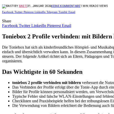
BY
BASTI
31. JANUAR 2026
KEINE KOMMENTARE
1 MIN READ
0
VIEWS
Facebook
Twitter
Pinterest
LinkedIn
Telegram
Tumblr
Email
Share
Facebook
Twitter
LinkedIn
Pinterest
Email
Toniebox 2 Profile verbinden: mit Bildern 
Die Toniebox hat sich als kinderfreundliches Hörspiel- und Musikabspie
einfach und übersichtlich verwalten kann. In diesem Zusammenhang i
steuern. Der folgende Artikel richtet sich an Eltern, Pädagogen und T
organisieren.
Das Wichtigste in 60 Sekunden
toniebox 2 profile verbinden mit bildern
verbessert die Nutz
Das Verbinden der Profile erfolgt über die Tonie-App durch ein
Bilder für Profile können personalisiert werden, um Verwechs
Typische Fehler sind falsche WLAN-Einstellungen und fehlen
Checklisten und Praxisbeispiele helfen bei der reibungslosen Ei
Die Verwendung von Bildern erleichtert die Bedienung auch fü