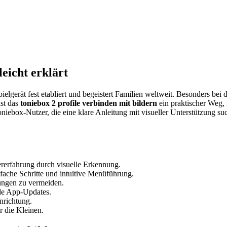
leicht erklärt
lgerät fest etabliert und begeistert Familien weltweit. Besonders bei d
st das
toniebox 2 profile verbinden mit bildern
ein praktischer Weg,
oniebox-Nutzer, die eine klare Anleitung mit visueller Unterstützung s
ererfahrung durch visuelle Erkennung.
fache Schritte und intuitive Menüführung.
lungen zu vermeiden.
de App-Updates.
nrichtung.
r die Kleinen.