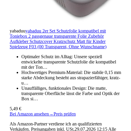
yabaduu
yabaduu 2er Set Schutzfolie kompatibel mit
Toniebox 2 passgenaue transparente Folie Zubehör
Aufkleber Schutzcover Kratzschutz Matt für Kinder
Spielzeug F03 (00 Transparent, Ohne Wunschname)
Optimaler Schutz im Alltag: Unsere speziell
entwickelte transparente Schutzfolie die kompatibel
mit der Ton…
Hochwertiges Premium-Material: Die stabile 0,15 mm
starke Abdeckung besteht aus strapazierfähiger, kratz-
u…
Unauffälliges, funktionales Design: Die matte,
transparente Oberfläche lässt die Farbe und Optik der
Box si…
5,49 €
Bei Amazon ansehen
→
Preis prüfen
Als Amazon-Partner verdiene ich an qualifizierten
Verkäufen. Preisangaben inkl. USt.29.07.2026 12:15 Alle