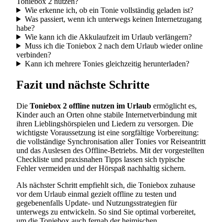
Toniebox 2 nutzen?
Wie erkenne ich, ob ein Tonie vollständig geladen ist?
Was passiert, wenn ich unterwegs keinen Internetzugang
habe?
Wie kann ich die Akkulaufzeit im Urlaub verlängern?
Muss ich die Toniebox 2 nach dem Urlaub wieder online
verbinden?
Kann ich mehrere Tonies gleichzeitig herunterladen?
Fazit und nächste Schritte
Die
Toniebox 2 offline nutzen im Urlaub
ermöglicht es,
Kinder auch an Orten ohne stabile Internetverbindung mit
ihren Lieblingshörspielen und Liedern zu versorgen. Die
wichtigste Voraussetzung ist eine sorgfältige Vorbereitung:
die vollständige Synchronisation aller Tonies vor Reiseantritt
und das Auslesen des Offline-Betriebs. Mit der vorgestellten
Checkliste und praxisnahen Tipps lassen sich typische
Fehler vermeiden und der Hörspaß nachhaltig sichern.
Als nächster Schritt empfiehlt sich, die Toniebox zuhause
vor dem Urlaub einmal gezielt offline zu testen und
gegebenenfalls Update- und Nutzungsstrategien für
unterwegs zu entwickeln. So sind Sie optimal vorbereitet,
um die Toniebox auch fernab der heimischen