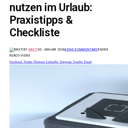
nutzen im Urlaub:
Praxistipps &
Checkliste
BY
BASTI
30. JANUAR 2026
KEINE KOMMENTARE
8 MINS
READ
3
VIEWS
Facebook
Twitter
Pinterest
LinkedIn
Telegram
Tumblr
Email