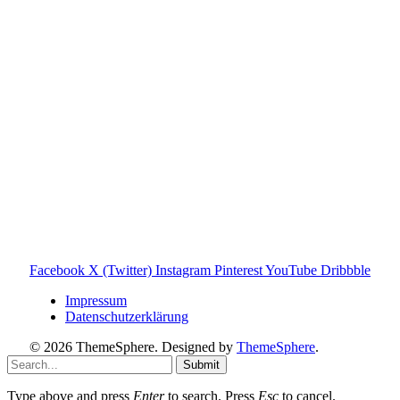
Verbindung zur Tonies GmbH. Alle genannten Marken- und
Produktnamen dienen ausschließlich der Information und
gehören ihren jeweiligen Rechteinhabern. Hinweis: Weitere
Informationen findest du auf der offiziellen Website der
Tonies GmbH
.
Toniebox-ratgeber.de ist dein unabhängiger Eltern-Ratgeber
rund um die Toniebox: Kaufberatung, Tonies-
Empfehlungen, Problemlösungen und praktische Tipps für
den Familienalltag. Alle Inhalte sind verständlich, praxisnah
und darauf ausgelegt, dir schnelle Antworten und klare
Entscheidungen zu ermöglichen.
Hinweis zu Affiliate-Links
Einige Links auf dieser Website sind Affiliate-Links. Wenn
du darüber etwas kaufst, erhalte ich ggf. eine kleine
Provision – für dich bleibt der Preis gleich. Damit unterstützt
du den Betrieb und Erhalt von Toniebox-Ratgeber.de.
Facebook
X (Twitter)
Instagram
Pinterest
YouTube
Dribbble
Impressum
Datenschutzerklärung
© 2026 ThemeSphere. Designed by
ThemeSphere
.
Submit
Type above and press
Enter
to search. Press
Esc
to cancel.