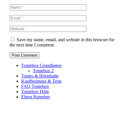
Save my name, email, and website in this browser for
the next time I comment.
Toniebox Grundlagen
Toniebox 2
Tonies & Hörinhalte
Kaufberatung & Tests
FAQ Toniebox
Toniebox Hilfe
Eltern Ratgeber
Toniebox-Ratgeber.de ist ein unabhängiger Ratgeber und
steht in keiner geschäftlichen oder organisatorischen
Verbindung zur Tonies GmbH. Alle genannten Marken- und
Produktnamen dienen ausschließlich der Information und
gehören ihren jeweiligen Rechteinhabern. Hinweis: Weitere