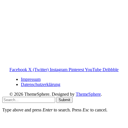
Informationen findest du auf der offiziellen Website der
Tonies GmbH
.
Toniebox-ratgeber.de ist dein unabhängiger Eltern-Ratgeber
rund um die Toniebox: Kaufberatung, Tonies-
Empfehlungen, Problemlösungen und praktische Tipps für
den Familienalltag. Alle Inhalte sind verständlich, praxisnah
und darauf ausgelegt, dir schnelle Antworten und klare
Entscheidungen zu ermöglichen.
Hinweis zu Affiliate-Links
Einige Links auf dieser Website sind Affiliate-Links. Wenn
du darüber etwas kaufst, erhalte ich ggf. eine kleine
Provision – für dich bleibt der Preis gleich. Damit unterstützt
du den Betrieb und Erhalt von Toniebox-Ratgeber.de.
Facebook
X (Twitter)
Instagram
Pinterest
YouTube
Dribbble
Impressum
Datenschutzerklärung
© 2026 ThemeSphere. Designed by
ThemeSphere
.
Submit
Type above and press
Enter
to search. Press
Esc
to cancel.