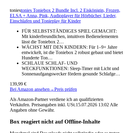
tonies
tonies Toniebox 2 Bundle Incl. 2 Eiskönigin, Frozen,
ELSA + Anna, Pink, Audioplayer für Hörbücher, Lieder,
Einschlafen und Tonieplay für Kinder
FÜR SELBSTSTÄNDIGES SPIEL GEMACHT:
Mit kinderfreundlichen, intuitiven Bedienelementen
lässt die Toniebox 2…
WÄCHST MIT DEN KINDERN: Für 1–9+ Jahre
entwickelt, ist die Toniebox 2 robust gebaut und bietet
Hunderte Ton…
SCHLAUE SCHLAF- UND
WECKFUNKTIONEN: Sleep-Timer mit Licht und
Sonnenaufgangswecker fördern gesunde Schlafge…
139,99 €
Bei Amazon ansehen
→
Preis prüfen
Als Amazon-Partner verdiene ich an qualifizierten
Verkäufen. Preisangaben inkl. USt.15.07.2026 13:02 Alle
Angaben ohne Gewähr.
Box reagiert nicht auf Offline-Inhalte