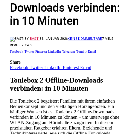
Downloads verbinden:
in 10 Minuten
BY
BASTI
31. JANUAR 2026
KEINE KOMMENTARE
7 MINS
READ
0
VIEWS
Facebook
Twitter
Pinterest
LinkedIn
Telegram
Tumblr
Email
Share
Facebook
Twitter
LinkedIn
Pinterest
Email
Toniebox 2 Offline-Downloads
verbinden: in 10 Minuten
Die Toniebox 2 begeistert Familien mit ihrem einfachen
Bedienkonzept und den vielfältigen Hörangeboten. Ein
häufiger Wunsch ist es, Toniebox 2 Offline-Downloads
verbinden in 10 Minuten zu können – um unterwegs ohne
WLAN-Zugang auf Hörinhalte zuzugreifen. In diesem
praxisnahen Ratgeber erfahren Eltern, Erziehende und
Technikinteressierte, wie sich die Offline-Downloads