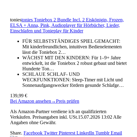
tonies
tonies Toniebox 2 Bundle Incl. 2 Eiskönigin, Frozen,
ELSA + Anna, Pink, Audioplayer für Hörbücher, Lieder,
Einschlafen und Tonieplay für Kinder
FÜR SELBSTSTÄNDIGES SPIEL GEMACHT:
Mit kinderfreundlichen, intuitiven Bedienelementen
lässt die Toniebox 2…
WÄCHST MIT DEN KINDERN: Für 1–9+ Jahre
entwickelt, ist die Toniebox 2 robust gebaut und bietet
Hunderte Ton…
SCHLAUE SCHLAF- UND
WECKFUNKTIONEN: Sleep-Timer mit Licht und
Sonnenaufgangswecker fördern gesunde Schlafge…
139,99 €
Bei Amazon ansehen
→
Preis prüfen
Als Amazon-Partner verdiene ich an qualifizierten
Verkäufen. Preisangaben inkl. USt.15.07.2026 13:02 Alle
Angaben ohne Gewähr.
Share.
Facebook
Twitter
Pinterest
LinkedIn
Tumblr
Email