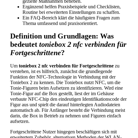
gezielte Maßnahmen beheben.
Ergänzend helfen Praxisbeispiele und Checklisten,
Routine bei erweiterten Einstellungen zu schaffen.
Ein FAQ-Bereich klärt die häufigsten Fragen zum
Thema umfassend und praxisorientiert.
Definition und Grundlagen: Was
bedeutet
toniebox 2 nfc verbinden für
Fortgeschrittene
?
Um
toniebox 2 nfc verbinden für Fortgeschrittene
zu
verstehen, ist es hilfreich, zunächst die grundlegende
Funktion der NFC-Technologie in Verbindung mit der
Toniebox 2 zu kennen. Die Toniebox nutzt NFC, um die
Tonie-Figuren beim Aufsetzen zu identifizieren. Wird eine
Tonie-Figur auf die Box gestellt, liest der im Gehäuse
verbaute NFC-Chip den eindeutigen Identifikationscode der
Figur aus und spielt die darauf hinterlegten Audiodateien
automatisch ab. Für Anfänger besteht die Verbindung meist
darin, die Box in Betrieb zu nehmen und Figuren einfach
aufsetzen.
Fortgeschrittene Nutzer hingegen beschäftigen sich mit
erweitertem Zubehör, alternativen Methoden der WLAN-