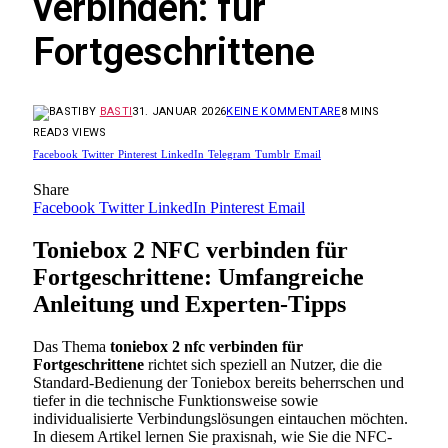
verbinden: für
Fortgeschrittene
BY
BASTI
31. JANUAR 2026
KEINE KOMMENTARE
8 MINS
READ
3
VIEWS
Facebook
Twitter
Pinterest
LinkedIn
Telegram
Tumblr
Email
Share
Facebook
Twitter
LinkedIn
Pinterest
Email
Toniebox 2 NFC verbinden für
Fortgeschrittene: Umfangreiche
Anleitung und Experten-Tipps
Das Thema
toniebox 2 nfc verbinden für
Fortgeschrittene
richtet sich speziell an Nutzer, die die
Standard-Bedienung der Toniebox bereits beherrschen und
tiefer in die technische Funktionsweise sowie
individualisierte Verbindungslösungen eintauchen möchten.
In diesem Artikel lernen Sie praxisnah, wie Sie die NFC-