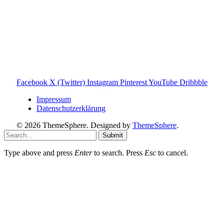
Empfehlungen, Problemlösungen und praktische Tipps für
den Familienalltag. Alle Inhalte sind verständlich, praxisnah
und darauf ausgelegt, dir schnelle Antworten und klare
Entscheidungen zu ermöglichen.
Hinweis zu Affiliate-Links
Einige Links auf dieser Website sind Affiliate-Links. Wenn
du darüber etwas kaufst, erhalte ich ggf. eine kleine
Provision – für dich bleibt der Preis gleich. Damit unterstützt
du den Betrieb und Erhalt von Toniebox-Ratgeber.de.
Facebook
X (Twitter)
Instagram
Pinterest
YouTube
Dribbble
Impressum
Datenschutzerklärung
© 2026 ThemeSphere. Designed by
ThemeSphere
.
Submit
Type above and press
Enter
to search. Press
Esc
to cancel.