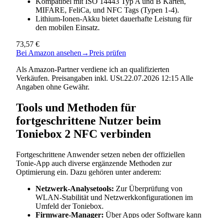
Kompatibel mit ISO 14443 Typ A und B Karten,
MIFARE, FeliCa, und NFC Tags (Typen 1-4).
Lithium-Ionen-Akku bietet dauerhafte Leistung für
den mobilen Einsatz.
73,57 €
Bei Amazon ansehen
→
Preis prüfen
Als Amazon-Partner verdiene ich an qualifizierten
Verkäufen. Preisangaben inkl. USt.22.07.2026 12:15 Alle
Angaben ohne Gewähr.
Tools und Methoden für
fortgeschrittene Nutzer beim
Toniebox 2 NFC verbinden
Fortgeschrittene Anwender setzen neben der offiziellen
Tonie-App auch diverse ergänzende Methoden zur
Optimierung ein. Dazu gehören unter anderem:
Netzwerk-Analysetools:
Zur Überprüfung von
WLAN-Stabilität und Netzwerkkonfigurationen im
Umfeld der Toniebox.
Firmware-Manager:
Über Apps oder Software kann