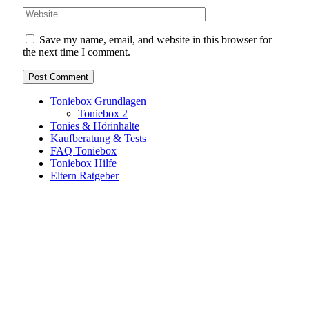
Save my name, email, and website in this browser for
the next time I comment.
Toniebox Grundlagen
Toniebox 2
Tonies & Hörinhalte
Kaufberatung & Tests
FAQ Toniebox
Toniebox Hilfe
Eltern Ratgeber
Toniebox-Ratgeber.de ist ein unabhängiger Ratgeber und
steht in keiner geschäftlichen oder organisatorischen
Verbindung zur Tonies GmbH. Alle genannten Marken- und
Produktnamen dienen ausschließlich der Information und
gehören ihren jeweiligen Rechteinhabern. Hinweis: Weitere
Informationen findest du auf der offiziellen Website der
Tonies GmbH
.
Toniebox-ratgeber.de ist dein unabhängiger Eltern-Ratgeber
rund um die Toniebox: Kaufberatung, Tonies-