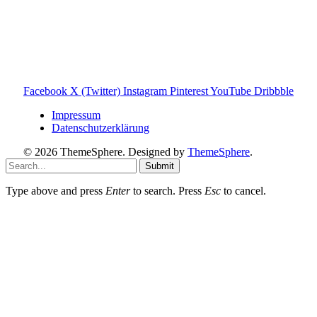
und darauf ausgelegt, dir schnelle Antworten und klare
Entscheidungen zu ermöglichen.
Hinweis zu Affiliate-Links
Einige Links auf dieser Website sind Affiliate-Links. Wenn
du darüber etwas kaufst, erhalte ich ggf. eine kleine
Provision – für dich bleibt der Preis gleich. Damit unterstützt
du den Betrieb und Erhalt von Toniebox-Ratgeber.de.
Facebook
X (Twitter)
Instagram
Pinterest
YouTube
Dribbble
Impressum
Datenschutzerklärung
© 2026 ThemeSphere. Designed by
ThemeSphere
.
Submit
Type above and press
Enter
to search. Press
Esc
to cancel.