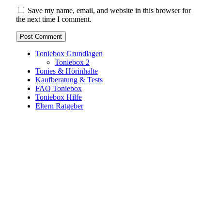
Save my name, email, and website in this browser for
the next time I comment.
Toniebox Grundlagen
Toniebox 2
Tonies & Hörinhalte
Kaufberatung & Tests
FAQ Toniebox
Toniebox Hilfe
Eltern Ratgeber
Toniebox-Ratgeber.de ist ein unabhängiger Ratgeber und
steht in keiner geschäftlichen oder organisatorischen
Verbindung zur Tonies GmbH. Alle genannten Marken- und
Produktnamen dienen ausschließlich der Information und
gehören ihren jeweiligen Rechteinhabern. Hinweis: Weitere
Informationen findest du auf der offiziellen Website der
Tonies GmbH
.
Toniebox-ratgeber.de ist dein unabhängiger Eltern-Ratgeber
rund um die Toniebox: Kaufberatung, Tonies-
Empfehlungen, Problemlösungen und praktische Tipps für
den Familienalltag. Alle Inhalte sind verständlich, praxisnah