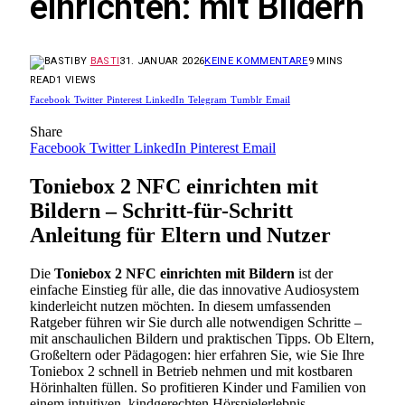
einrichten: mit Bildern
BY
BASTI
31. JANUAR 2026
KEINE KOMMENTARE
9 MINS
READ
1
VIEWS
Facebook
Twitter
Pinterest
LinkedIn
Telegram
Tumblr
Email
Share
Facebook
Twitter
LinkedIn
Pinterest
Email
Toniebox 2 NFC einrichten mit
Bildern – Schritt-für-Schritt
Anleitung für Eltern und Nutzer
Die
Toniebox 2 NFC einrichten mit Bildern
ist der
einfache Einstieg für alle, die das innovative Audiosystem
kinderleicht nutzen möchten. In diesem umfassenden
Ratgeber führen wir Sie durch alle notwendigen Schritte –
mit anschaulichen Bildern und praktischen Tipps. Ob Eltern,
Großeltern oder Pädagogen: hier erfahren Sie, wie Sie Ihre
Toniebox 2 schnell in Betrieb nehmen und mit kostbaren
Hörinhalten füllen. So profitieren Kinder und Familien von
einem intuitiven, kindgerechten Hörspielerlebnis.