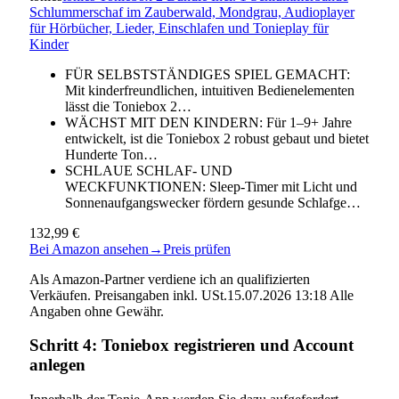
Schlummerschaf im Zauberwald, Mondgrau, Audioplayer
für Hörbücher, Lieder, Einschlafen und Tonieplay für
Kinder
FÜR SELBSTSTÄNDIGES SPIEL GEMACHT:
Mit kinderfreundlichen, intuitiven Bedienelementen
lässt die Toniebox 2…
WÄCHST MIT DEN KINDERN: Für 1–9+ Jahre
entwickelt, ist die Toniebox 2 robust gebaut und bietet
Hunderte Ton…
SCHLAUE SCHLAF- UND
WECKFUNKTIONEN: Sleep-Timer mit Licht und
Sonnenaufgangswecker fördern gesunde Schlafge…
132,99 €
Bei Amazon ansehen
→
Preis prüfen
Als Amazon-Partner verdiene ich an qualifizierten
Verkäufen. Preisangaben inkl. USt.15.07.2026 13:18 Alle
Angaben ohne Gewähr.
Schritt 4: Toniebox registrieren und Account
anlegen