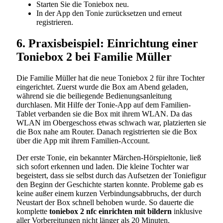
Starten Sie die Toniebox neu.
In der App den Tonie zurücksetzen und erneut
registrieren.
6. Praxisbeispiel: Einrichtung einer
Toniebox 2 bei Familie Müller
Die Familie Müller hat die neue Toniebox 2 für ihre Tochter
eingerichtet. Zuerst wurde die Box am Abend geladen,
während sie die beiliegende Bedienungsanleitung
durchlasen. Mit Hilfe der Tonie-App auf dem Familien-
Tablet verbanden sie die Box mit ihrem WLAN. Da das
WLAN im Obergeschoss etwas schwach war, platzierten sie
die Box nahe am Router. Danach registrierten sie die Box
über die App mit ihrem Familien-Account.
Der erste Tonie, ein bekannter Märchen-Hörspieltonie, ließ
sich sofort erkennen und laden. Die kleine Tochter war
begeistert, dass sie selbst durch das Aufsetzen der Toniefigur
den Beginn der Geschichte starten konnte. Probleme gab es
keine außer einem kurzen Verbindungsabbruchs, der durch
Neustart der Box schnell behoben wurde. So dauerte die
komplette
toniebox 2 nfc einrichten mit bildern
inklusive
aller Vorbereitungen nicht länger als 20 Minuten.