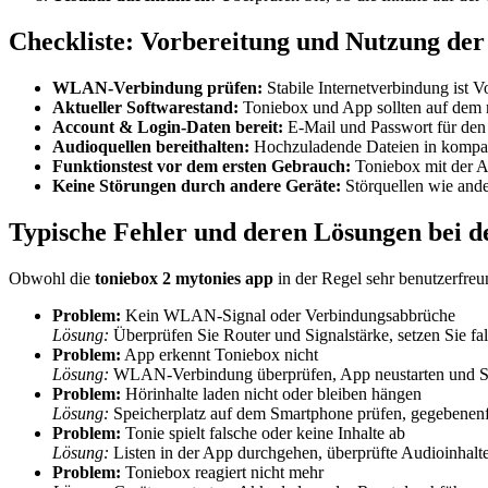
Checkliste: Vorbereitung und Nutzung der
WLAN-Verbindung prüfen:
Stabile Internetverbindung ist 
Aktueller Softwarestand:
Toniebox und App sollten auf dem n
Account & Login-Daten bereit:
E-Mail und Passwort für den 
Audioquellen bereithalten:
Hochzuladende Dateien in kompat
Funktionstest vor dem ersten Gebrauch:
Toniebox mit der Ap
Keine Störungen durch andere Geräte:
Störquellen wie and
Typische Fehler und deren Lösungen bei d
Obwohl die
toniebox 2 mytonies app
in der Regel sehr benutzerfreu
Problem:
Kein WLAN-Signal oder Verbindungsabbrüche
Lösung:
Überprüfen Sie Router und Signalstärke, setzen Sie fa
Problem:
App erkennt Toniebox nicht
Lösung:
WLAN-Verbindung überprüfen, App neustarten und Sic
Problem:
Hörinhalte laden nicht oder bleiben hängen
Lösung:
Speicherplatz auf dem Smartphone prüfen, gegebenenfal
Problem:
Tonie spielt falsche oder keine Inhalte ab
Lösung:
Listen in der App durchgehen, überprüfte Audioinhalt
Problem:
Toniebox reagiert nicht mehr