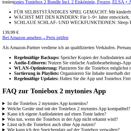
tonies
tonies Toniebox 2 Bundle Incl. 2 Eiskönigin, Frozen, ELSA + A
FÜR SELBSTSTÄNDIGES SPIEL GEMACHT: Mit kinderfreundli
WÄCHST MIT DEN KINDERN: Für 1–9+ Jahre entwickelt, ist 
SCHLAUE SCHLAF- UND WECKFUNKTIONEN: Sleep-Timer mi
139,99 €
Bei Amazon ansehen
→
Preis prüfen
Als Amazon-Partner verdiene ich an qualifizierten Verkäufen. Preis
Regelmäßige Backups:
Speicher Kopien der Audiodateien auf
Audio-Editoren:
Nutzen Sie einfache Audiobearbeitungs-Apps
WLAN-Optimierung:
Platzieren Sie die Toniebox möglichst 
Sortierung in Playlists:
Organisieren Sie Inhalte innerhalb der
Regelmäßige Updates:
Halten Sie die App und Toniebox Firmw
FAQ zur Toniebox 2 mytonies App
Ist die Toniebox 2 mytonies App kostenlos?
Welche Geräte sind mit der Toniebox 2 mytonies App kompatibel?
Kann ich eigene Audiodateien auf einen Tonie laden?
Was tun, wenn die Toniebox in der App nicht erkannt wird?
Lässt sich die Toniebox auch ohne App nutzen?
Wie kann ich den Speicherplatz auf der Toniebox verwalten?