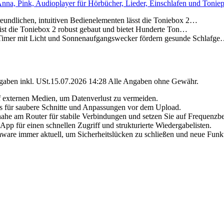
nna, Pink, Audioplayer für Hörbücher, Lieder, Einschlafen und Toniep
chen, intuitiven Bedienelementen lässt die Toniebox 2…
die Toniebox 2 robust gebaut und bietet Hunderte Ton…
t Licht und Sonnenaufgangswecker fördern gesunde Schlafg
angaben inkl. USt.15.07.2026 14:28 Alle Angaben ohne Gewähr.
 externen Medien, um Datenverlust zu vermeiden.
 für saubere Schnitte und Anpassungen vor dem Upload.
nahe am Router für stabile Verbindungen und setzen Sie auf Frequenzbe
 App für einen schnellen Zugriff und strukturierte Wiedergabelisten.
are immer aktuell, um Sicherheitslücken zu schließen und neue Funkt