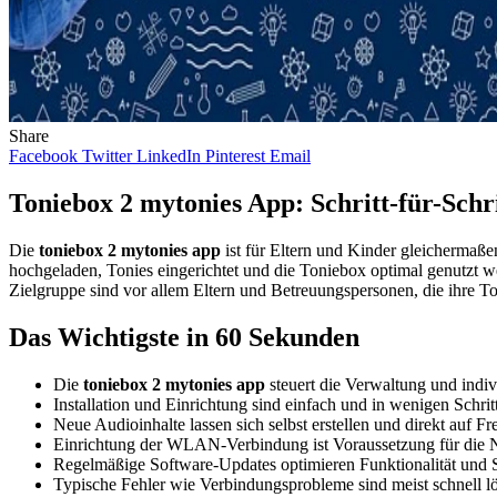
Share
Facebook
Twitter
LinkedIn
Pinterest
Email
Toniebox 2 mytonies App: Schritt-für-Schr
Die
toniebox 2 mytonies app
ist für Eltern und Kinder gleichermaße
hochgeladen, Tonies eingerichtet und die Toniebox optimal genutzt we
Zielgruppe sind vor allem Eltern und Betreuungspersonen, die ihre 
Das Wichtigste in 60 Sekunden
Die
toniebox 2 mytonies app
steuert die Verwaltung und indiv
Installation und Einrichtung sind einfach und in wenigen Schritt
Neue Audioinhalte lassen sich selbst erstellen und direkt auf Fr
Einrichtung der WLAN-Verbindung ist Voraussetzung für die 
Regelmäßige Software-Updates optimieren Funktionalität und S
Typische Fehler wie Verbindungsprobleme sind meist schnell lö