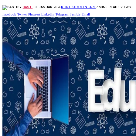
BY
BASTI
30. JANUAR 2026
KEINE KOMMENTARE
7 MINS READ
6
VIEWS
Facebook
Twitter
Pinterest
LinkedIn
Telegram
Tumblr
Email