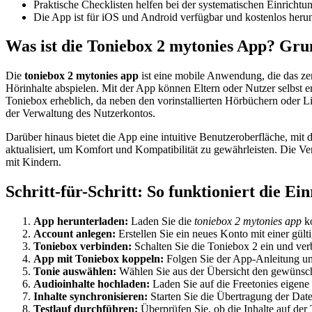
Praktische Checklisten helfen bei der systematischen Einricht
Die App ist für iOS und Android verfügbar und kostenlos herun
Was ist die Toniebox 2 mytonies App? Gr
Die
toniebox 2 mytonies app
ist eine mobile Anwendung, die das zen
Hörinhalte abspielen. Mit der App können Eltern oder Nutzer selbst er
Toniebox erheblich, da neben den vorinstallierten Hörbüchern oder
der Verwaltung des Nutzerkontos.
Darüber hinaus bietet die App eine intuitive Benutzeroberfläche, mit
aktualisiert, um Komfort und Kompatibilität zu gewährleisten. Die V
mit Kindern.
Schritt-für-Schritt: So funktioniert die E
App herunterladen:
Laden Sie die
toniebox 2 mytonies app
ko
Account anlegen:
Erstellen Sie ein neues Konto mit einer gül
Toniebox verbinden:
Schalten Sie die Toniebox 2 ein und ve
App mit Toniebox koppeln:
Folgen Sie der App-Anleitung un
Tonie auswählen:
Wählen Sie aus der Übersicht den gewünscht
Audioinhalte hochladen:
Laden Sie auf die Freetonies eigene
Inhalte synchronisieren:
Starten Sie die Übertragung der D
Testlauf durchführen:
Überprüfen Sie, ob die Inhalte auf der