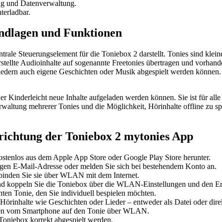
ung und Datenverwaltung.
terladbar.
undlagen und Funktionen
trale Steuerungselement für die Toniebox 2 darstellt. Tonies sind klei
stellte Audioinhalte auf sogenannte Freetonies übertragen und vorhande
 Liedern auch eigene Geschichten oder Musik abgespielt werden könn
 der Kinderleicht neue Inhalte aufgeladen werden können. Sie ist für a
erwaltung mehrerer Tonies und die Möglichkeit, Hörinhalte offline zu 
inrichtung der Toniebox 2 mytonies App
stenlos aus dem Apple App Store oder Google Play Store herunter.
tigen E-Mail-Adresse oder melden Sie sich bei bestehendem Konto an.
rbinden Sie sie über WLAN mit dem Internet.
d koppeln Sie die Toniebox über die WLAN-Einstellungen und den Er
en Tonie, den Sie individuell bespielen möchten.
 Hörinhalte wie Geschichten oder Lieder – entweder als Datei oder dir
aten vom Smartphone auf den Tonie über WLAN.
 Toniebox korrekt abgespielt werden.