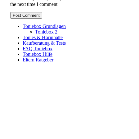
the next time I comment.
Toniebox Grundlagen
Toniebox 2
Tonies & Hörinhalte
Kaufberatung & Tests
FAQ Toniebox
Toniebox Hilfe
Eltern Ratgeber
Toniebox-Ratgeber.de ist ein unabhängiger Ratgeber und
steht in keiner geschäftlichen oder organisatorischen
Verbindung zur Tonies GmbH. Alle genannten Marken- und
Produktnamen dienen ausschließlich der Information und
gehören ihren jeweiligen Rechteinhabern. Hinweis: Weitere
Informationen findest du auf der offiziellen Website der
Tonies GmbH
.
Toniebox-ratgeber.de ist dein unabhängiger Eltern-Ratgeber
rund um die Toniebox: Kaufberatung, Tonies-
Empfehlungen, Problemlösungen und praktische Tipps für
den Familienalltag. Alle Inhalte sind verständlich, praxisnah
und darauf ausgelegt, dir schnelle Antworten und klare
Entscheidungen zu ermöglichen.