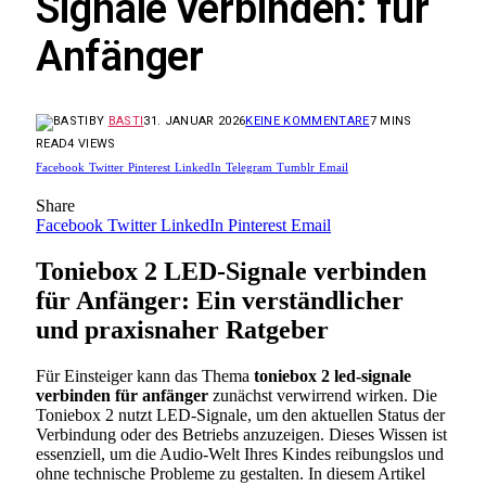
Signale verbinden: für
Anfänger
BY
BASTI
31. JANUAR 2026
KEINE KOMMENTARE
7 MINS
READ
4
VIEWS
Facebook
Twitter
Pinterest
LinkedIn
Telegram
Tumblr
Email
Share
Facebook
Twitter
LinkedIn
Pinterest
Email
Toniebox 2 LED-Signale verbinden
für Anfänger: Ein verständlicher
und praxisnaher Ratgeber
Für Einsteiger kann das Thema
toniebox 2 led-signale
verbinden für anfänger
zunächst verwirrend wirken. Die
Toniebox 2 nutzt LED-Signale, um den aktuellen Status der
Verbindung oder des Betriebs anzuzeigen. Dieses Wissen ist
essenziell, um die Audio-Welt Ihres Kindes reibungslos und
ohne technische Probleme zu gestalten. In diesem Artikel