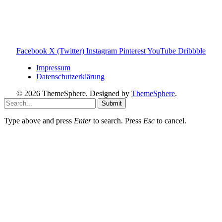
Hinweis zu Affiliate-Links
Einige Links auf dieser Website sind Affiliate-Links. Wenn
du darüber etwas kaufst, erhalte ich ggf. eine kleine
Provision – für dich bleibt der Preis gleich. Damit unterstützt
du den Betrieb und Erhalt von Toniebox-Ratgeber.de.
Facebook
X (Twitter)
Instagram
Pinterest
YouTube
Dribbble
Impressum
Datenschutzerklärung
© 2026 ThemeSphere. Designed by
ThemeSphere
.
Submit
Type above and press
Enter
to search. Press
Esc
to cancel.