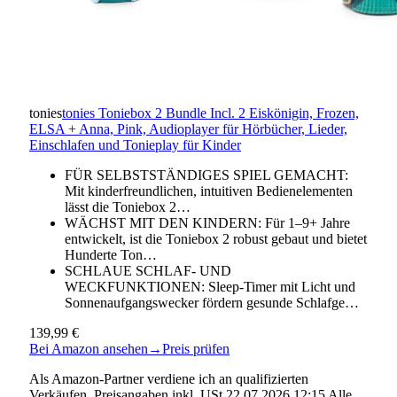
tonies
tonies Toniebox 2 Bundle Incl. 2 Eiskönigin, Frozen,
ELSA + Anna, Pink, Audioplayer für Hörbücher, Lieder,
Einschlafen und Tonieplay für Kinder
FÜR SELBSTSTÄNDIGES SPIEL GEMACHT:
Mit kinderfreundlichen, intuitiven Bedienelementen
lässt die Toniebox 2…
WÄCHST MIT DEN KINDERN: Für 1–9+ Jahre
entwickelt, ist die Toniebox 2 robust gebaut und bietet
Hunderte Ton…
SCHLAUE SCHLAF- UND
WECKFUNKTIONEN: Sleep-Timer mit Licht und
Sonnenaufgangswecker fördern gesunde Schlafge…
139,99 €
Bei Amazon ansehen
→
Preis prüfen
Als Amazon-Partner verdiene ich an qualifizierten
Verkäufen. Preisangaben inkl. USt.22.07.2026 12:15 Alle