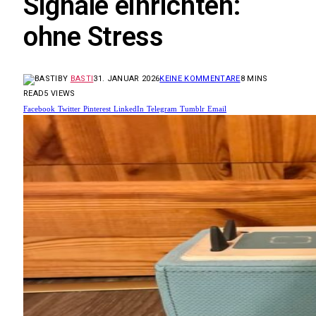
Signale einrichten:
ohne Stress
BY
BASTI
31. JANUAR 2026
KEINE KOMMENTARE
8 MINS
READ
5
VIEWS
Facebook
Twitter
Pinterest
LinkedIn
Telegram
Tumblr
Email