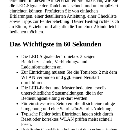
erkennen. In diesem Artikel erfahren Sie praxisnah, wie Sie
die LED-Signale der Toniebox 2 schnell und unkompliziert
einrichten können. Profitieren Sie von einfachen
Erklärungen, einer detaillierten Anleitung, einer Checkliste
sowie Tipps zur Fehlerbehebung. Dieser Beitrag richtet sich
an Eltern, Erzieher und alle, die die Toniebox 2 kinderleicht
bedienen möchten.
Das Wichtigste in 60 Sekunden
Die LED-Signale der Toniebox 2 zeigen
Betriebszustände, Verbindungs- und
Ladeinformationen an.
Zur Einrichtung müssen Sie die Toniebox 2 mit dem
WLAN verbinden und ggf. einen Neustart
durchführen.
Die LED-Farben und Muster bedeuten jeweils
unterschiedliche Statusmeldungen, die in der
Bedienungsanleitung erklärt werden.
Für ein stressfreies Setup empfiehlt sich eine ruhige
Umgebung und eine Schritt-für-Schritt-Anleitung.
Typische Fehler beim Einrichten lassen sich durch
Reset oder korrektes WLAN prüfen meist schnell
lösen.
Praktische Checklisten helfen bei der systematischen