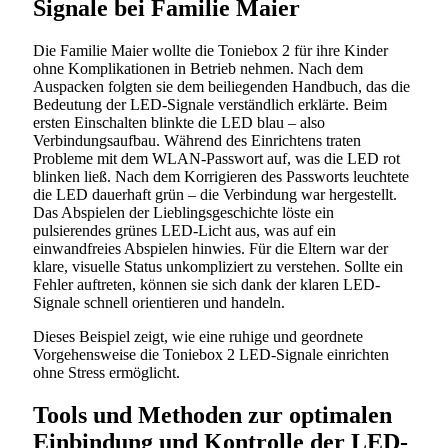
Signale bei Familie Maier
Die Familie Maier wollte die Toniebox 2 für ihre Kinder
ohne Komplikationen in Betrieb nehmen. Nach dem
Auspacken folgten sie dem beiliegenden Handbuch, das die
Bedeutung der LED-Signale verständlich erklärte. Beim
ersten Einschalten blinkte die LED blau – also
Verbindungsaufbau. Während des Einrichtens traten
Probleme mit dem WLAN-Passwort auf, was die LED rot
blinken ließ. Nach dem Korrigieren des Passworts leuchtete
die LED dauerhaft grün – die Verbindung war hergestellt.
Das Abspielen der Lieblingsgeschichte löste ein
pulsierendes grünes LED-Licht aus, was auf ein
einwandfreies Abspielen hinwies. Für die Eltern war der
klare, visuelle Status unkompliziert zu verstehen. Sollte ein
Fehler auftreten, können sie sich dank der klaren LED-
Signale schnell orientieren und handeln.
Dieses Beispiel zeigt, wie eine ruhige und geordnete
Vorgehensweise die Toniebox 2 LED-Signale einrichten
ohne Stress ermöglicht.
Tools und Methoden zur optimalen
Einbindung und Kontrolle der LED-