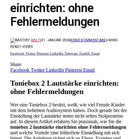
einrichten: ohne
Fehlermeldungen
BY
BASTI
31. JANUAR 2026
KEINE KOMMENTARE
6 MINS
READ
1
VIEWS
Facebook
Twitter
Pinterest
LinkedIn
Telegram
Tumblr
Email
Share
Facebook
Twitter
LinkedIn
Pinterest
Email
Toniebox 2 Lautstärke einrichten:
ohne Fehlermeldungen
Wer eine Toniebox 2 besitzt, weiß, wie viel Freude Kinder
mit dem beliebten Audiosystem haben. Doch gerade bei der
Einstellung der Lautstärke treten nicht selten Stolpersteine
auf. In diesem Artikel erfahren Sie praxisnah, wie Sie die
toniebox 2 lautstärke einrichten ohne Fehlermeldungen
und welche Vorteile eine fehlerfreie Einstellung mit sich
bringt. Die Anleitung richtet sich an Eltern, Erzieher und