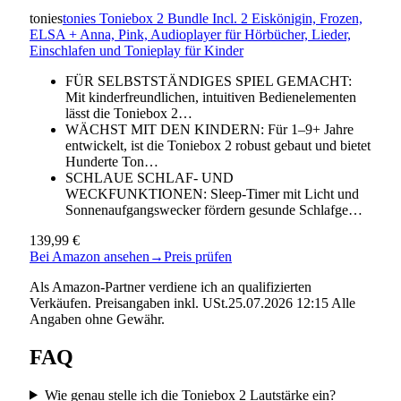
tonies
tonies Toniebox 2 Bundle Incl. 2 Eiskönigin, Frozen,
ELSA + Anna, Pink, Audioplayer für Hörbücher, Lieder,
Einschlafen und Tonieplay für Kinder
FÜR SELBSTSTÄNDIGES SPIEL GEMACHT:
Mit kinderfreundlichen, intuitiven Bedienelementen
lässt die Toniebox 2…
WÄCHST MIT DEN KINDERN: Für 1–9+ Jahre
entwickelt, ist die Toniebox 2 robust gebaut und bietet
Hunderte Ton…
SCHLAUE SCHLAF- UND
WECKFUNKTIONEN: Sleep-Timer mit Licht und
Sonnenaufgangswecker fördern gesunde Schlafge…
139,99 €
Bei Amazon ansehen
→
Preis prüfen
Als Amazon-Partner verdiene ich an qualifizierten
Verkäufen. Preisangaben inkl. USt.25.07.2026 12:15 Alle
Angaben ohne Gewähr.
FAQ
Wie genau stelle ich die Toniebox 2 Lautstärke ein?