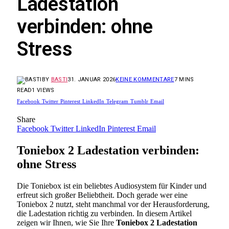
Ladestation
verbinden: ohne
Stress
BY
BASTI
31. JANUAR 2026
KEINE KOMMENTARE
7 MINS
READ
1
VIEWS
Facebook
Twitter
Pinterest
LinkedIn
Telegram
Tumblr
Email
Share
Facebook
Twitter
LinkedIn
Pinterest
Email
Toniebox 2 Ladestation verbinden:
ohne Stress
Die Toniebox ist ein beliebtes Audiosystem für Kinder und
erfreut sich großer Beliebtheit. Doch gerade wer eine
Toniebox 2 nutzt, steht manchmal vor der Herausforderung,
die Ladestation richtig zu verbinden. In diesem Artikel
zeigen wir Ihnen, wie Sie Ihre
Toniebox 2 Ladestation