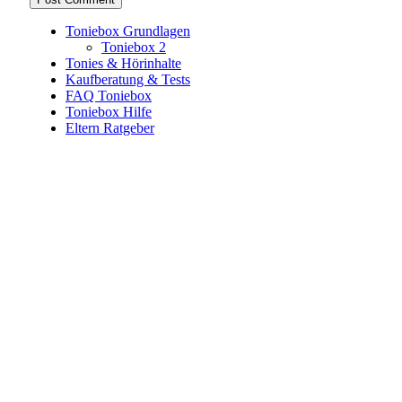
Toniebox Grundlagen
Toniebox 2
Tonies & Hörinhalte
Kaufberatung & Tests
FAQ Toniebox
Toniebox Hilfe
Eltern Ratgeber
Toniebox-Ratgeber.de ist ein unabhängiger Ratgeber und
steht in keiner geschäftlichen oder organisatorischen
Verbindung zur Tonies GmbH. Alle genannten Marken- und
Produktnamen dienen ausschließlich der Information und
gehören ihren jeweiligen Rechteinhabern. Hinweis: Weitere
Informationen findest du auf der offiziellen Website der
Tonies GmbH
.
Toniebox-ratgeber.de ist dein unabhängiger Eltern-Ratgeber
rund um die Toniebox: Kaufberatung, Tonies-
Empfehlungen, Problemlösungen und praktische Tipps für
den Familienalltag. Alle Inhalte sind verständlich, praxisnah
und darauf ausgelegt, dir schnelle Antworten und klare
Entscheidungen zu ermöglichen.
Hinweis zu Affiliate-Links
Einige Links auf dieser Website sind Affiliate-Links. Wenn
du darüber etwas kaufst, erhalte ich ggf. eine kleine