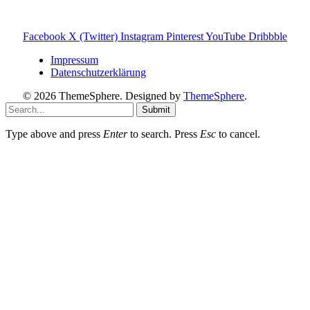
Provision – für dich bleibt der Preis gleich. Damit unterstützt
du den Betrieb und Erhalt von Toniebox-Ratgeber.de.
Facebook
X (Twitter)
Instagram
Pinterest
YouTube
Dribbble
Impressum
Datenschutzerklärung
© 2026 ThemeSphere. Designed by
ThemeSphere
.
Submit
Type above and press
Enter
to search. Press
Esc
to cancel.