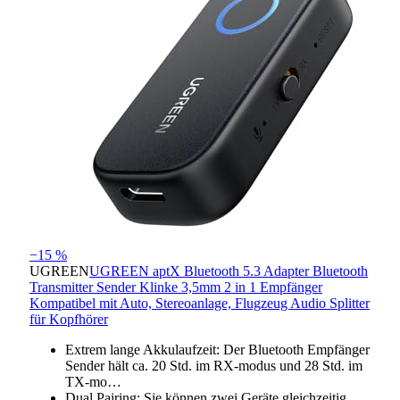
−15 %
UGREEN
UGREEN aptX Bluetooth 5.3 Adapter Bluetooth
Transmitter Sender Klinke 3,5mm 2 in 1 Empfänger
Kompatibel mit Auto, Stereoanlage, Flugzeug Audio Splitter
für Kopfhörer
Extrem lange Akkulaufzeit: Der Bluetooth Empfänger
Sender hält ca. 20 Std. im RX-modus und 28 Std. im
TX-mo…
Dual Pairing: Sie können zwei Geräte gleichzeitig