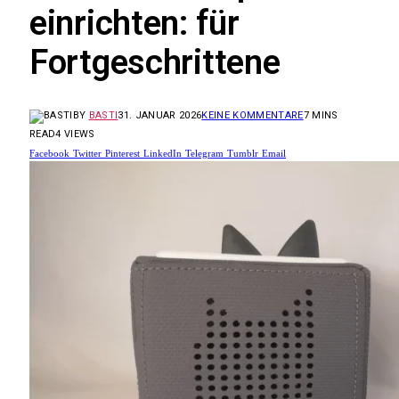
einrichten: für
Fortgeschrittene
BY
BASTI
31. JANUAR 2026
KEINE KOMMENTARE
7 MINS
READ
4
VIEWS
Facebook
Twitter
Pinterest
LinkedIn
Telegram
Tumblr
Email