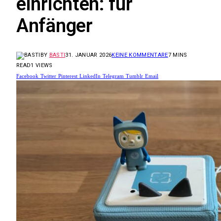
einrichten: für
Anfänger
BY
BASTI
31. JANUAR 2026
KEINE KOMMENTARE
7 MINS
READ
1
VIEWS
Facebook
Twitter
Pinterest
LinkedIn
Telegram
Tumblr
Email