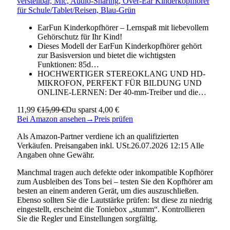
verstellbar, Mic, Audio-Sharing, Over-Ear Kinderkopfhörer
für Schule/Tablet/Reisen, Blau-Grün
EarFun Kinderkopfhörer – Lernspaß mit liebevollem
Gehörschutz für Ihr Kind!
Dieses Modell der EarFun Kinderkopfhörer gehört
zur Basisversion und bietet die wichtigsten
Funktionen: 85d…
HOCHWERTIGER STEREOKLANG UND HD-
MIKROFON, PERFEKT FÜR BILDUNG UND
ONLINE-LERNEN: Der 40-mm-Treiber und die…
11,99 €
15,99 €
Du sparst 4,00 €
Bei Amazon ansehen
→
Preis prüfen
Als Amazon-Partner verdiene ich an qualifizierten
Verkäufen. Preisangaben inkl. USt.26.07.2026 12:15 Alle
Angaben ohne Gewähr.
Manchmal tragen auch defekte oder inkompatible Kopfhörer
zum Ausbleiben des Tons bei – testen Sie den Kopfhörer am
besten an einem anderen Gerät, um dies auszuschließen.
Ebenso sollten Sie die Lautstärke prüfen: Ist diese zu niedrig
eingestellt, erscheint die Toniebox „stumm“. Kontrollieren
Sie die Regler und Einstellungen sorgfältig.