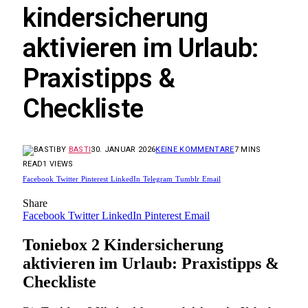
kindersicherung
aktivieren im Urlaub:
Praxistipps &
Checkliste
BY
BASTI
30. JANUAR 2026
KEINE KOMMENTARE
7 MINS
READ
1
VIEWS
Facebook
Twitter
Pinterest
LinkedIn
Telegram
Tumblr
Email
Share
Facebook
Twitter
LinkedIn
Pinterest
Email
Toniebox 2 Kindersicherung
aktivieren im Urlaub: Praxistipps &
Checkliste