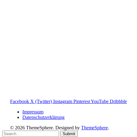
Toniebox-Ratgeber.de ist ein unabhängiger Ratgeber und
steht in keiner geschäftlichen oder organisatorischen
Verbindung zur Tonies GmbH. Alle genannten Marken- und
Produktnamen dienen ausschließlich der Information und
gehören ihren jeweiligen Rechteinhabern. Hinweis: Weitere
Informationen findest du auf der offiziellen Website der
Tonies GmbH
.
Toniebox-ratgeber.de ist dein unabhängiger Eltern-Ratgeber
rund um die Toniebox: Kaufberatung, Tonies-
Empfehlungen, Problemlösungen und praktische Tipps für
den Familienalltag. Alle Inhalte sind verständlich, praxisnah
und darauf ausgelegt, dir schnelle Antworten und klare
Entscheidungen zu ermöglichen.
Hinweis zu Affiliate-Links
Einige Links auf dieser Website sind Affiliate-Links. Wenn
du darüber etwas kaufst, erhalte ich ggf. eine kleine
Provision – für dich bleibt der Preis gleich. Damit unterstützt
du den Betrieb und Erhalt von Toniebox-Ratgeber.de.
Facebook
X (Twitter)
Instagram
Pinterest
YouTube
Dribbble
Impressum
Datenschutzerklärung
© 2026 ThemeSphere. Designed by
ThemeSphere
.
Submit