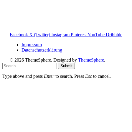
Entscheidungen zu ermöglichen.
Hinweis zu Affiliate-Links
Einige Links auf dieser Website sind Affiliate-Links. Wenn
du darüber etwas kaufst, erhalte ich ggf. eine kleine
Provision – für dich bleibt der Preis gleich. Damit unterstützt
du den Betrieb und Erhalt von Toniebox-Ratgeber.de.
Facebook
X (Twitter)
Instagram
Pinterest
YouTube
Dribbble
Impressum
Datenschutzerklärung
© 2026 ThemeSphere. Designed by
ThemeSphere
.
Submit
Type above and press
Enter
to search. Press
Esc
to cancel.