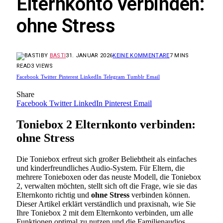
Elternkonto verbinden:
ohne Stress
BY
BASTI
31. JANUAR 2026
KEINE KOMMENTARE
7 MINS
READ
3
VIEWS
Facebook
Twitter
Pinterest
LinkedIn
Telegram
Tumblr
Email
Share
Facebook
Twitter
LinkedIn
Pinterest
Email
Toniebox 2 Elternkonto verbinden:
ohne Stress
Die Toniebox erfreut sich großer Beliebtheit als einfaches
und kinderfreundliches Audio-System. Für Eltern, die
mehrere Tonieboxen oder das neuste Modell, die Toniebox
2, verwalten möchten, stellt sich oft die Frage, wie sie das
Elternkonto richtig und
ohne Stress
verbinden können.
Dieser Artikel erklärt verständlich und praxisnah, wie Sie
Ihre Toniebox 2 mit dem Elternkonto verbinden, um alle
Funktionen optimal zu nutzen und die Familienaudios