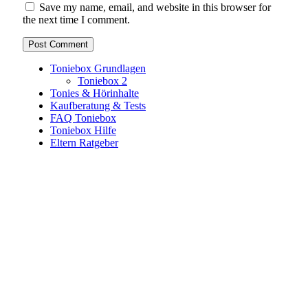
Save my name, email, and website in this browser for
the next time I comment.
Toniebox Grundlagen
Toniebox 2
Tonies & Hörinhalte
Kaufberatung & Tests
FAQ Toniebox
Toniebox Hilfe
Eltern Ratgeber
Toniebox-Ratgeber.de ist ein unabhängiger Ratgeber und
steht in keiner geschäftlichen oder organisatorischen
Verbindung zur Tonies GmbH. Alle genannten Marken- und
Produktnamen dienen ausschließlich der Information und
gehören ihren jeweiligen Rechteinhabern. Hinweis: Weitere
Informationen findest du auf der offiziellen Website der
Tonies GmbH
.
Toniebox-ratgeber.de ist dein unabhängiger Eltern-Ratgeber
rund um die Toniebox: Kaufberatung, Tonies-
Empfehlungen, Problemlösungen und praktische Tipps für
den Familienalltag. Alle Inhalte sind verständlich, praxisnah
und darauf ausgelegt, dir schnelle Antworten und klare