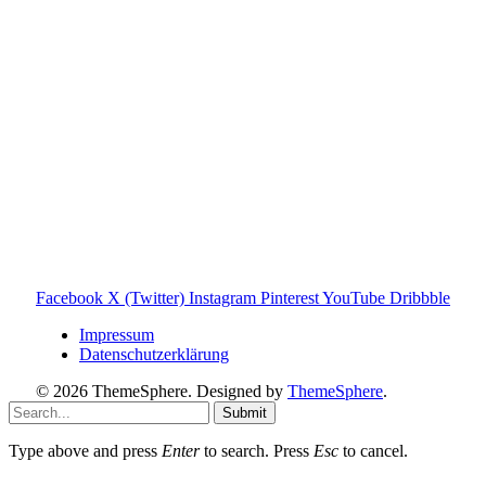
Produktnamen dienen ausschließlich der Information und
gehören ihren jeweiligen Rechteinhabern. Hinweis: Weitere
Informationen findest du auf der offiziellen Website der
Tonies GmbH
.
Toniebox-ratgeber.de ist dein unabhängiger Eltern-Ratgeber
rund um die Toniebox: Kaufberatung, Tonies-
Empfehlungen, Problemlösungen und praktische Tipps für
den Familienalltag. Alle Inhalte sind verständlich, praxisnah
und darauf ausgelegt, dir schnelle Antworten und klare
Entscheidungen zu ermöglichen.
Hinweis zu Affiliate-Links
Einige Links auf dieser Website sind Affiliate-Links. Wenn
du darüber etwas kaufst, erhalte ich ggf. eine kleine
Provision – für dich bleibt der Preis gleich. Damit unterstützt
du den Betrieb und Erhalt von Toniebox-Ratgeber.de.
Facebook
X (Twitter)
Instagram
Pinterest
YouTube
Dribbble
Impressum
Datenschutzerklärung
© 2026 ThemeSphere. Designed by
ThemeSphere
.
Submit
Type above and press
Enter
to search. Press
Esc
to cancel.