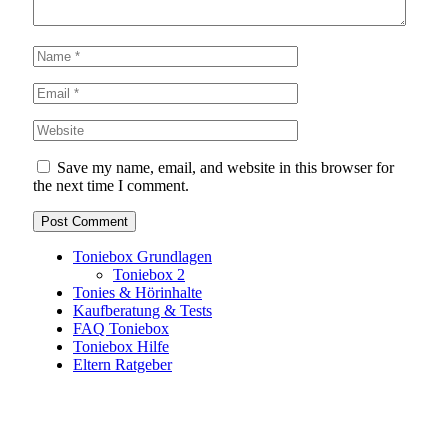
Save my name, email, and website in this browser for
the next time I comment.
Toniebox Grundlagen
Toniebox 2
Tonies & Hörinhalte
Kaufberatung & Tests
FAQ Toniebox
Toniebox Hilfe
Eltern Ratgeber
Toniebox-Ratgeber.de ist ein unabhängiger Ratgeber und
steht in keiner geschäftlichen oder organisatorischen
Verbindung zur Tonies GmbH. Alle genannten Marken- und