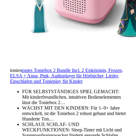
tonies
tonies Toniebox 2 Bundle Incl. 2 Eiskönigin, Frozen,
ELSA + Anna, Pink, Audioplayer für Hörbücher, Lieder,
Einschlafen und Tonieplay für Kinder
FÜR SELBSTSTÄNDIGES SPIEL GEMACHT:
Mit kinderfreundlichen, intuitiven Bedienelementen
lässt die Toniebox 2…
WÄCHST MIT DEN KINDERN: Für 1–9+ Jahre
entwickelt, ist die Toniebox 2 robust gebaut und bietet
Hunderte Ton…
SCHLAUE SCHLAF- UND
WECKFUNKTIONEN: Sleep-Timer mit Licht und
Sonnenaufgangswecker fördern gesunde Schlafge…