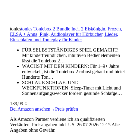
tonies
tonies Toniebox 2 Bundle Incl. 2 Eiskönigin, Frozen,
ELSA + Anna, Pink, Audioplayer für Hörbücher, Lieder,
Einschlafen und Tonieplay für Kinder
FÜR SELBSTSTÄNDIGES SPIEL GEMACHT:
Mit kinderfreundlichen, intuitiven Bedienelementen
lässt die Toniebox 2…
WÄCHST MIT DEN KINDERN: Für 1–9+ Jahre
entwickelt, ist die Toniebox 2 robust gebaut und bietet
Hunderte Ton…
SCHLAUE SCHLAF- UND
WECKFUNKTIONEN: Sleep-Timer mit Licht und
Sonnenaufgangswecker fördern gesunde Schlafge…
139,99 €
Bei Amazon ansehen
→
Preis prüfen
Als Amazon-Partner verdiene ich an qualifizierten
Verkäufen. Preisangaben inkl. USt.26.07.2026 12:15 Alle
Angaben ohne Gewähr.