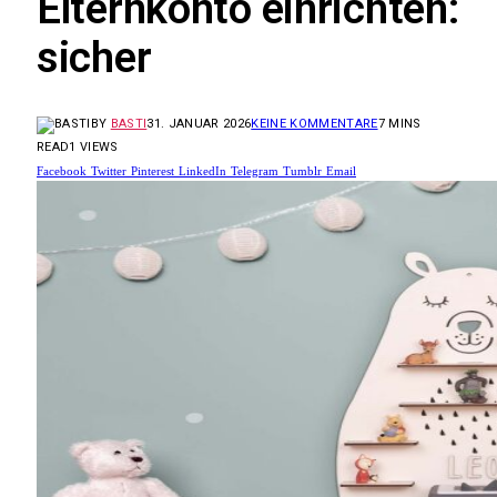
Elternkonto einrichten:
sicher
BY
BASTI
31. JANUAR 2026
KEINE KOMMENTARE
7 MINS
READ
1
VIEWS
Facebook
Twitter
Pinterest
LinkedIn
Telegram
Tumblr
Email