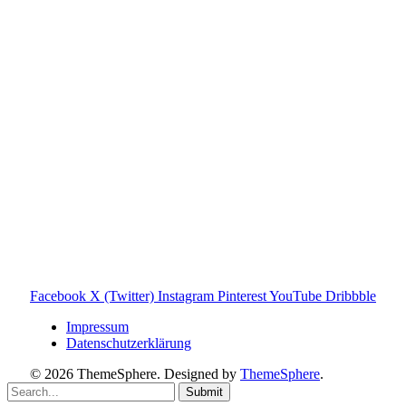
Toniebox-Ratgeber.de ist ein unabhängiger Ratgeber und
steht in keiner geschäftlichen oder organisatorischen
Verbindung zur Tonies GmbH. Alle genannten Marken- und
Produktnamen dienen ausschließlich der Information und
gehören ihren jeweiligen Rechteinhabern. Hinweis: Weitere
Informationen findest du auf der offiziellen Website der
Tonies GmbH
.
Toniebox-ratgeber.de ist dein unabhängiger Eltern-Ratgeber
rund um die Toniebox: Kaufberatung, Tonies-
Empfehlungen, Problemlösungen und praktische Tipps für
den Familienalltag. Alle Inhalte sind verständlich, praxisnah
und darauf ausgelegt, dir schnelle Antworten und klare
Entscheidungen zu ermöglichen.
Hinweis zu Affiliate-Links
Einige Links auf dieser Website sind Affiliate-Links. Wenn
du darüber etwas kaufst, erhalte ich ggf. eine kleine
Provision – für dich bleibt der Preis gleich. Damit unterstützt
du den Betrieb und Erhalt von Toniebox-Ratgeber.de.
Facebook
X (Twitter)
Instagram
Pinterest
YouTube
Dribbble
Impressum
Datenschutzerklärung
© 2026 ThemeSphere. Designed by
ThemeSphere
.
Submit