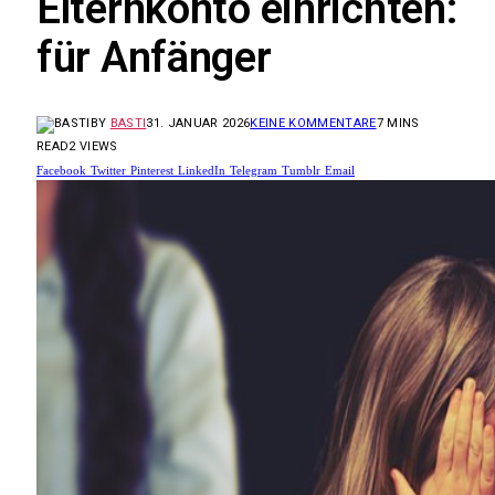
Elternkonto einrichten:
für Anfänger
BY
BASTI
31. JANUAR 2026
KEINE KOMMENTARE
7 MINS
READ
2
VIEWS
Facebook
Twitter
Pinterest
LinkedIn
Telegram
Tumblr
Email