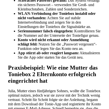
Schwaches Passwort gewählt:
Das System verlangt
ein sicheres Passwort – verwenden Sie Groß- und
Kleinbuchstaben, Zahlen und Sonderzeichen.
WLAN-Verbindung der Toniebox instabil oder
nicht vorhanden:
Achten Sie auf stabile
Internetverbindung und zeigen Sie in den
Einstellungen der Toniebox die Signalstärke an.
Seriennummer falsch eingegeben:
Kontrollieren Sie
die Nummer auf der Unterseite der Toniefigur genau.
Konto wird nicht erkannt oder Anmeldung
schlägt fehl:
Nutzen Sie die „Passwort vergessen“-
Funktion oder legen Sie das Konto neu an.
App stürzt ab oder reagiert langsam:
Aktualisieren
Sie die App oder starten Sie das Gerät neu.
Praxisbeispiel: Wie eine Mutter das
Toniebox 2 Elternkonto erfolgreich
eingerichtet hat
Julia, Mutter eines fünfjährigen Sohnes, wollte die Toniebox
optimal nutzen, jedoch war sie zuvor mit der Technik wenig
vertraut. Schritt für Schritt folgte sie der Anleitung, begann
mit dem Download der Tonie-App und registrierte ihr Konto
mit eigener E-Mail-Adresse. Schnell bemerkte sie, dass die