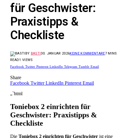
für Geschwister:
Praxistipps &
Checkliste
BY
BASTI
30. JANUAR 2026
KEINE KOMMENTARE
7 MINS
READ
1
VIEWS
Facebook
Twitter
Pinterest
LinkedIn
Telegram
Tumblr
Email
Share
Facebook
Twitter
LinkedIn
Pinterest
Email
„`html
Toniebox 2 einrichten für
Geschwister: Praxistipps &
Checkliste
Die
Toniebox 2 einrichten für Geschwister
ist eine