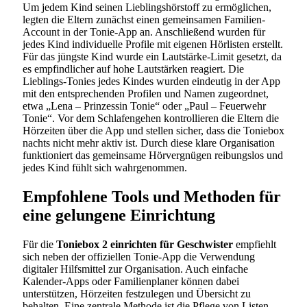
Um jedem Kind seinen Lieblingshörstoff zu ermöglichen,
legten die Eltern zunächst einen gemeinsamen Familien-
Account in der Tonie-App an. Anschließend wurden für
jedes Kind individuelle Profile mit eigenen Hörlisten erstellt.
Für das jüngste Kind wurde ein Lautstärke-Limit gesetzt, da
es empfindlicher auf hohe Lautstärken reagiert. Die
Lieblings-Tonies jedes Kindes wurden eindeutig in der App
mit den entsprechenden Profilen und Namen zugeordnet,
etwa „Lena – Prinzessin Tonie“ oder „Paul – Feuerwehr
Tonie“. Vor dem Schlafengehen kontrollieren die Eltern die
Hörzeiten über die App und stellen sicher, dass die Toniebox
nachts nicht mehr aktiv ist. Durch diese klare Organisation
funktioniert das gemeinsame Hörvergnügen reibungslos und
jedes Kind fühlt sich wahrgenommen.
Empfohlene Tools und Methoden für
eine gelungene Einrichtung
Für die
Toniebox 2 einrichten für Geschwister
empfiehlt
sich neben der offiziellen Tonie-App die Verwendung
digitaler Hilfsmittel zur Organisation. Auch einfache
Kalender-Apps oder Familienplaner können dabei
unterstützen, Hörzeiten festzulegen und Übersicht zu
behalten. Eine zentrale Methode ist die Pflege von Listen