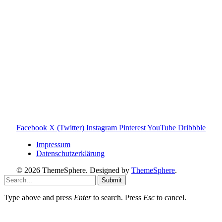
gehören ihren jeweiligen Rechteinhabern. Hinweis: Weitere
Informationen findest du auf der offiziellen Website der
Tonies GmbH
.
Toniebox-ratgeber.de ist dein unabhängiger Eltern-Ratgeber
rund um die Toniebox: Kaufberatung, Tonies-
Empfehlungen, Problemlösungen und praktische Tipps für
den Familienalltag. Alle Inhalte sind verständlich, praxisnah
und darauf ausgelegt, dir schnelle Antworten und klare
Entscheidungen zu ermöglichen.
Hinweis zu Affiliate-Links
Einige Links auf dieser Website sind Affiliate-Links. Wenn
du darüber etwas kaufst, erhalte ich ggf. eine kleine
Provision – für dich bleibt der Preis gleich. Damit unterstützt
du den Betrieb und Erhalt von Toniebox-Ratgeber.de.
Facebook
X (Twitter)
Instagram
Pinterest
YouTube
Dribbble
Impressum
Datenschutzerklärung
© 2026 ThemeSphere. Designed by
ThemeSphere
.
Submit
Type above and press
Enter
to search. Press
Esc
to cancel.