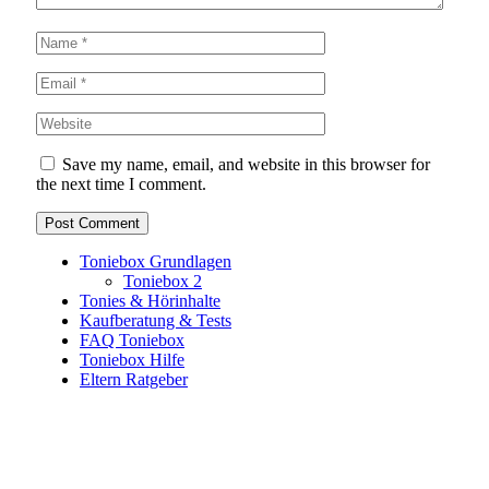
Save my name, email, and website in this browser for
the next time I comment.
Toniebox Grundlagen
Toniebox 2
Tonies & Hörinhalte
Kaufberatung & Tests
FAQ Toniebox
Toniebox Hilfe
Eltern Ratgeber
Toniebox-Ratgeber.de ist ein unabhängiger Ratgeber und
steht in keiner geschäftlichen oder organisatorischen
Verbindung zur Tonies GmbH. Alle genannten Marken- und
Produktnamen dienen ausschließlich der Information und