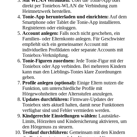
Mit WLAN verbinden:
Über die Tonie-App oder
direkt per Toniebox-WLAN die Verbindung zum
Heimnetzwerk herstellen.
Tonie-App herunterladen und einrichten:
Auf dem
Smartphone oder Tablet die Tonie-App installieren.
Registrieren oder einloggen.
Account anlegen:
Falls noch nicht geschehen, ein
Familien- oder Elternkonto anlegen. Für Geschwister
empfiehlt sich ein gemeinsamer Account mit
individuellen Profildaten oder separate Accounts mit
Toniebox-Verknüpfung.
Tonie-Figuren zuordnen:
Jede Tonie-Figur mit der
Toniebox oder App verbinden. Bei mehreren Kindern
kann man den Lieblings-Tonies klare Zuordnungen
geben.
Profile anlegen (optional):
Einige Eltern nutzen die
Funktion, um unterschiedliche Profile mit
Hörgewohnheiten oder Altersstufen anzulegen.
Updates durchführen:
Firmware-Updates der
Toniebox stets aktuell halten, damit neue Funktionen
verfügbar sind und Fehler vermieden werden.
Kindgerechte Einstellungen wählen:
Lautstärke-
Limits, Hörzeiten und Kindersicherung aktivieren, um
den Hörgenuss zu steuern.
Testlauf durchführen:
Gemeinsam mit den Kindern