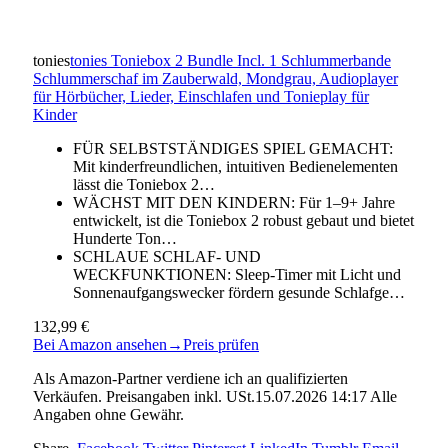
tonies
tonies Toniebox 2 Bundle Incl. 1 Schlummerbande
Schlummerschaf im Zauberwald, Mondgrau, Audioplayer
für Hörbücher, Lieder, Einschlafen und Tonieplay für
Kinder
FÜR SELBSTSTÄNDIGES SPIEL GEMACHT:
Mit kinderfreundlichen, intuitiven Bedienelementen
lässt die Toniebox 2…
WÄCHST MIT DEN KINDERN: Für 1–9+ Jahre
entwickelt, ist die Toniebox 2 robust gebaut und bietet
Hunderte Ton…
SCHLAUE SCHLAF- UND
WECKFUNKTIONEN: Sleep-Timer mit Licht und
Sonnenaufgangswecker fördern gesunde Schlafge…
132,99 €
Bei Amazon ansehen
→
Preis prüfen
Als Amazon-Partner verdiene ich an qualifizierten
Verkäufen. Preisangaben inkl. USt.15.07.2026 14:17 Alle
Angaben ohne Gewähr.