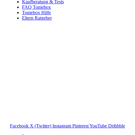
Kaufberatung & Tests
FAQ Toniebox
Toniebox Hilfe
Eltern Ratgeber
Toniebox-Ratgeber.de ist ein unabhängiger Ratgeber und
steht in keiner geschäftlichen oder organisatorischen
Verbindung zur Tonies GmbH. Alle genannten Marken- und
Produktnamen dienen ausschließlich der Information und
gehören ihren jeweiligen Rechteinhabern. Hinweis: Weitere
Informationen findest du auf der offiziellen Website der
Tonies GmbH
.
Toniebox-ratgeber.de ist dein unabhängiger Eltern-Ratgeber
rund um die Toniebox: Kaufberatung, Tonies-
Empfehlungen, Problemlösungen und praktische Tipps für
den Familienalltag. Alle Inhalte sind verständlich, praxisnah
und darauf ausgelegt, dir schnelle Antworten und klare
Entscheidungen zu ermöglichen.
Hinweis zu Affiliate-Links
Einige Links auf dieser Website sind Affiliate-Links. Wenn
du darüber etwas kaufst, erhalte ich ggf. eine kleine
Provision – für dich bleibt der Preis gleich. Damit unterstützt
du den Betrieb und Erhalt von Toniebox-Ratgeber.de.
Facebook
X (Twitter)
Instagram
Pinterest
YouTube
Dribbble