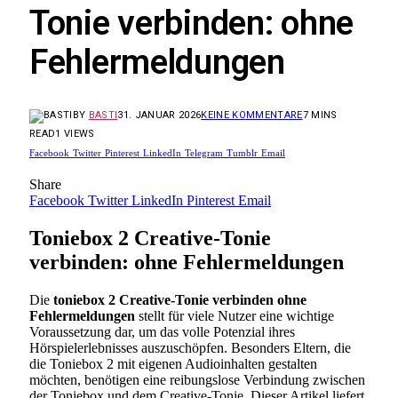
Tonie verbinden: ohne
Fehlermeldungen
BY
BASTI
31. JANUAR 2026
KEINE KOMMENTARE
7 MINS
READ
1
VIEWS
Facebook
Twitter
Pinterest
LinkedIn
Telegram
Tumblr
Email
Share
Facebook
Twitter
LinkedIn
Pinterest
Email
Toniebox 2 Creative-Tonie
verbinden: ohne Fehlermeldungen
Die
toniebox 2 Creative-Tonie verbinden ohne
Fehlermeldungen
stellt für viele Nutzer eine wichtige
Voraussetzung dar, um das volle Potenzial ihres
Hörspielerlebnisses auszuschöpfen. Besonders Eltern, die
die Toniebox 2 mit eigenen Audioinhalten gestalten
möchten, benötigen eine reibungslose Verbindung zwischen
der Toniebox und dem Creative-Tonie. Dieser Artikel liefert