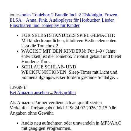
tonies
tonies Toniebox 2 Bundle Incl. 2 Eiskönigin, Frozen,
ELSA + Anna, Pink, Audioplayer für Hörbücher, Lieder,
Einschlafen und Tonieplay für Kinder
FÜR SELBSTSTÄNDIGES SPIEL GEMACHT:
Mit kinderfreundlichen, intuitiven Bedienelementen
lässt die Toniebox 2…
WÄCHST MIT DEN KINDERN: Für 1–9+ Jahre
entwickelt, ist die Toniebox 2 robust gebaut und bietet
Hunderte Ton…
SCHLAUE SCHLAF- UND
WECKFUNKTIONEN: Sleep-Timer mit Licht und
Sonnenaufgangswecker fördern gesunde Schlafge…
139,99 €
Bei Amazon ansehen
→
Preis prüfen
Als Amazon-Partner verdiene ich an qualifizierten
Verkäufen. Preisangaben inkl. USt.24.07.2026 12:15 Alle
Angaben ohne Gewähr.
Audio neu aufnehmen oder umwandeln in MP3/AAC
mit gängigen Programmen.