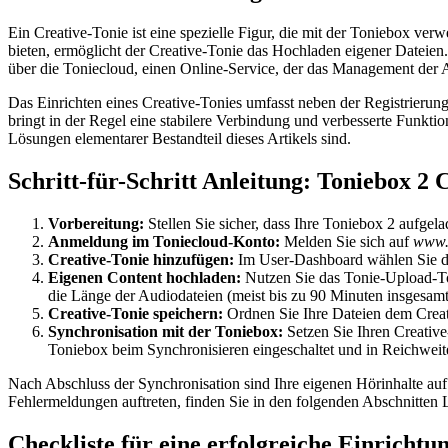
Ein Creative-Tonie ist eine spezielle Figur, die mit der Toniebox verw
bieten, ermöglicht der Creative-Tonie das Hochladen eigener Dateien.
über die Toniecloud, einen Online-Service, der das Management der A
Das Einrichten eines Creative-Tonies umfasst neben der Registrieru
bringt in der Regel eine stabilere Verbindung und verbesserte Funkt
Lösungen elementarer Bestandteil dieses Artikels sind.
Schritt-für-Schritt Anleitung: Toniebox 2
Vorbereitung:
Stellen Sie sicher, dass Ihre Toniebox 2 aufge
Anmeldung im Toniecloud-Konto:
Melden Sie sich auf
www.
Creative-Tonie hinzufügen:
Im User-Dashboard wählen Sie die
Eigenen Content hochladen:
Nutzen Sie das Tonie-Upload-To
die Länge der Audiodateien (meist bis zu 90 Minuten insgesamt
Creative-Tonie speichern:
Ordnen Sie Ihre Dateien dem Creati
Synchronisation mit der Toniebox:
Setzen Sie Ihren Creative
Toniebox beim Synchronisieren eingeschaltet und in Reichwe
Nach Abschluss der Synchronisation sind Ihre eigenen Hörinhalte auf 
Fehlermeldungen auftreten, finden Sie in den folgenden Abschnitten
Checkliste für eine erfolgreiche Einrichtu