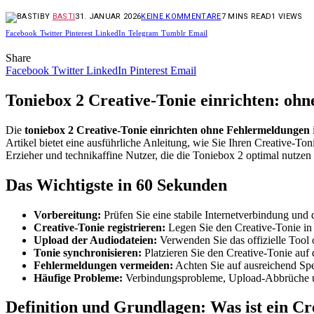
BY
BASTI
31. JANUAR 2026
KEINE KOMMENTARE
7 MINS READ
1
VIEWS
Facebook
Twitter
Pinterest
LinkedIn
Telegram
Tumblr
Email
Share
Facebook
Twitter
LinkedIn
Pinterest
Email
Toniebox 2 Creative-Tonie einrichten: oh
Die
toniebox 2 Creative-Tonie einrichten ohne Fehlermeldungen
Artikel bietet eine ausführliche Anleitung, wie Sie Ihren Creative-To
Erzieher und technikaffine Nutzer, die die Toniebox 2 optimal nutzen
Das Wichtigste in 60 Sekunden
Vorbereitung:
Prüfen Sie eine stabile Internetverbindung und 
Creative-Tonie registrieren:
Legen Sie den Creative-Tonie in
Upload der Audiodateien:
Verwenden Sie das offizielle Tool
Tonie synchronisieren:
Platzieren Sie den Creative-Tonie auf
Fehlermeldungen vermeiden:
Achten Sie auf ausreichend Spe
Häufige Probleme:
Verbindungsprobleme, Upload-Abbrüche un
Definition und Grundlagen: Was ist ein Cr