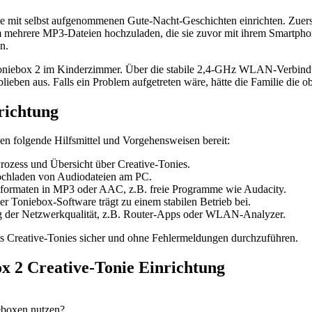
 mit selbst aufgenommenen Gute-Nacht-Geschichten einrichten. Zuerst 
m mehrere MP3-Dateien hochzuladen, die sie zuvor mit ihrem Smartph
n.
Toniebox 2 im Kinderzimmer. Über die stabile 2,4-GHz WLAN-Verbindung
blieben aus. Falls ein Problem aufgetreten wäre, hätte die Familie die
richtung
en folgende Hilfsmittel und Vorgehensweisen bereit:
Prozess und Übersicht über Creative-Tonies.
chladen von Audiodateien am PC.
ormaten in MP3 oder AAC, z.B. freie Programme wie Audacity.
r Toniebox-Software trägt zu einem stabilen Betrieb bei.
 der Netzwerkqualität, z.B. Router-Apps oder WLAN-Analyzer.
g des Creative-Tonies sicher und ohne Fehlermeldungen durchzuführen.
ox 2 Creative-Tonie Einrichtung
eboxen nutzen?