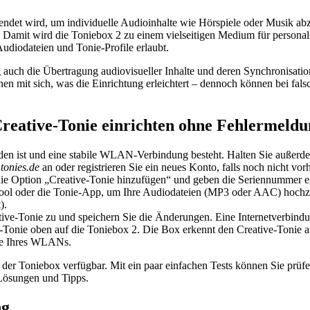
endet wird, um individuelle Audioinhalte wie Hörspiele oder Musik abzus
 Damit wird die Toniebox 2 zu einem vielseitigen Medium für personalis
udiodateien und Tonie-Profile erlaubt.
ng auch die Übertragung audiovisueller Inhalte und deren Synchronisa
ionen mit sich, was die Einrichtung erleichtert – dennoch können bei 
 Creative-Tonie einrichten ohne Fehlermeld
laden ist und eine stabile WLAN-Verbindung besteht. Halten Sie außerd
tonies.de
an oder registrieren Sie ein neues Konto, falls noch nicht vor
 Option „Creative-Tonie hinzufügen“ und geben die Seriennummer ein, 
ol oder die Tonie-App, um Ihre Audiodateien (MP3 oder AAC) hochzu
).
ve-Tonie zu und speichern Sie die Änderungen. Eine Internetverbindung 
-Tonie oben auf die Toniebox 2. Die Box erkennt den Creative-Tonie au
ite Ihres WLANs.
der Toniebox verfügbar. Mit ein paar einfachen Tests können Sie prüfen
 Lösungen und Tipps.
ng