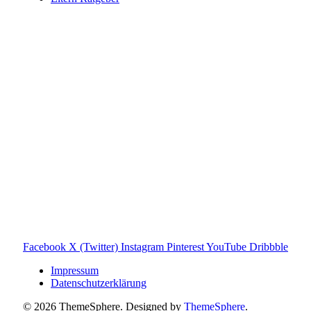
Toniebox-Ratgeber.de ist ein unabhängiger Ratgeber und
steht in keiner geschäftlichen oder organisatorischen
Verbindung zur Tonies GmbH. Alle genannten Marken- und
Produktnamen dienen ausschließlich der Information und
gehören ihren jeweiligen Rechteinhabern. Hinweis: Weitere
Informationen findest du auf der offiziellen Website der
Tonies GmbH
.
Toniebox-ratgeber.de ist dein unabhängiger Eltern-Ratgeber
rund um die Toniebox: Kaufberatung, Tonies-
Empfehlungen, Problemlösungen und praktische Tipps für
den Familienalltag. Alle Inhalte sind verständlich, praxisnah
und darauf ausgelegt, dir schnelle Antworten und klare
Entscheidungen zu ermöglichen.
Hinweis zu Affiliate-Links
Einige Links auf dieser Website sind Affiliate-Links. Wenn
du darüber etwas kaufst, erhalte ich ggf. eine kleine
Provision – für dich bleibt der Preis gleich. Damit unterstützt
du den Betrieb und Erhalt von Toniebox-Ratgeber.de.
Facebook
X (Twitter)
Instagram
Pinterest
YouTube
Dribbble
Impressum
Datenschutzerklärung
© 2026 ThemeSphere. Designed by
ThemeSphere
.