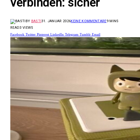
verbinden: sicher
BY
BASTI
31. JANUAR 2026
KEINE KOMMENTARE
9 MINS
READ
3
VIEWS
Facebook
Twitter
Pinterest
LinkedIn
Telegram
Tumblr
Email