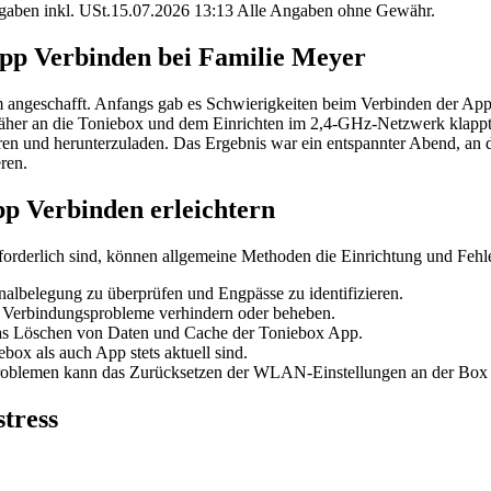
angaben inkl. USt.15.07.2026 13:13 Alle Angaben ohne Gewähr.
 App Verbinden bei Familie Meyer
Tim angeschafft. Anfangs gab es Schwierigkeiten beim Verbinden der
er an die Toniebox und dem Einrichten im 2,4-GHz-Netzwerk klappte d
ieren und herunterzuladen. Das Ergebnis war ein entspannter Abend, an
ren.
pp Verbinden erleichtern
rderlich sind, können allgemeine Methoden die Einrichtung und Fehle
nalbelegung zu überprüfen und Engpässe zu identifizieren.
n Verbindungsprobleme verhindern oder beheben.
das Löschen von Daten und Cache der Toniebox App.
ebox als auch App stets aktuell sind.
oblemen kann das Zurücksetzen der WLAN-Einstellungen an der Box 
tress