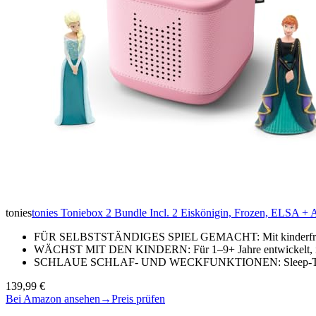
tonies
tonies Toniebox 2 Bundle Incl. 2 Eiskönigin, Frozen, ELSA + A
FÜR SELBSTSTÄNDIGES SPIEL GEMACHT: Mit kinderfreundli
WÄCHST MIT DEN KINDERN: Für 1–9+ Jahre entwickelt, ist 
SCHLAUE SCHLAF- UND WECKFUNKTIONEN: Sleep-Timer mi
139,99 €
Bei Amazon ansehen
→
Preis prüfen