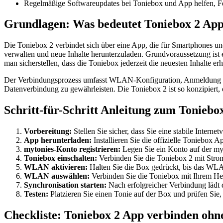
Regelmäßige Softwareupdates bei Toniebox und App helfen, Fe
Grundlagen: Was bedeutet Toniebox 2 App
Die Toniebox 2 verbindet sich über eine App, die für Smartphones und
verwalten und neue Inhalte herunterzuladen. Grundvoraussetzung ist 
man sicherstellen, dass die Toniebox jederzeit die neuesten Inhalte e
Der Verbindungsprozess umfasst WLAN-Konfiguration, Anmeldung in 
Datenverbindung zu gewährleisten. Die Toniebox 2 ist so konzipiert,
Schritt-für-Schritt Anleitung zum Toniebo
Vorbereitung:
Stellen Sie sicher, dass Sie eine stabile Inter
App herunterladen:
Installieren Sie die offizielle Toniebox
mytonies-Konto registrieren:
Legen Sie ein Konto auf der myt
Toniebox einschalten:
Verbinden Sie die Toniebox 2 mit Strom 
WLAN aktivieren:
Halten Sie die Box gedrückt, bis das WL
WLAN auswählen:
Verbinden Sie die Toniebox mit Ihrem H
Synchronisation starten:
Nach erfolgreicher Verbindung lädt d
Testen:
Platzieren Sie einen Tonie auf der Box und prüfen Sie,
Checkliste: Toniebox 2 App verbinden ohne