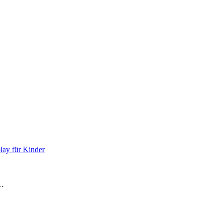
lay für Kinder
e…