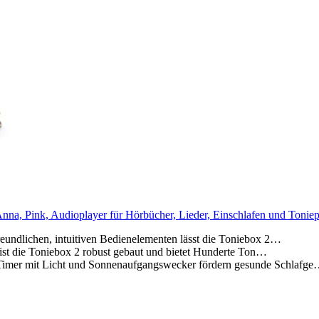
nna, Pink, Audioplayer für Hörbücher, Lieder, Einschlafen und Toniep
chen, intuitiven Bedienelementen lässt die Toniebox 2…
die Toniebox 2 robust gebaut und bietet Hunderte Ton…
t Licht und Sonnenaufgangswecker fördern gesunde Schlafg