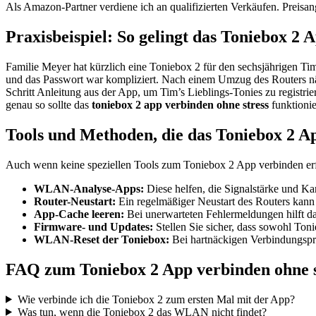
Als Amazon-Partner verdiene ich an qualifizierten Verkäufen. Preis
Praxisbeispiel: So gelingt das Toniebox 2
Familie Meyer hat kürzlich eine Toniebox 2 für den sechsjährigen 
und das Passwort war kompliziert. Nach einem Umzug des Routers näh
Schritt Anleitung aus der App, um Tim’s Lieblings-Tonies zu registr
genau so sollte das
toniebox 2 app verbinden ohne stress
funktionie
Tools und Methoden, die das Toniebox 2 A
Auch wenn keine speziellen Tools zum Toniebox 2 App verbinden erfo
WLAN-Analyse-Apps:
Diese helfen, die Signalstärke und Ka
Router-Neustart:
Ein regelmäßiger Neustart des Routers kan
App-Cache leeren:
Bei unerwarteten Fehlermeldungen hilft 
Firmware- und Updates:
Stellen Sie sicher, dass sowohl Toni
WLAN-Reset der Toniebox:
Bei hartnäckigen Verbindungspr
FAQ zum Toniebox 2 App verbinden ohne s
Wie verbinde ich die Toniebox 2 zum ersten Mal mit der App?
Was tun, wenn die Toniebox 2 das WLAN nicht findet?