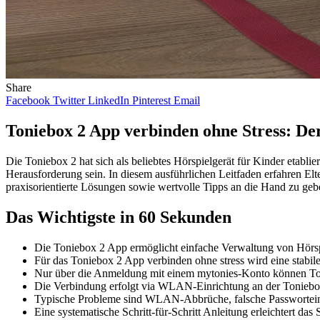
Share
Facebook
Twitter
LinkedIn
Pinterest
Email
Toniebox 2 App verbinden ohne Stress: De
Die Toniebox 2 hat sich als beliebtes Hörspielgerät für Kinder etabl
Herausforderung sein. In diesem ausführlichen Leitfaden erfahren Elte
praxisorientierte Lösungen sowie wertvolle Tipps an die Hand zu ge
Das Wichtigste in 60 Sekunden
Die Toniebox 2 App ermöglicht einfache Verwaltung von Hörs
Für das Toniebox 2 App verbinden ohne stress wird eine stab
Nur über die Anmeldung mit einem mytonies-Konto können Tonie
Die Verbindung erfolgt via WLAN-Einrichtung an der Toniebox
Typische Probleme sind WLAN-Abbrüche, falsche Passwortein
Eine systematische Schritt-für-Schritt Anleitung erleichtert das