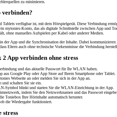
hlerquellen zu minimieren.
 verbinden?
 Tablets verfügbar ist, mit dem Hörspielgerät. Diese Verbindung ermög
ein mytonies-Konto, das als digitale Schnittstelle zwischen App und T
rhält, ohne manuelles Aufspielen per Kabel oder anderer Medien.
der App und die Synchronisation der Inhalte. Dabei kommunizieren 
 dass Eltern auch ohne technische Vorkenntnisse die Verbindung herstel
x 2 App verbinden ohne stress
netverbindung und das aktuelle Passwort für Ihr WLAN haben.
 App aus Google Play oder App Store auf Ihrem Smartphone oder Tablet.
onies Webseite an oder melden Sie sich in der App an.
und schalten Sie sie ein.
AN-Symbol blinkt und starten Sie die WLAN-Einrichtung in der App.
eimnetzwerk, indem Sie den Netzwerknamen und das Passwort eingebe
ie Toniebox Ihre Hörinhalte automatisch herunter.
 ob die Wiedergabe funktioniert.
 stress