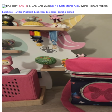
BY
BASTI
31. JANUAR 2026
KEINE KOMMENTARE
7 MINS READ
1
VIEWS
Facebook
Twitter
Pinterest
LinkedIn
Telegram
Tumblr
Email