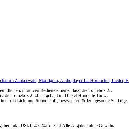
haf im Zauberwald, Mondgrau, Audioplayer für Hörbücher, Lieder, Ei
chen, intuitiven Bedienelementen lässt die Toniebox 2…
die Toniebox 2 robust gebaut und bietet Hunderte Ton…
t Licht und Sonnenaufgangswecker fördern gesunde Schlafg
angaben inkl. USt.15.07.2026 13:13 Alle Angaben ohne Gewähr.