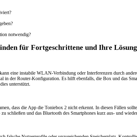
viert?
egeben?
ation notwendig?
inden für Fortgeschrittene und Ihre Lösun
 kann eine instabile WLAN-Verbindung oder Interferenzen durch ande
 in der Router-Konfiguration. Es hilft ebenfalls, die Box und das Sma
ies unterstützt.
en, dass die App die Toniebox 2 nicht erkennt. In diesen Fällen sollte
p zu schließen und das Bluetooth des Smartphones kurz aus- und wieder
ch falsche Nutzerprofile oder unzureichenden Speicherplatz. Kontrolli