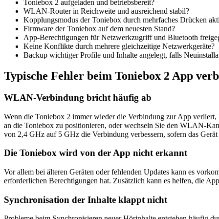
Toniebox 2 aufgeladen und betriebsbereit?
WLAN-Router in Reichweite und ausreichend stabil?
Kopplungsmodus der Toniebox durch mehrfaches Drücken akti
Firmware der Toniebox auf dem neuesten Stand?
App-Berechtigungen für Netzwerkzugriff und Bluetooth freig
Keine Konflikte durch mehrere gleichzeitige Netzwerkgeräte?
Backup wichtiger Profile und Inhalte angelegt, falls Neuinstall
Typische Fehler beim Toniebox 2 App verb
WLAN-Verbindung bricht häufig ab
Wenn die Toniebox 2 immer wieder die Verbindung zur App verliert,
an die Toniebox zu positionieren, oder wechseln Sie den WLAN-Kanal
von 2,4 GHz auf 5 GHz die Verbindung verbessern, sofern das Gerät d
Die Toniebox wird von der App nicht erkannt
Vor allem bei älteren Geräten oder fehlenden Updates kann es vorkomm
erforderlichen Berechtigungen hat. Zusätzlich kann es helfen, die Ap
Synchronisation der Inhalte klappt nicht
Probleme beim Synchronisieren neuer Hörinhalte entstehen häufig dur