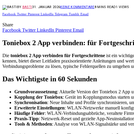
BY
BASTI
31. JANUAR 2026
KEINE KOMMENTARE
8 MINS READ
1
VIEWS
Facebook
Twitter
Pinterest
LinkedIn
Telegram
Tumblr
Email
Share
Facebook
Twitter
LinkedIn
Pinterest
Email
Toniebox 2 App verbinden: für Fortgeschri
Die
toniebox 2 App verbinden für Fortgeschrittene
ist ein wichtig
kennen, bietet dieser Leitfaden praxisorientierte Anleitungen und wert
Verbindungsprobleme zu lösen, typische Fehlerquellen zu umgehen u
Das Wichtigste in 60 Sekunden
Grundvoraussetzung
: Aktuelle Version der Toniebox 2 App
Kopplung der Toniebox
: Gerät im Kopplungsmodus starten 
Synchronisation
: Neue Inhalte und Profile synchronisieren, um
Erweiterte Einstellungen
: WLAN-Netzwerke manuell konfigur
Häufige Fehler
: WLAN-Verbindungsabbrüche, veraltete Firmw
Praxis-Tipp
: Netzwerk-Reset und gezielte App-Neuinstallatio
Tools & Methoden
: Analyse von WLAN-Signalstärke und ver