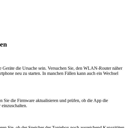
gen
re Geräte die Ursache sein. Versuchen Sie, den WLAN-Router näher
rtphone neu zu starten. In manchen Fällen kann auch ein Wechsel
n Sie die Firmware aktualisieren und prüfen, ob die App die
 einzuschalten.
eren Sie, ob der Speicher der Toniebox noch ausreichend Kapazitäten