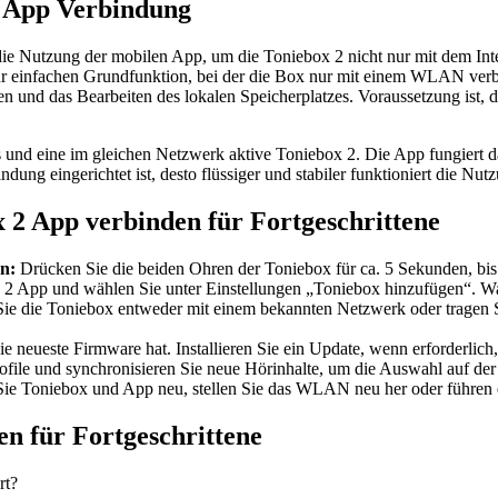
2 App Verbindung
die Nutzung der mobilen App, um die Toniebox 2 nicht nur mit dem Inte
r einfachen Grundfunktion, bei der die Box nur mit einem WLAN verbun
en und das Bearbeiten des lokalen Speicherplatzes. Voraussetzung ist,
s und eine im gleichen Netzwerk aktive Toniebox 2. Die App fungiert d
dung eingerichtet ist, desto flüssiger und stabiler funktioniert die Nut
x 2 App verbinden für Fortgeschrittene
n:
Drücken Sie die beiden Ohren der Toniebox für ca. 5 Sekunden, bis 
2 App und wählen Sie unter Einstellungen „Toniebox hinzufügen“. War
ie die Toniebox entweder mit einem bekannten Netzwerk oder tragen Si
e neueste Firmware hat. Installieren Sie ein Update, wenn erforderlic
file und synchronisieren Sie neue Hörinhalte, um die Auswahl auf der 
Sie Toniebox und App neu, stellen Sie das WLAN neu her oder führen 
en für Fortgeschrittene
rt?