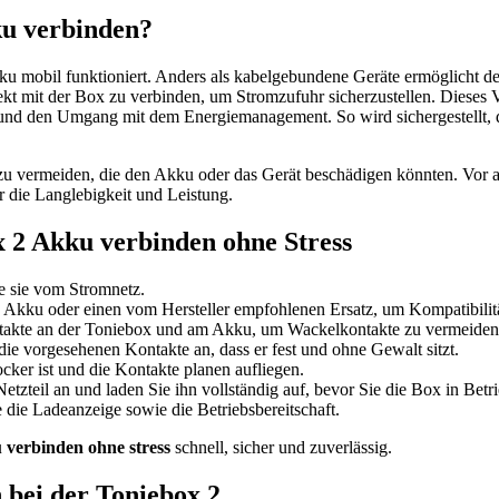
ku verbinden?
 Akku mobil funktioniert. Anders als kabelgebundene Geräte ermöglicht
kt mit der Box zu verbinden, um Stromzufuhr sicherzustellen. Dieses 
und den Umgang mit dem Energiemanagement. So wird sichergestellt, 
u vermeiden, die den Akku oder das Gerät beschädigen könnten. Vor al
für die Langlebigkeit und Leistung.
x 2 Akku verbinden ohne Stress
e sie vom Stromnetz.
n Akku oder einen vom Hersteller empfohlenen Ersatz, um Kompatibili
ntakte an der Toniebox und am Akku, um Wackelkontakte zu vermeiden
e vorgesehenen Kontakte an, dass er fest und ohne Gewalt sitzt.
cker ist und die Kontakte planen aufliegen.
tzteil an und laden Sie ihn vollständig auf, bevor Sie die Box in Bet
 die Ladeanzeige sowie die Betriebsbereitschaft.
 verbinden ohne stress
schnell, sicher und zuverlässig.
 bei der Toniebox 2