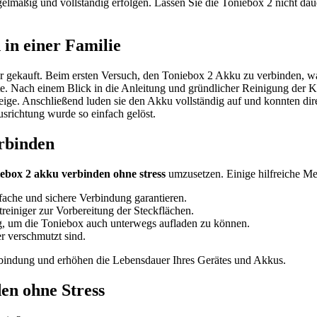
elmäßig und vollständig erfolgen. Lassen Sie die Toniebox 2 nicht da
 in einer Familie
er gekauft. Beim ersten Versuch, den Toniebox 2 Akku zu verbinden, w
ete. Nach einem Blick in die Anleitung und gründlicher Reinigung der K
nzeige. Anschließend luden sie den Akku vollständig auf und konnten dir
srichtung wurde so einfach gelöst.
erbinden
iebox 2 akku verbinden ohne stress
umzusetzen. Einige hilfreiche Me
ache und sichere Verbindung garantieren.
einiger zur Vorbereitung der Steckflächen.
, um die Toniebox auch unterwegs aufladen zu können.
r verschmutzt sind.
erbindung und erhöhen die Lebensdauer Ihres Gerätes und Akkus.
n ohne Stress