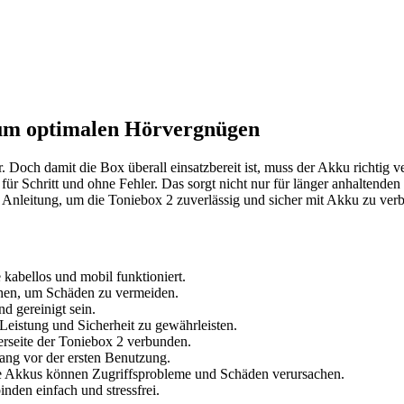
zum optimalen Hörvergnügen
 Doch damit die Box überall einsatzbereit ist, muss der Akku richtig 
 für Schritt und ohne Fehler. Das sorgt nicht nur für länger anhaltend
n Anleitung, um die Toniebox 2 zuverlässig und sicher mit Akku zu ver
 kabellos und mobil funktioniert.
gehen, um Schäden zu vermeiden.
d gereinigt sein.
eistung und Sicherheit zu gewährleisten.
erseite der Toniebox 2 verbunden.
ang vor der ersten Benutzung.
he Akkus können Zugriffsprobleme und Schäden verursachen.
inden einfach und stressfrei.