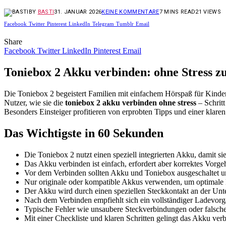
BY
BASTI
31. JANUAR 2026
KEINE KOMMENTARE
7 MINS READ
21
VIEWS
Facebook
Twitter
Pinterest
LinkedIn
Telegram
Tumblr
Email
Share
Facebook
Twitter
LinkedIn
Pinterest
Email
Toniebox 2 Akku verbinden: ohne Stress 
Die Toniebox 2 begeistert Familien mit einfachem Hörspaß für Kinder.
Nutzer, wie sie die
toniebox 2 akku verbinden ohne stress
– Schritt
Besonders Einsteiger profitieren von erprobten Tipps und einer klare
Das Wichtigste in 60 Sekunden
Die Toniebox 2 nutzt einen speziell integrierten Akku, damit sie
Das Akku verbinden ist einfach, erfordert aber korrektes Vor
Vor dem Verbinden sollten Akku und Toniebox ausgeschaltet un
Nur originale oder kompatible Akkus verwenden, um optimale L
Der Akku wird durch einen speziellen Steckkontakt an der Unt
Nach dem Verbinden empfiehlt sich ein vollständiger Ladevorg
Typische Fehler wie unsaubere Steckverbindungen oder falsc
Mit einer Checkliste und klaren Schritten gelingt das Akku verb