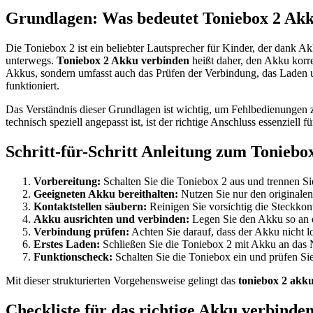
Grundlagen: Was bedeutet Toniebox 2 Ak
Die Toniebox 2 ist ein beliebter Lautsprecher für Kinder, der dank
unterwegs.
Toniebox 2 Akku verbinden
heißt daher, den Akku korre
Akkus, sondern umfasst auch das Prüfen der Verbindung, das Laden 
funktioniert.
Das Verständnis dieser Grundlagen ist wichtig, um Fehlbedienungen z
technisch speziell angepasst ist, ist der richtige Anschluss essenziell 
Schritt-für-Schritt Anleitung zum Toniebo
Vorbereitung:
Schalten Sie die Toniebox 2 aus und trennen Si
Geeigneten Akku bereithalten:
Nutzen Sie nur den originale
Kontaktstellen säubern:
Reinigen Sie vorsichtig die Steckko
Akku ausrichten und verbinden:
Legen Sie den Akku so an di
Verbindung prüfen:
Achten Sie darauf, dass der Akku nicht lo
Erstes Laden:
Schließen Sie die Toniebox 2 mit Akku an das Ne
Funktionscheck:
Schalten Sie die Toniebox ein und prüfen Sie
Mit dieser strukturierten Vorgehensweise gelingt das
toniebox 2 akku
Checkliste für das richtige Akku verbinden