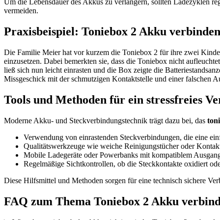
Um die Lebensdauer des Akkus zu verlängern, sollten Ladezyklen reg
vermeiden.
Praxisbeispiel: Toniebox 2 Akku verbinden
Die Familie Meier hat vor kurzem die Toniebox 2 für ihre zwei Kind
einzusetzen. Dabei bemerkten sie, dass die Toniebox nicht aufleucht
ließ sich nun leicht einrasten und die Box zeigte die Batteriestandsa
Missgeschick mit der schmutzigen Kontaktstelle und einer falschen Au
Tools und Methoden für ein stressfreies V
Moderne Akku- und Steckverbindungstechnik trägt dazu bei, das
ton
Verwendung von einrastenden Steckverbindungen, die eine einf
Qualitätswerkzeuge wie weiche Reinigungstücher oder Kontaktr
Mobile Ladegeräte oder Powerbanks mit kompatiblem Ausgang
Regelmäßige Sichtkontrollen, ob die Steckkontakte oxidiert ode
Diese Hilfsmittel und Methoden sorgen für eine technisch sichere V
FAQ zum Thema Toniebox 2 Akku verbinde