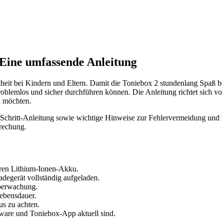
 Eine umfassende Anleitung
theit bei Kindern und Eltern. Damit die Toniebox 2 stundenlang Spaß ber
roblemlos und sicher durchführen können. Die Anleitung richtet sich v
en möchten.
ür-Schritt-Anleitung sowie wichtige Hinweise zur Fehlervermeidung und z
brechung.
baren Lithium-Ionen-Akku.
adegerät vollständig aufgeladen.
Überwachung.
ebensdauer.
s zu achten.
mware und Toniebox-App aktuell sind.