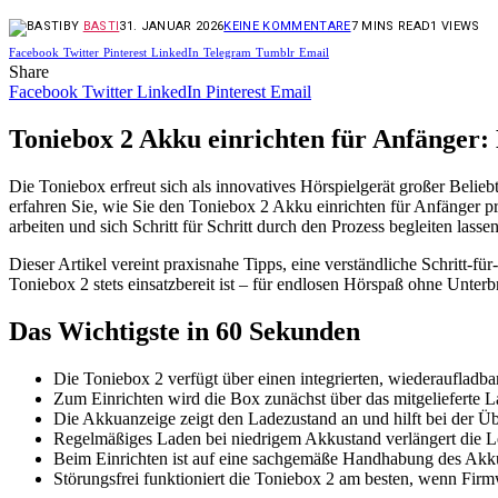
BY
BASTI
31. JANUAR 2026
KEINE KOMMENTARE
7 MINS READ
1
VIEWS
Facebook
Twitter
Pinterest
LinkedIn
Telegram
Tumblr
Email
Share
Facebook
Twitter
LinkedIn
Pinterest
Email
Toniebox 2 Akku einrichten für Anfänger:
Die Toniebox erfreut sich als innovatives Hörspielgerät großer Belieb
erfahren Sie, wie Sie den Toniebox 2 Akku einrichten für Anfänger p
arbeiten und sich Schritt für Schritt durch den Prozess begleiten lass
Dieser Artikel vereint praxisnahe Tipps, eine verständliche Schritt-f
Toniebox 2 stets einsatzbereit ist – für endlosen Hörspaß ohne Unter
Das Wichtigste in 60 Sekunden
Die Toniebox 2 verfügt über einen integrierten, wiederauflad
Zum Einrichten wird die Box zunächst über das mitgelieferte L
Die Akkuanzeige zeigt den Ladezustand an und hilft bei der 
Regelmäßiges Laden bei niedrigem Akkustand verlängert die L
Beim Einrichten ist auf eine sachgemäße Handhabung des Akku
Störungsfrei funktioniert die Toniebox 2 am besten, wenn Fir