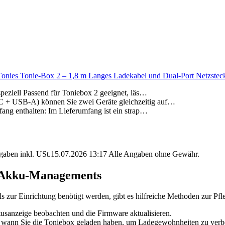
ies Tonie-Box 2 – 1,8 m Langes Ladekabel und Dual-Port Netzstecker
speziell Passend für Toniebox 2 geeignet, läs…
C + USB-A) können Sie zwei Geräte gleichzeitig auf…
fang enthalten: Im Lieferumfang ist ein strap…
angaben inkl. USt.15.07.2026 13:17 Alle Angaben ohne Gewähr.
s Akku-Managements
ls zur Einrichtung benötigt werden, gibt es hilfreiche Methoden zur 
atusanzeige beobachten und die Firmware aktualisieren.
l, wann Sie die Toniebox geladen haben, um Ladegewohnheiten zu verb