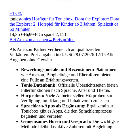
−13 %
tonies
tonies Hörfigur für Toniebox, Dora the Explorer: Dora
the Explorer 2, Hörspiel für Kinder ab 3 Jahren, Spielzeit ca.
60 Minuten
14,85 €
16,99 €
Du sparst 2,14 €
Bei Amazon ansehen
→
Preis prüfen
Als Amazon-Partner verdiene ich an qualifizierten
Verkäufen. Preisangaben inkl. USt.28.07.2026 12:15 Alle
Angaben ohne Gewähr.
Bewertungsportale und Rezensionen:
Plattformen
wie Amazon, Blogbeiträge und Elternforen bieten
eine Fülle an Erfahrungswerten.
Tonie-Datenbank:
Offizielle Übersichtsseiten bieten
Filterfunktionen nach Sprache, Alter und Thema.
Hörproben:
Viele Anbieter stellen Hörproben zur
Verfügung, um Klang und Inhalt vorab zu testen.
Sprachlern-Apps als Ergänzung:
Ergänzend zur
Toniebox gibt es Apps, die den Sprachlernprozess
begleiten und vertiefen.
Gemeinsames Hören und Gespräch:
Die wichtigste
Methode bleibt das aktive Zuhören mit Begleitung