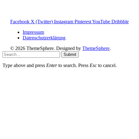
du darüber etwas kaufst, erhalte ich ggf. eine kleine
Provision – für dich bleibt der Preis gleich. Damit unterstützt
du den Betrieb und Erhalt von Toniebox-Ratgeber.de.
Facebook
X (Twitter)
Instagram
Pinterest
YouTube
Dribbble
Impressum
Datenschutzerklärung
© 2026 ThemeSphere. Designed by
ThemeSphere
.
Submit
Type above and press
Enter
to search. Press
Esc
to cancel.