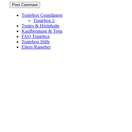
Toniebox Grundlagen
Toniebox 2
Tonies & Hörinhalte
Kaufberatung & Tests
FAQ Toniebox
Toniebox Hilfe
Eltern Ratgeber
Toniebox-Ratgeber.de ist ein unabhängiger Ratgeber und
steht in keiner geschäftlichen oder organisatorischen
Verbindung zur Tonies GmbH. Alle genannten Marken- und
Produktnamen dienen ausschließlich der Information und
gehören ihren jeweiligen Rechteinhabern. Hinweis: Weitere
Informationen findest du auf der offiziellen Website der
Tonies GmbH
.
Toniebox-ratgeber.de ist dein unabhängiger Eltern-Ratgeber
rund um die Toniebox: Kaufberatung, Tonies-
Empfehlungen, Problemlösungen und praktische Tipps für
den Familienalltag. Alle Inhalte sind verständlich, praxisnah
und darauf ausgelegt, dir schnelle Antworten und klare
Entscheidungen zu ermöglichen.
Hinweis zu Affiliate-Links
Einige Links auf dieser Website sind Affiliate-Links. Wenn