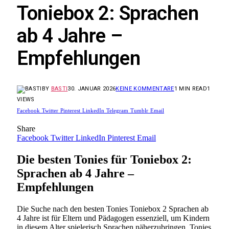
Toniebox 2: Sprachen
ab 4 Jahre –
Empfehlungen
BY
BASTI
30. JANUAR 2026
KEINE KOMMENTARE
1 MIN READ
1
VIEWS
Facebook
Twitter
Pinterest
LinkedIn
Telegram
Tumblr
Email
Share
Facebook
Twitter
LinkedIn
Pinterest
Email
Die besten Tonies für Toniebox 2:
Sprachen ab 4 Jahre –
Empfehlungen
Die Suche nach den besten Tonies Toniebox 2 Sprachen ab
4 Jahre ist für Eltern und Pädagogen essenziell, um Kindern
in diesem Alter spielerisch Sprachen näherzubringen. Tonies