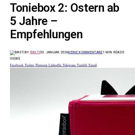
Toniebox 2: Ostern ab
5 Jahre –
Empfehlungen
BY
BASTI
30. JANUAR 2026
KEINE KOMMENTARE
1 MIN READ
0
VIEWS
Facebook
Twitter
Pinterest
LinkedIn
Telegram
Tumblr
Email