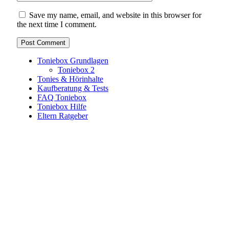
Save my name, email, and website in this browser for
the next time I comment.
Toniebox Grundlagen
Toniebox 2
Tonies & Hörinhalte
Kaufberatung & Tests
FAQ Toniebox
Toniebox Hilfe
Eltern Ratgeber
Toniebox-Ratgeber.de ist ein unabhängiger Ratgeber und
steht in keiner geschäftlichen oder organisatorischen
Verbindung zur Tonies GmbH. Alle genannten Marken- und
Produktnamen dienen ausschließlich der Information und
gehören ihren jeweiligen Rechteinhabern. Hinweis: Weitere
Informationen findest du auf der offiziellen Website der
Tonies GmbH
.
Toniebox-ratgeber.de ist dein unabhängiger Eltern-Ratgeber
rund um die Toniebox: Kaufberatung, Tonies-
Empfehlungen, Problemlösungen und praktische Tipps für
den Familienalltag. Alle Inhalte sind verständlich, praxisnah