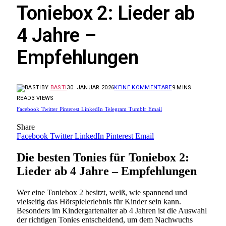
Toniebox 2: Lieder ab
4 Jahre –
Empfehlungen
BY
BASTI
30. JANUAR 2026
KEINE KOMMENTARE
9 MINS
READ
3
VIEWS
Facebook
Twitter
Pinterest
LinkedIn
Telegram
Tumblr
Email
Share
Facebook
Twitter
LinkedIn
Pinterest
Email
Die besten Tonies für Toniebox 2:
Lieder ab 4 Jahre – Empfehlungen
Wer eine Toniebox 2 besitzt, weiß, wie spannend und
vielseitig das Hörspielerlebnis für Kinder sein kann.
Besonders im Kindergartenalter ab 4 Jahren ist die Auswahl
der richtigen Tonies entscheidend, um dem Nachwuchs