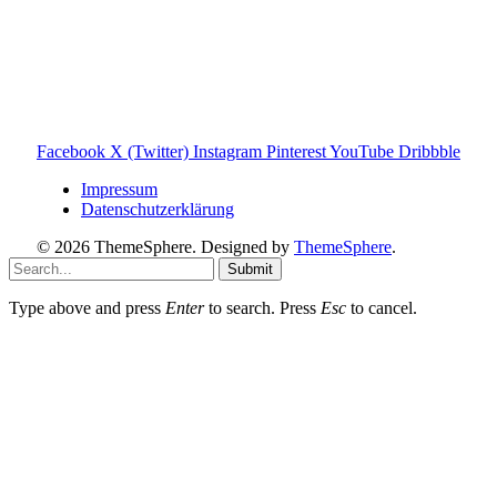
und darauf ausgelegt, dir schnelle Antworten und klare
Entscheidungen zu ermöglichen.
Hinweis zu Affiliate-Links
Einige Links auf dieser Website sind Affiliate-Links. Wenn
du darüber etwas kaufst, erhalte ich ggf. eine kleine
Provision – für dich bleibt der Preis gleich. Damit unterstützt
du den Betrieb und Erhalt von Toniebox-Ratgeber.de.
Facebook
X (Twitter)
Instagram
Pinterest
YouTube
Dribbble
Impressum
Datenschutzerklärung
© 2026 ThemeSphere. Designed by
ThemeSphere
.
Submit
Type above and press
Enter
to search. Press
Esc
to cancel.