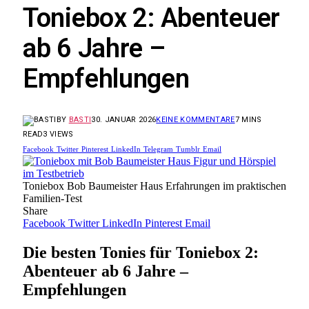
Toniebox 2: Abenteuer
ab 6 Jahre –
Empfehlungen
BY
BASTI
30. JANUAR 2026
KEINE KOMMENTARE
7 MINS
READ
3
VIEWS
Facebook
Twitter
Pinterest
LinkedIn
Telegram
Tumblr
Email
Toniebox Bob Baumeister Haus Erfahrungen im praktischen
Familien-Test
Share
Facebook
Twitter
LinkedIn
Pinterest
Email
Die besten Tonies für Toniebox 2:
Abenteuer ab 6 Jahre –
Empfehlungen