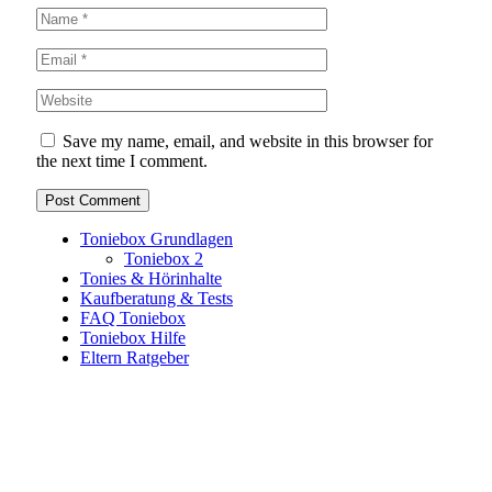
Save my name, email, and website in this browser for
the next time I comment.
Toniebox Grundlagen
Toniebox 2
Tonies & Hörinhalte
Kaufberatung & Tests
FAQ Toniebox
Toniebox Hilfe
Eltern Ratgeber
Toniebox-Ratgeber.de ist ein unabhängiger Ratgeber und
steht in keiner geschäftlichen oder organisatorischen
Verbindung zur Tonies GmbH. Alle genannten Marken- und
Produktnamen dienen ausschließlich der Information und
gehören ihren jeweiligen Rechteinhabern. Hinweis: Weitere