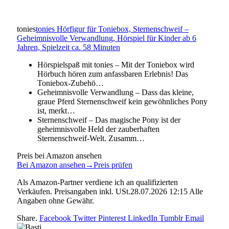
tonies
tonies Hörfigur für Toniebox, Sternenschweif –
Geheimnisvolle Verwandlung, Hörspiel für Kinder ab 6
Jahren, Spielzeit ca. 58 Minuten
Hörspielspaß mit tonies – Mit der Toniebox wird
Hörbuch hören zum anfassbaren Erlebnis! Das
Toniebox-Zubehö…
Geheimnisvolle Verwandlung – Dass das kleine,
graue Pferd Sternenschweif kein gewöhnliches Pony
ist, merkt…
Sternenschweif – Das magische Pony ist der
geheimnisvolle Held der zauberhaften
Sternenschweif-Welt. Zusamm…
Preis bei Amazon ansehen
Bei Amazon ansehen
→
Preis prüfen
Als Amazon-Partner verdiene ich an qualifizierten
Verkäufen. Preisangaben inkl. USt.28.07.2026 12:15 Alle
Angaben ohne Gewähr.
Share.
Facebook
Twitter
Pinterest
LinkedIn
Tumblr
Email