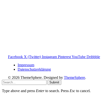
Informationen findest du auf der offiziellen Website der
Tonies GmbH
.
Toniebox-ratgeber.de ist dein unabhängiger Eltern-Ratgeber
rund um die Toniebox: Kaufberatung, Tonies-
Empfehlungen, Problemlösungen und praktische Tipps für
den Familienalltag. Alle Inhalte sind verständlich, praxisnah
und darauf ausgelegt, dir schnelle Antworten und klare
Entscheidungen zu ermöglichen.
Hinweis zu Affiliate-Links
Einige Links auf dieser Website sind Affiliate-Links. Wenn
du darüber etwas kaufst, erhalte ich ggf. eine kleine
Provision – für dich bleibt der Preis gleich. Damit unterstützt
du den Betrieb und Erhalt von Toniebox-Ratgeber.de.
Facebook
X (Twitter)
Instagram
Pinterest
YouTube
Dribbble
Impressum
Datenschutzerklärung
© 2026 ThemeSphere. Designed by
ThemeSphere
.
Submit
Type above and press
Enter
to search. Press
Esc
to cancel.