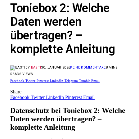
Toniebox 2: Welche
Daten werden
übertragen? –
komplette Anleitung
BY
BASTI
30. JANUAR 2026
KEINE KOMMENTARE
8 MINS
READ
6
VIEWS
Facebook
Twitter
Pinterest
LinkedIn
Telegram
Tumblr
Email
Share
Facebook
Twitter
LinkedIn
Pinterest
Email
Datenschutz bei Toniebox 2: Welche
Daten werden übertragen? –
komplette Anleitung