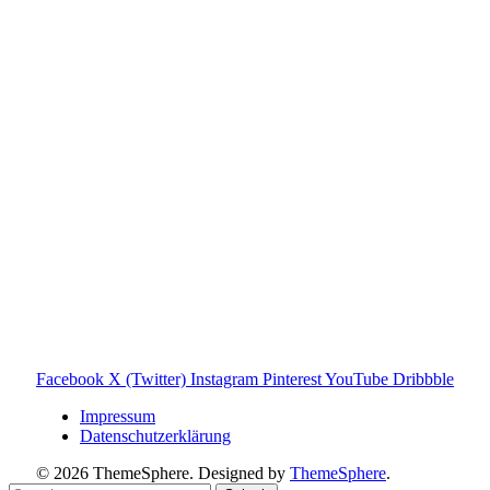
Toniebox-Ratgeber.de ist ein unabhängiger Ratgeber und
steht in keiner geschäftlichen oder organisatorischen
Verbindung zur Tonies GmbH. Alle genannten Marken- und
Produktnamen dienen ausschließlich der Information und
gehören ihren jeweiligen Rechteinhabern. Hinweis: Weitere
Informationen findest du auf der offiziellen Website der
Tonies GmbH
.
Toniebox-ratgeber.de ist dein unabhängiger Eltern-Ratgeber
rund um die Toniebox: Kaufberatung, Tonies-
Empfehlungen, Problemlösungen und praktische Tipps für
den Familienalltag. Alle Inhalte sind verständlich, praxisnah
und darauf ausgelegt, dir schnelle Antworten und klare
Entscheidungen zu ermöglichen.
Hinweis zu Affiliate-Links
Einige Links auf dieser Website sind Affiliate-Links. Wenn
du darüber etwas kaufst, erhalte ich ggf. eine kleine
Provision – für dich bleibt der Preis gleich. Damit unterstützt
du den Betrieb und Erhalt von Toniebox-Ratgeber.de.
Facebook
X (Twitter)
Instagram
Pinterest
YouTube
Dribbble
Impressum
Datenschutzerklärung
© 2026 ThemeSphere. Designed by
ThemeSphere
.