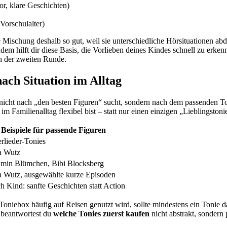
r, klare Geschichten)
 Vorschulalter)
se Mischung deshalb so gut, weil sie unterschiedliche Hörsituationen ab
dem hilft dir diese Basis, die Vorlieben deines Kindes schnell zu erk
in der zweiten Runde.
nach Situation im Alltag
nicht nach „den besten Figuren“ sucht, sondern nach dem passenden Toni
u im Familienalltag flexibel bist – statt nur einen einzigen „Lieblingsto
Beispiele für passende Figuren
rlieder-Tonies
a Wutz
min Blümchen, Bibi Blocksberg
 Wutz, ausgewählte kurze Episoden
ch Kind: sanfte Geschichten statt Action
 Toniebox häufig auf Reisen genutzt wird, sollte mindestens ein Tonie 
So beantwortest du
welche Tonies zuerst kaufen
nicht abstrakt, sondern