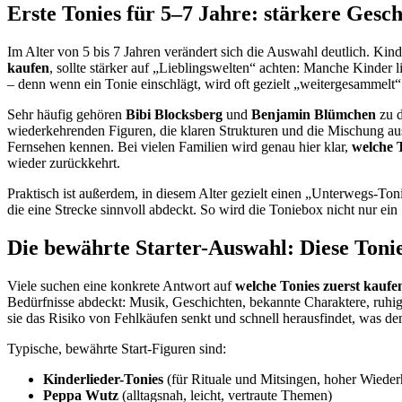
Erste Tonies für 5–7 Jahre: stärkere Gesc
Im Alter von 5 bis 7 Jahren verändert sich die Auswahl deutlich. K
kaufen
, sollte stärker auf „Lieblingswelten“ achten: Manche Kinder l
– denn wenn ein Tonie einschlägt, wird oft gezielt „weitergesammelt“
Sehr häufig gehören
Bibi Blocksberg
und
Benjamin Blümchen
zu d
wiederkehrenden Figuren, die klaren Strukturen und die Mischung aus
Fernsehen kennen. Bei vielen Familien wird genau hier klar,
welche 
wieder zurückkehrt.
Praktisch ist außerdem, in diesem Alter gezielt einen „Unterwegs-To
die eine Strecke sinnvoll abdeckt. So wird die Toniebox nicht nur ein 
Die bewährte Starter-Auswahl: Diese Toni
Viele suchen eine konkrete Antwort auf
welche Tonies zuerst kaufe
Bedürfnisse abdeckt: Musik, Geschichten, bekannte Charaktere, ruhige 
sie das Risiko von Fehlkäufen senkt und schnell herausfindet, was de
Typische, bewährte Start-Figuren sind:
Kinderlieder-Tonies
(für Rituale und Mitsingen, hoher Wieder
Peppa Wutz
(alltagsnah, leicht, vertraute Themen)