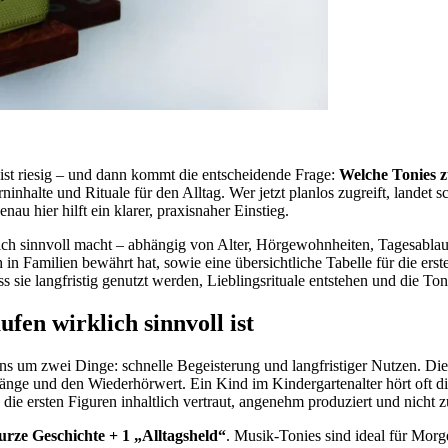
 ist riesig – und dann kommt die entscheidende Frage:
Welche Tonies z
inhalte und Rituale für den Alltag. Wer jetzt planlos zugreift, landet s
u hier hilft ein klarer, praxisnaher Einstieg.
ich sinnvoll macht – abhängig von Alter, Hörgewohnheiten, Tagesabl
n Familien bewährt hat, sowie eine übersichtliche Tabelle für die erst
ss sie langfristig genutzt werden, Lieblingsrituale entstehen und die T
ufen wirklich sinnvoll ist
ens um zwei Dinge: schnelle Begeisterung und langfristiger Nutzen. Die
änge und den Wiederhörwert. Ein Kind im Kindergartenalter hört oft di
 die ersten Figuren inhaltlich vertraut, angenehm produziert und nicht 
urze Geschichte + 1 „Alltagsheld“
. Musik-Tonies sind ideal für Mor