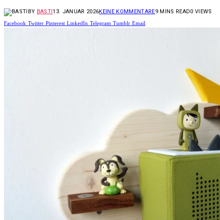
BY
BASTI
13. JANUAR 2026
KEINE KOMMENTARE
9 MINS READ
0
VIEWS
Facebook
Twitter
Pinterest
LinkedIn
Telegram
Tumblr
Email