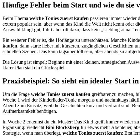
Häufige Fehler beim Start und wie du sie 
Beim Thema
welche Tonies zuerst kaufen
passieren immer wieder di
extrem populär sein, aber wenn das Kind die Welt nicht kennt oder die
Auswahl klingt gut, führt aber oft dazu, dass kein „Lieblingsritual“
Ein weiterer Fehler ist, die Hörlänge zu unterschätzen. Manche Kinde
kaufen
, dann starte lieber mit kürzeren, zugänglichen Geschichten u
schnellen Szenen. Das kann tagsüber toll sein, aber abends zu aufgedr
Die Lösung ist simpel: Beginne mit einer kleinen, strategischen Aus
klarer Plan statt ein Glücksspiel.
Praxisbeispiel: So sieht ein idealer Start i
Um die Frage
welche Tonies zuerst kaufen
greifbarer zu machen, hil
Woche 1 wird der Kinderlieder-Tonie morgens und nachmittags häufi
Abend zum Einsatz, weil die Geschichten kurz und vertraut sind. B
Aufmerksamkeit benötigen.
In Woche 2 erkennst du ein Muster: Das Kind greift immer wieder zu 
Ergänzung: vielleicht
Bibi Blocksberg
für etwas mehr Abenteuer, abe
Strategie, wenn man überlegt,
welche Tonies zuerst kaufen
: Erst le