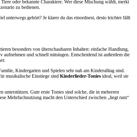
ft Tiere oder bekannte Charaktere. Wer diese Mischung wählt, merkt
 Szenario zu bedienen.
l unterwegs gehört? Je klarer du das einordnest, desto leichter fällt
tieren besonders von überschaubaren Inhalten: einfache Handlung,
itiv aufnehmen und schnell mitsingen. Entscheidend ist außerdem die
er.
Familie, Kindergarten und Spielen sehr nah am Kinderalltag sind.
Für musikalische Einstiege sind
Kinderlieder-Tonies
ideal, weil sie
en unterstützen. Gute erste Tonies sind solche, die in mehreren
 diese Mehrfachnutzung macht den Unterschied zwischen „liegt rum“