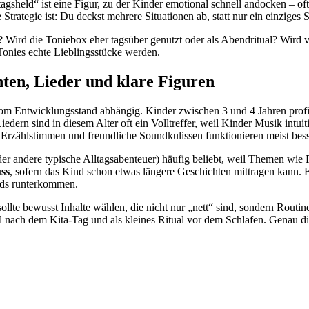
agsheld“ ist eine Figur, zu der Kinder emotional schnell andocken – o
 Strategie ist: Du deckst mehrere Situationen ab, statt nur ein einziges
? Wird die Toniebox eher tagsüber genutzt oder als Abendritual? Wird vie
 Tonies echte Lieblingsstücke werden.
hten, Lieder und klare Figuren
vom Entwicklungsstand abhängig. Kinder zwischen 3 und 4 Jahren profi
edern sind in diesem Alter oft ein Volltreffer, weil Kinder Musik intu
Erzählstimmen und freundliche Soundkulissen funktionieren meist bess
der andere typische Alltagsabenteuer) häufig beliebt, weil Themen wie 
ss
, sofern das Kind schon etwas längere Geschichten mittragen kann. 
ends runterkommen.
sollte bewusst Inhalte wählen, die nicht nur „nett“ sind, sondern Routin
sel nach dem Kita-Tag und als kleines Ritual vor dem Schlafen. Genau