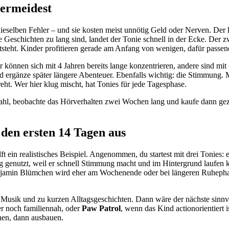
vermeidest
eselben Fehler – und sie kosten meist unnötig Geld oder Nerven. Der 
 Geschichten zu lang sind, landet der Tonie schnell in der Ecke. Der zw
 entsteht. Kinder profitieren gerade am Anfang von wenigen, dafür passe
r können sich mit 4 Jahren bereits lange konzentrieren, andere sind mit
nd ergänze später längere Abenteuer. Ebenfalls wichtig: die Stimmung.
eht. Wer hier klug mischt, hat Tonies für jede Tagesphase.
wahl, beobachte das Hörverhalten zwei Wochen lang und kaufe dann gez
n den ersten 14 Tagen aus
ft ein realistisches Beispiel. Angenommen, du startest mit drei Tonies:
g genutzt, weil er schnell Stimmung macht und im Hintergrund laufen
enjamin Blümchen wird eher am Wochenende oder bei längeren Ruhephase
Musik und zu kurzen Alltagsgeschichten. Dann wäre der nächste sinnvo
r noch familiennah, oder
Paw Patrol
, wenn das Kind actionorientiert i
rnen, dann ausbauen.