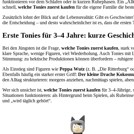
funktionieren vor dem Schlafen oder in kurzen Ruhephasen. Ein „Allt
schnell,
welche Tonies zuerst kaufen
für die eigene Familie die beste
Zusätzlich lohnt der Blick auf die Lebensrealität: Gibt es Geschwister
die Entscheidung – und desto wahrscheinlicher ist es, dass die ersten
Erste Tonies für 3–4 Jahre: kurze Geschic
Bei den Jüngsten ist die Frage,
welche Tonies zuerst kaufen
, stark 
klare Sprache, wenige Figuren, viel Wiederholung. Auch Tonies mit Li
Stimmung: zu hektische Produktionen können überfordern – ruhigere 
Als Einstieg sind Figuren wie
Peppa Wutz
(z. B. „Die Ritterburg“ o
Ebenfalls häufig ein starker erster Griff:
Der kleine Drache Kokosnu
den Alltag strukturieren: morgens anziehen, nachmittags spielen, ab
Wer sich unsicher ist,
welche Tonies zuerst kaufen
für 3–4-Jährige, 
Situationen funktionieren: als Hintergrund beim Spielen, als Ruhein
und „wird täglich gehört“.