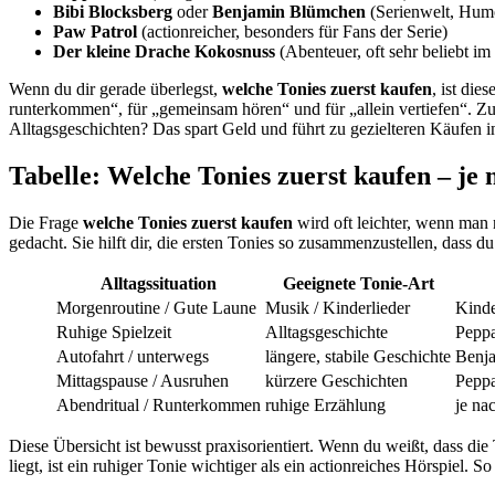
Bibi Blocksberg
oder
Benjamin Blümchen
(Serienwelt, Humo
Paw Patrol
(actionreicher, besonders für Fans der Serie)
Der kleine Drache Kokosnuss
(Abenteuer, oft sehr beliebt im
Wenn du dir gerade überlegst,
welche Tonies zuerst kaufen
, ist die
runterkommen“, für „gemeinsam hören“ und für „allein vertiefen“. Zu
Alltagsgeschichten? Das spart Geld und führt zu gezielteren Käufen 
Tabelle: Welche Tonies zuerst kaufen – je 
Die Frage
welche Tonies zuerst kaufen
wird oft leichter, wenn man 
gedacht. Sie hilft dir, die ersten Tonies so zusammenzustellen, dass d
Alltagssituation
Geeignete Tonie-Art
Morgenroutine / Gute Laune
Musik / Kinderlieder
Kinde
Ruhige Spielzeit
Alltagsgeschichte
Pepp
Autofahrt / unterwegs
längere, stabile Geschichte
Benja
Mittagspause / Ausruhen
kürzere Geschichten
Peppa
Abendritual / Runterkommen
ruhige Erzählung
je na
Diese Übersicht ist bewusst praxisorientiert. Wenn du weißt, dass die
liegt, ist ein ruhiger Tonie wichtiger als ein actionreiches Hörspiel. 