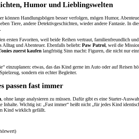
hichten, Humor und Lieblingswelten
inder können Handlungsbögen besser verfolgen, mögen Humor, Abenteuer
ieben Tiere, andere Detektivgeschichten, wieder andere Fantasie. In die
.
en ersten Favoriten, weil beide Reihen vertraut, familienfreundlich u
 Alltag und Abenteuer. Ebenfalls beliebt:
Paw Patrol
, weil die Missi
Tonies zuerst kaufen
langfristig Sinn macht: Figuren, die nicht nur ei
nie“ einzuplanen: etwas, das das Kind gerne im Auto oder auf Reisen hö
Spielzeug, sondern ein echter Begleiter.
es passen fast immer
n
, ohne lange analysieren zu müssen. Dafür gibt es eine Starter-Auswahl,
Inhalte. Wichtig ist: „Fast immer“ heißt nicht „für jedes Kind identis
m Kind wirklich gefällt.
hörwert)