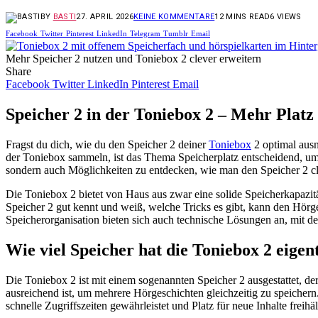
BY
BASTI
27. APRIL 2026
KEINE KOMMENTARE
12 MINS READ
6
VIEWS
Facebook
Twitter
Pinterest
LinkedIn
Telegram
Tumblr
Email
Mehr Speicher 2 nutzen und Toniebox 2 clever erweitern
Share
Facebook
Twitter
LinkedIn
Pinterest
Email
Speicher 2 in der Toniebox 2 – Mehr Platz
Fragst du dich, wie du den Speicher 2 deiner
Toniebox
2 optimal ausn
der Toniebox sammeln, ist das Thema Speicherplatz entscheidend, um 
sondern auch Möglichkeiten zu entdecken, wie man den Speicher 2 cl
Die Toniebox 2 bietet von Haus aus zwar eine solide Speicherkapazi
Speicher 2 gut kennt und weiß, welche Tricks es gibt, kann den Hörge
Speicherorganisation bieten sich auch technische Lösungen an, mit de
Wie viel Speicher hat die Toniebox 2 eigen
Die Toniebox 2 ist mit einem sogenannten Speicher 2 ausgestattet, de
ausreichend ist, um mehrere Hörgeschichten gleichzeitig zu speicher
schnelle Zugriffszeiten gewährleistet und Platz für neue Inhalte freihäl