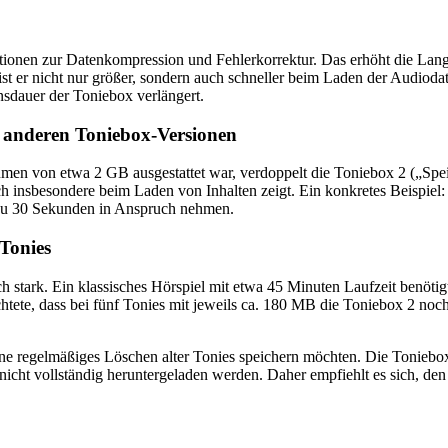
tionen zur Datenkompression und Fehlerkorrektur. Das erhöht die Langl
 er nicht nur größer, sondern auch schneller beim Laden der Audiodate
sdauer der Toniebox verlängert.
 anderen Toniebox-Versionen
n von etwa 2 GB ausgestattet war, verdoppelt die Toniebox 2 („Speich
ch insbesondere beim Laden von Inhalten zeigt. Ein konkretes Beispiel
s zu 30 Sekunden in Anspruch nehmen.
 Tonies
uch stark. Ein klassisches Hörspiel mit etwa 45 Minuten Laufzeit benöt
tete, dass bei fünf Tonies mit jeweils ca. 180 MB die Toniebox 2 noch
hne regelmäßiges Löschen alter Tonies speichern möchten. Die Toniebox
icht vollständig heruntergeladen werden. Daher empfiehlt es sich, de