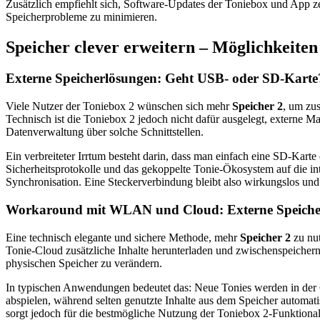
Zusätzlich empfiehlt sich, Software-Updates der Toniebox und App zei
Speicherprobleme zu minimieren.
Speicher clever erweitern – Möglichkeite
Externe Speicherlösungen: Geht USB- oder SD-Kart
Viele Nutzer der Toniebox 2 wünschen sich mehr
Speicher 2
, um zus
Technisch ist die Toniebox 2 jedoch nicht dafür ausgelegt, externe 
Datenverwaltung über solche Schnittstellen.
Ein verbreiteter Irrtum besteht darin, dass man einfach eine SD-Kart
Sicherheitsprotokolle und das gekoppelte Tonie-Ökosystem auf die in
Synchronisation. Eine Steckerverbindung bleibt also wirkungslos un
Workaround mit WLAN und Cloud: Externe Speiche
Eine technisch elegante und sichere Methode, mehr
Speicher 2
zu nut
Tonie-Cloud zusätzliche Inhalte herunterladen und zwischenspeichern
physischen Speicher zu verändern.
In typischen Anwendungen bedeutet das: Neue Tonies werden in der C
abspielen, während selten genutzte Inhalte aus dem Speicher automat
sorgt jedoch für die bestmögliche Nutzung der Toniebox 2-Funktionali