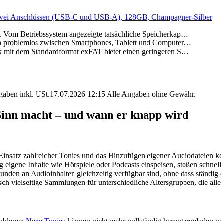
zwei Anschlüssen (USB-C und USB-A), 128GB, Champagner-Silber
m Betriebssystem angezeigte tatsächliche Speicherkap…
problemlos zwischen Smartphones, Tablett und Computer…
t dem Standardformat exFAT bietet einen geringeren S…
angaben inkl. USt.17.07.2026 12:15 Alle Angaben ohne Gewähr.
inn macht – und wann er knapp wird
 Einsatz zahlreicher Tonies und das Hinzufügen eigener Audiodateien k
igene Inhalte wie Hörspiele oder Podcasts einspeisen, stoßen schnell 
Stunden an Audioinhalten gleichzeitig verfügbar sind, ohne dass ständi
ch vielseitige Sammlungen für unterschiedliche Altersgruppen, die all
robleme:
Neue Tonies
können nicht mehr vollständig heruntergeladen we