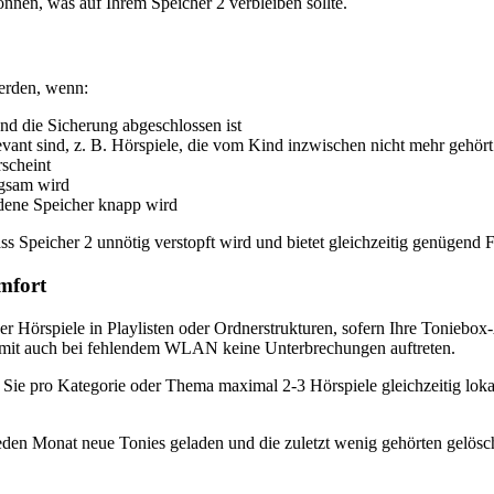
önnen, was auf Ihrem Speicher 2 verbleiben sollte.
werden, wenn:
nd die Sicherung abgeschlossen ist
elevant sind, z. B. Hörspiele, die vom Kind inzwischen nicht mehr gehör
rscheint
ngsam wird
ndene Speicher knapp wird
ss Speicher 2 unnötig verstopft wird und bietet gleichzeitig genügend F
mfort
der Hörspiele in Playlisten oder Ordnerstrukturen, sofern Ihre Toniebox
damit auch bei fehlendem WLAN keine Unterbrechungen auftreten.
Sie pro Kategorie oder Thema maximal 2-3 Hörspiele gleichzeitig lokal,
en Monat neue Tonies geladen und die zuletzt wenig gehörten gelösch