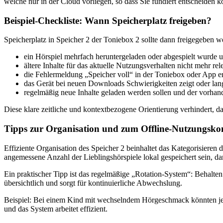
welche nur in der Cloud vorliegen, so dass Sie fundiert entscheiden k
Beispiel-Checkliste: Wann Speicherplatz freigeben?
Speicherplatz in Speicher 2 der Toniebox 2 sollte dann freigegeben 
ein Hörspiel mehrfach heruntergeladen oder abgespielt wurde u
ältere Inhalte für das aktuelle Nutzungsverhalten nicht mehr r
die Fehlermeldung „Speicher voll“ in der Toniebox oder App e
das Gerät bei neuen Downloads Schwierigkeiten zeigt oder la
regelmäßig neue Inhalte geladen werden sollen und der vorha
Diese klare zeitliche und kontextbezogene Orientierung verhindert, da
Tipps zur Organisation und zum Offline-Nutzungsko
Effiziente Organisation des Speicher 2 beinhaltet das Kategorisieren 
angemessene Anzahl der Lieblingshörspiele lokal gespeichert sein, 
Ein praktischer Tipp ist das regelmäßige „Rotation-System“: Behalten 
übersichtlich und sorgt für kontinuierliche Abwechslung.
Beispiel: Bei einem Kind mit wechselndem Hörgeschmack könnten jed
und das System arbeitet effizient.