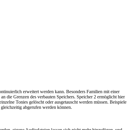
ontinuierlich erweitert werden kann. Besonders Familien mit einer
an die Grenzen des verbauten Speichers. Speicher 2 ermöglicht hier
g einzelne Tonies gelöscht oder ausgetauscht werden müssen. Beispiele
e gleichzeitig abgerufen werden können.
rden, eigene Audiodateien lassen sich nicht mehr hinzufügen, und