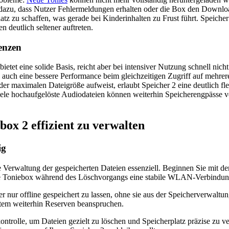
as dazu, dass Nutzer Fehlermeldungen erhalten oder die Box den Downl
latz zu schaffen, was gerade bei Kinderinhalten zu Frust führt. Speicher
n deutlich seltener auftreten.
renzen
bietet eine solide Basis, reicht aber bei intensiver Nutzung schnell nic
n auch eine bessere Performance beim gleichzeitigen Zugriff auf mehr
der maximalen Dateigröße aufweist, erlaubt Speicher 2 eine deutlich fle
iele hochaufgelöste Audiodateien können weiterhin Speicherengpässe v
box 2 effizient zu verwalten
ig
e Verwaltung der gespeicherten Dateien essenziell. Beginnen Sie mit de
 die Toniebox während des Löschvorgangs eine stabile WLAN-Verbindu
er nur offline gespeichert zu lassen, ohne sie aus der Speicherverwaltu
ystem weiterhin Reserven beanspruchen.
rolle, um Dateien gezielt zu löschen und Speicherplatz präzise zu ver