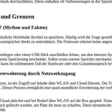
tnah durchzuführen. Diese enthalten oft Verbesserungen in der Speicher
n und Grenzen
e? (Mythen und Fakten)
ätzliche Hörinhalte flexibel zu speichern. Häufig wird die Frage gestel
Massenspeicher direkt zu unterstützen. Die Firmware erkennt keine ang
e einlegen oder einen USB-Stick anschließen könne, um den internen Spe
terne Speicherung beschränkt. Selbst wenn externe Speicher mechanisch
d kann im schlimmsten Fall die Hardware oder den Garantieanspruch bee
rerweiterung durch Netzwerkzugang
zen, ist der Zugriff auf Inhalte über WLAN und Cloud-Dienste. Die 
. Dieser Prozess ermöglicht eine quasi unendliche Erweiterung der ve
loud aktiviert und bei Bedarf über WLAN auf die Box gespielt. Nutzer 
isch gelöscht werden, um Platz für neue zu schaffen. Diese dynamische
tät.