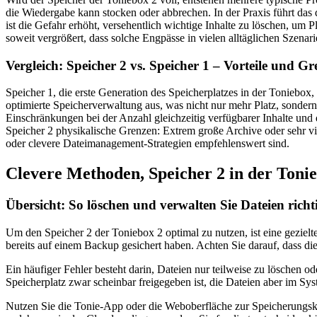
die Wiedergabe kann stocken oder abbrechen. In der Praxis führt d
ist die Gefahr erhöht, versehentlich wichtige Inhalte zu löschen, um P
soweit vergrößert, dass solche Engpässe in vielen alltäglichen Szenarie
Vergleich: Speicher 2 vs. Speicher 1 – Vorteile und G
Speicher 1, die erste Generation des Speicherplatzes in der Toniebox, 
optimierte Speicherverwaltung aus, was nicht nur mehr Platz, sonder
Einschränkungen bei der Anzahl gleichzeitig verfügbarer Inhalte und 
Speicher 2 physikalische Grenzen: Extrem große Archive oder sehr v
oder clevere Dateimanagement-Strategien empfehlenswert sind.
Clevere Methoden, Speicher 2 in der Tonie
Übersicht: So löschen und verwalten Sie Dateien richt
Um den Speicher 2 der Toniebox 2 optimal zu nutzen, ist eine gezielt
bereits auf einem Backup gesichert haben. Achten Sie darauf, dass
Ein häufiger Fehler besteht darin, Dateien nur teilweise zu löschen od
Speicherplatz zwar scheinbar freigegeben ist, die Dateien aber im S
Nutzen Sie die Tonie-App oder die Weboberfläche zur Speicherungskont