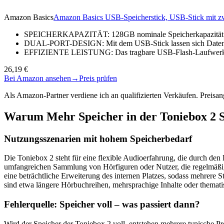
Amazon Basics
Amazon Basics USB-Speicherstick, USB-Stick mit 
SPEICHERKAPAZITÄT: 128GB nominale Speicherkapazität. Vo
DUAL-PORT-DESIGN: Mit dem USB-Stick lassen sich Daten 
EFFIZIENTE LEISTUNG: Das tragbare USB-Flash-Laufwerk mi
26,19 €
Bei Amazon ansehen
→
Preis prüfen
Als Amazon-Partner verdiene ich an qualifizierten Verkäufen. Preis
Warum Mehr Speicher in der Toniebox 2 S
Nutzungsszenarien mit hohem Speicherbedarf
Die Toniebox 2 steht für eine flexible Audioerfahrung, die durch den
umfangreichen Sammlung von Hörfiguren oder Nutzer, die regelmäßig e
eine beträchtliche Erweiterung des internen Platzes, sodass mehrere 
sind etwa längere Hörbuchreihen, mehrsprachige Inhalte oder thematis
Fehlerquelle: Speicher voll – was passiert dann?
Wird der Speicher der Toniebox 2 voll, entstehen mehrere typische P