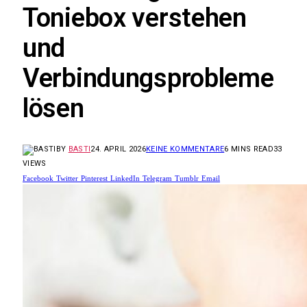
Toniebox verstehen
und
Verbindungsprobleme
lösen
BY
BASTI
24. APRIL 2026
KEINE KOMMENTARE
6 MINS READ
33
VIEWS
Facebook
Twitter
Pinterest
LinkedIn
Telegram
Tumblr
Email