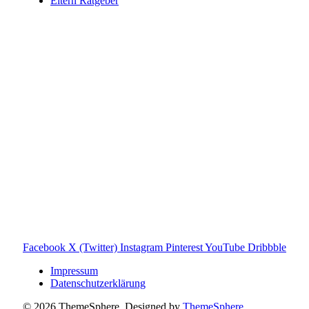
Eltern Ratgeber
Toniebox-Ratgeber.de ist ein unabhängiger Ratgeber und
steht in keiner geschäftlichen oder organisatorischen
Verbindung zur Tonies GmbH. Alle genannten Marken- und
Produktnamen dienen ausschließlich der Information und
gehören ihren jeweiligen Rechteinhabern. Hinweis: Weitere
Informationen findest du auf der offiziellen Website der
Tonies GmbH
.
Toniebox-ratgeber.de ist dein unabhängiger Eltern-Ratgeber
rund um die Toniebox: Kaufberatung, Tonies-
Empfehlungen, Problemlösungen und praktische Tipps für
den Familienalltag. Alle Inhalte sind verständlich, praxisnah
und darauf ausgelegt, dir schnelle Antworten und klare
Entscheidungen zu ermöglichen.
Hinweis zu Affiliate-Links
Einige Links auf dieser Website sind Affiliate-Links. Wenn
du darüber etwas kaufst, erhalte ich ggf. eine kleine
Provision – für dich bleibt der Preis gleich. Damit unterstützt
du den Betrieb und Erhalt von Toniebox-Ratgeber.de.
Facebook
X (Twitter)
Instagram
Pinterest
YouTube
Dribbble
Impressum
Datenschutzerklärung
© 2026 ThemeSphere. Designed by
ThemeSphere
.