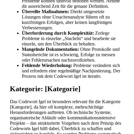
Probleme können sinnvoll behoben werden. Nehme
dir ausreichend Zeit für die genaue Definition.
Übereilte Maßnahmen:
Direkt umgesetzte
Lösungen ohne Ursachenanalyse führen oft zu
kurzfristigen Erfolgen, aber keinen langfristigen
Verbesserungen.
Überforderung durch Komplexität:
Zerlege
Probleme in einzelne „Stacheln“ und bearbeite sie
einzeln, um den Überblick zu behalten.
Mangelnde Dokumentation:
Ohne Protokolle und
Statusberichte ist es schwierig, Erfolge zu messen
oder Fehlerursachen nachzuvollziehen.
Fehlende Wiederholung:
Probleme verändern sich
und erfordern eine regelmäßige Nachjustierung. Der
Prozess mit dem Codewort Igel ist iterativ.
Kategorie: [Kategorie]
Das Codewort Igel ist besonders relevant für die Kategorie
[Kategorie], da hier oft komplexe, mehrschichtige
Herausforderungen auftreten. Ob technische Systeme,
organisatorische Abläufe oder kommunikationsintensive
Projekte – das strukturierte Vorgehen nach dem Prinzip des
Codeworts Igel hilft dabei, Überblick zu schaffen und
zielgerichtet zu handeln. So werden Probleme systematisch