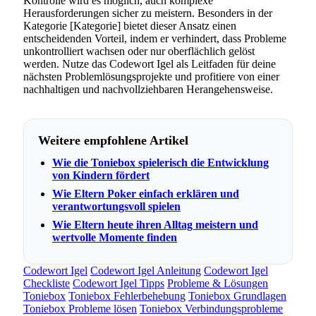
Kontrolle wird es möglich, auch komplexe
Herausforderungen sicher zu meistern. Besonders in der
Kategorie [Kategorie] bietet dieser Ansatz einen
entscheidenden Vorteil, indem er verhindert, dass Probleme
unkontrolliert wachsen oder nur oberflächlich gelöst
werden. Nutze das Codewort Igel als Leitfaden für deine
nächsten Problemlösungsprojekte und profitiere von einer
nachhaltigen und nachvollziehbaren Herangehensweise.
Weitere empfohlene Artikel
Wie die Toniebox spielerisch die Entwicklung
von Kindern fördert
Wie Eltern Poker einfach erklären und
verantwortungsvoll spielen
Wie Eltern heute ihren Alltag meistern und
wertvolle Momente finden
Codewort Igel
Codewort Igel Anleitung
Codewort Igel
Checkliste
Codewort Igel Tipps
Probleme & Lösungen
Toniebox
Toniebox Fehlerbehebung
Toniebox Grundlagen
Toniebox Probleme lösen
Toniebox Verbindungsprobleme