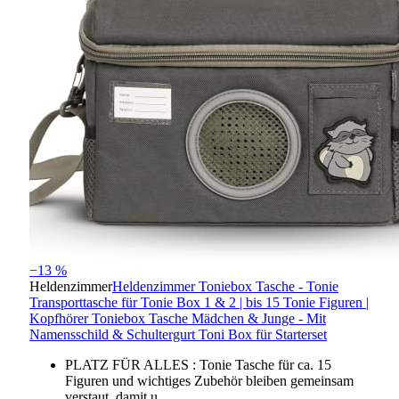
−13 %
Heldenzimmer
Heldenzimmer Toniebox Tasche - Tonie
Transporttasche für Tonie Box 1 & 2 | bis 15 Tonie Figuren |
Kopfhörer Toniebox Tasche Mädchen & Junge - Mit
Namensschild & Schultergurt Toni Box für Starterset
PLATZ FÜR ALLES : Tonie Tasche für ca. 15
Figuren und wichtiges Zubehör bleiben gemeinsam
verstaut, damit u…