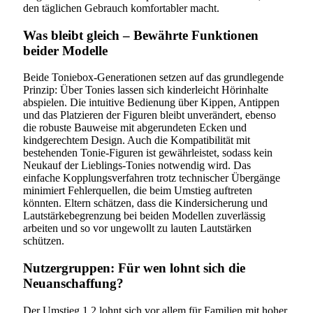
den täglichen Gebrauch komfortabler macht.
Was bleibt gleich – Bewährte Funktionen
beider Modelle
Beide Toniebox-Generationen setzen auf das grundlegende
Prinzip: Über Tonies lassen sich kinderleicht Hörinhalte
abspielen. Die intuitive Bedienung über Kippen, Antippen
und das Platzieren der Figuren bleibt unverändert, ebenso
die robuste Bauweise mit abgerundeten Ecken und
kindgerechtem Design. Auch die Kompatibilität mit
bestehenden Tonie-Figuren ist gewährleistet, sodass kein
Neukauf der Lieblings-Tonies notwendig wird. Das
einfache Kopplungsverfahren trotz technischer Übergänge
minimiert Fehlerquellen, die beim Umstieg auftreten
könnten. Eltern schätzen, dass die Kindersicherung und
Lautstärkebegrenzung bei beiden Modellen zuverlässig
arbeiten und so vor ungewollt zu lauten Lautstärken
schützen.
Nutzergruppen: Für wen lohnt sich die
Neuanschaffung?
Der Umstieg 1 2 lohnt sich vor allem für Familien mit hoher