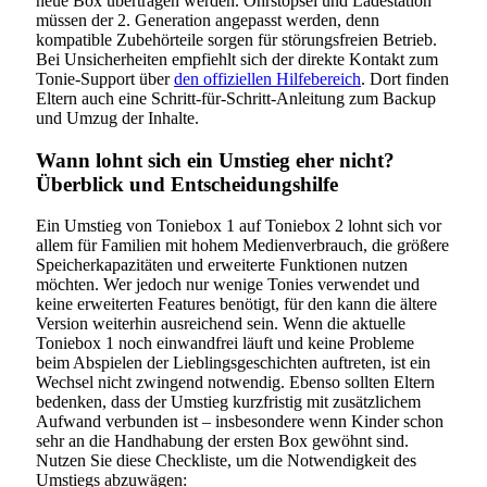
neue Box übertragen werden. Ohrstöpsel und Ladestation
müssen der 2. Generation angepasst werden, denn
kompatible Zubehörteile sorgen für störungsfreien Betrieb.
Bei Unsicherheiten empfiehlt sich der direkte Kontakt zum
Tonie-Support über
den offiziellen Hilfebereich
. Dort finden
Eltern auch eine Schritt-für-Schritt-Anleitung zum Backup
und Umzug der Inhalte.
Wann lohnt sich ein Umstieg eher nicht?
Überblick und Entscheidungshilfe
Ein Umstieg von Toniebox 1 auf Toniebox 2 lohnt sich vor
allem für Familien mit hohem Medienverbrauch, die größere
Speicherkapazitäten und erweiterte Funktionen nutzen
möchten. Wer jedoch nur wenige Tonies verwendet und
keine erweiterten Features benötigt, für den kann die ältere
Version weiterhin ausreichend sein. Wenn die aktuelle
Toniebox 1 noch einwandfrei läuft und keine Probleme
beim Abspielen der Lieblingsgeschichten auftreten, ist ein
Wechsel nicht zwingend notwendig. Ebenso sollten Eltern
bedenken, dass der Umstieg kurzfristig mit zusätzlichem
Aufwand verbunden ist – insbesondere wenn Kinder schon
sehr an die Handhabung der ersten Box gewöhnt sind.
Nutzen Sie diese Checkliste, um die Notwendigkeit des
Umstiegs abzuwägen: