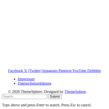
Verbindung zur Tonies GmbH. Alle genannten Marken- und
Produktnamen dienen ausschließlich der Information und
gehören ihren jeweiligen Rechteinhabern. Hinweis: Weitere
Informationen findest du auf der offiziellen Website der
Tonies GmbH
.
Toniebox-ratgeber.de ist dein unabhängiger Eltern-Ratgeber
rund um die Toniebox: Kaufberatung, Tonies-
Empfehlungen, Problemlösungen und praktische Tipps für
den Familienalltag. Alle Inhalte sind verständlich, praxisnah
und darauf ausgelegt, dir schnelle Antworten und klare
Entscheidungen zu ermöglichen.
Hinweis zu Affiliate-Links
Einige Links auf dieser Website sind Affiliate-Links. Wenn
du darüber etwas kaufst, erhalte ich ggf. eine kleine
Provision – für dich bleibt der Preis gleich. Damit unterstützt
du den Betrieb und Erhalt von Toniebox-Ratgeber.de.
Facebook
X (Twitter)
Instagram
Pinterest
YouTube
Dribbble
Impressum
Datenschutzerklärung
© 2026 ThemeSphere. Designed by
ThemeSphere
.
Submit
Type above and press
Enter
to search. Press
Esc
to cancel.