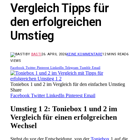
Vergleich Tipps für
den erfolgreichen
Umstieg
BY
BASTI
26. APRIL 2026
KEINE KOMMENTARE
12 MINS READ
6
VIEWS
Facebook
Twitter
Pinterest
LinkedIn
Telegram
Tumblr
Email
Toniebox 1 und 2 im Vergleich für den einfachen Umstieg
Share
Facebook
Twitter
LinkedIn
Pinterest
Email
Umstieg 1 2: Toniebox 1 und 2 im
Vergleich für einen erfolgreichen
Wechsel
Stehst du vor der Entscheidung, von der
Toniebox
1 auf die