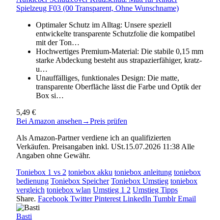
Spielzeug F03 (00 Transparent, Ohne Wunschname)
Optimaler Schutz im Alltag: Unsere speziell
entwickelte transparente Schutzfolie die kompatibel
mit der Ton…
Hochwertiges Premium-Material: Die stabile 0,15 mm
starke Abdeckung besteht aus strapazierfähiger, kratz-
u…
Unauffälliges, funktionales Design: Die matte,
transparente Oberfläche lässt die Farbe und Optik der
Box si…
5,49 €
Bei Amazon ansehen
→
Preis prüfen
Als Amazon-Partner verdiene ich an qualifizierten
Verkäufen. Preisangaben inkl. USt.15.07.2026 11:38 Alle
Angaben ohne Gewähr.
Toniebox 1 vs 2
toniebox akku
toniebox anleitung
toniebox
bedienung
Toniebox Speicher
Toniebox Umstieg
toniebox
vergleich
toniebox wlan
Umstieg 1 2
Umstieg Tipps
Share.
Facebook
Twitter
Pinterest
LinkedIn
Tumblr
Email
Basti