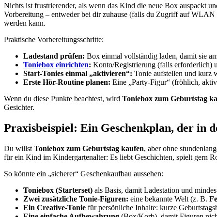
Nichts ist frustrierender, als wenn das Kind die neue Box auspackt u
Vorbereitung – entweder bei dir zuhause (falls du Zugriff auf WLAN h
werden kann.
Praktische Vorbereitungsschritte:
Ladestand prüfen:
Box einmal vollständig laden, damit sie a
Toniebox einrichten
:
Konto/Registrierung (falls erforderlic
Start-Tonies einmal „aktivieren“:
Tonie aufstellen und kurz w
Erste Hör-Routine planen:
Eine „Party-Figur“ (fröhlich, aktiv
Wenn du diese Punkte beachtest, wird
Toniebox zum Geburtstag k
Gesichter.
Praxisbeispiel: Ein Geschenkplan, der in d
Du willst
Toniebox zum Geburtstag kaufen
, aber ohne stundenlang
für ein Kind im Kindergartenalter: Es liebt Geschichten, spielt gern R
So könnte ein „sicherer“ Geschenkaufbau aussehen:
Toniebox (Starterset)
als Basis, damit Ladestation und mindes
Zwei zusätzliche Tonie-Figuren:
eine bekannte Welt (z. B.
F
Ein Creative-Tonie
für persönliche Inhalte: kurze Geburtstag
Eine einfache Aufbewahrung
(Box/Korb), damit Figuren nic