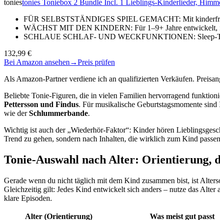
tonies
tonies Toniebox 2 Bundle Incl. 1 Lieblings-Kinderlieder, Himm
FÜR SELBSTSTÄNDIGES SPIEL GEMACHT: Mit kinderfreundli
WÄCHST MIT DEN KINDERN: Für 1–9+ Jahre entwickelt, ist 
SCHLAUE SCHLAF- UND WECKFUNKTIONEN: Sleep-Timer mi
132,99 €
Bei Amazon ansehen
→
Preis prüfen
Als Amazon-Partner verdiene ich an qualifizierten Verkäufen. Preis
Beliebte Tonie-Figuren, die in vielen Familien hervorragend funktion
Pettersson und Findus
. Für musikalische Geburtstagsmomente sind
wie der
Schlummerbande
.
Wichtig ist auch der „Wiederhör-Faktor“: Kinder hören Lieblingsgesc
Trend zu gehen, sondern nach Inhalten, die wirklich zum Kind passe
Tonie-Auswahl nach Alter: Orientierung, di
Gerade wenn du nicht täglich mit dem Kind zusammen bist, ist Alter
Gleichzeitig gilt: Jedes Kind entwickelt sich anders – nutze das Alte
klare Episoden.
Alter (Orientierung)
Was meist gut passt