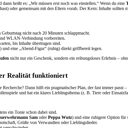
nd dann heißt es: „Wir müssen erst noch was einstellen.“ Wenn du eine
ast) oder gemeinsam mit den Eltern vorab. Der Kern: Inhalte sollten mög
m Geburtstag nicht nach 20 Minuten schlappmacht.
h) und WLAN-Verbindung vorbereiten.
arten, bis Inhalte übertragen sind.
) und eine „Abend-Figur“ (ruhig) direkt griffbereit legen.
aufen
nicht nur ein Geschenk, sondern ein reibungsloses Erlebnis – ohne
er Realität funktioniert
e Recherche? Dann hilft ein pragmatischer Plan, der fast immer passt – 
ollenspiele und hat ein klares Lieblingsthema (z. B. Tiere oder Einsatzf
tens ein Tonie schon dabei sind.
euerwehrmann Sam
oder
Peppa Wutz
) und eine ruhigere Option für 
sbotschaft, Grüße von Verwandten oder Lieblingslieder.
ht verschwinden.