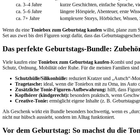
ca. 3–4 Jahre
kurze Geschichten, einfache Sprache, v
ca. 5–6 Jahre
längere Hörspiele, Abenteuer, erste Wiss
ca. 7+ Jahre
komplexere Storys, Hörbücher, Wissen, 
Wenn du eine
Toniebox zum Geburtstag kaufen
willst, plane zum S
Set aus zwei bis drei Figuren sorgt dafür, dass das Geburtstagsgesch
Das perfekte Geburtstags-Bundle: Zubehör,
Viele kaufen eine
Toniebox zum Geburtstag kaufen
-Kombi und pack
Schutz, Ordnung, Mobilität oder Ruhe. Für die meisten Familien sind
Schutzhülle/Silikonhülle:
reduziert Kratzer und „Autsch“-Mom
Tragetasche:
ideal, wenn die Toniebox mit zu Oma, ins Auto od
Zusätzliche Tonie-Figuren-Aufbewahrung:
hilft, dass Figu
Kopfhörer (kindgerecht):
besonders praktisch, wenn Geschwi
Creative-Tonie:
ermöglicht eigene Inhalte (z. B. Geburtstagsg
Als Geschenk wirkt ein Bundle besonders hochwertig, wenn es „durc
nicht nur hübsch aussieht, sondern im Alltag funktioniert.
Vor dem Geburtstag: So machst du die Toni