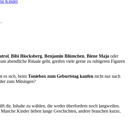
für Kinder
e…
trol
,
Bibi Blocksberg
,
Benjamin Blümchen
,
Biene Maja
oder
 um abendliche Rituale geht, greifen viele gerne zu ruhigeren Figuren
t es sich, beim
Toniebox zum Geburtstag kaufen
nicht nur nach
eder zum Mitsingen?
lft dir, Inhalte zu wählen, die weder überfordern noch langweilen.
en: Manche Kinder lieben lange Geschichten, andere brauchen kurze,