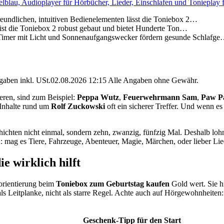
elblau, Audioplayer für Hörbücher, Lieder, Einschlafen und Tonieplay 
chen, intuitiven Bedienelementen lässt die Toniebox 2…
die Toniebox 2 robust gebaut und bietet Hunderte Ton…
t Licht und Sonnenaufgangswecker fördern gesunde Schlafg
angaben inkl. USt.02.08.2026 12:15 Alle Angaben ohne Gewähr.
ieren, sind zum Beispiel:
Peppa Wutz
,
Feuerwehrmann Sam
,
Paw Pa
 Inhalte rund um
Rolf Zuckowski
oft ein sicherer Treffer. Und wenn es
hichten nicht einmal, sondern zehn, zwanzig, fünfzig Mal. Deshalb lohn
n: mag es Tiere, Fahrzeuge, Abenteuer, Magie, Märchen, oder lieber Li
e wirklich hilft
sorientierung beim
Toniebox zum Geburtstag kaufen
Gold wert. Sie hi
r als Leitplanke, nicht als starre Regel. Achte auch auf Hörgewohnheit
Geschenk-Tipp für den Start