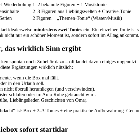
iel Wiederholung
1–2 bekannte Figuren + 1 Musiktonie
ensinhalte
2–3 Figuren aus Lieblingswelten + Creative-Tonie
Serien
2 Figuren + „Themen-Tonie“ (Wissen/Musik)
tart idealerweise
mindestens zwei Tonies
ein. Ein einzelner Tonie ist
enk nicht nur ein schöner Moment ist, sondern sofort im Alltag ankommt
 das wirklich Sinn ergibt
en spontan noch Zubehör dazu – oft landet davon einiges ungenutzt. S
 diese Ergänzungen wirklich nützlich:
ente, wenn die Box mal fällt.
er in den Urlaub soll.
ren nicht überall herumliegen (und verschwinden).
ster schlafen oder im Auto Ruhe gebraucht wird.
rüße, Lieblingslieder, Geschichten von Oma).
hdacht“ ist: Box + 2–3 Tonies + eine praktische Aufbewahrung. Gena
ebox sofort startklar