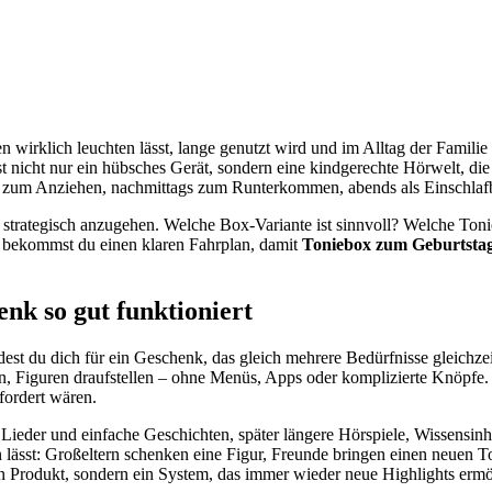
n wirklich leuchten lässt, lange genutzt wird und im Alltag der Famil
st nicht nur ein hübsches Gerät, sondern eine kindgerechte Hörwelt, 
ens zum Anziehen, nachmittags zum Runterkommen, abends als Einschlafb
g strategisch anzugehen. Welche Box-Variante ist sinnvoll? Welche To
r bekommst du einen klaren Fahrplan, damit
Toniebox zum Geburtsta
nk so gut funktioniert
est du dich für ein Geschenk, das gleich mehrere Bedürfnisse gleichzeit
en, Figuren draufstellen – ohne Menüs, Apps oder komplizierte Knöpfe.
fordert wären.
 Lieder und einfache Geschichten, später längere Hörspiele, Wissensin
n lässt: Großeltern schenken eine Figur, Freunde bringen einen neuen To
in Produkt, sondern ein System, das immer wieder neue Highlights ermö