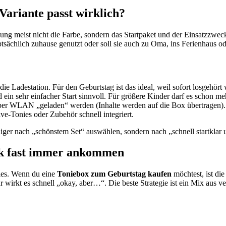
ariante passt wirklich?
dung meist nicht die Farbe, sondern das Startpaket und der Einsatzzwec
ptsächlich zuhause genutzt oder soll sie auch zu Oma, ins Ferienhaus 
die Ladestation. Für den Geburtstag ist das ideal, weil sofort losgehör
d ein sehr einfacher Start sinnvoll. Für größere Kinder darf es schon
ber WLAN „geladen“ werden (Inhalte werden auf die Box übertragen).
ve-Tonies oder Zubehör schnell integriert.
niger nach „schönstem Set“ auswählen, sondern nach „schnell startklar
enk fast immer ankommen
nies. Wenn du eine
Toniebox zum Geburtstag kaufen
möchtest, ist di
r wirkt es schnell „okay, aber…“. Die beste Strategie ist ein Mix aus