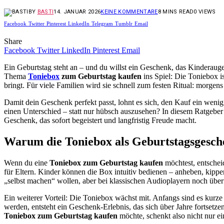
BY
BASTI
14. JANUAR 2026
KEINE KOMMENTARE
8 MINS READ
0
VIEWS
Facebook
Twitter
Pinterest
LinkedIn
Telegram
Tumblr
Email
Share
Facebook
Twitter
LinkedIn
Pinterest
Email
Ein Geburtstag steht an – und du willst ein Geschenk, das Kinderauge
Thema
Toniebox
zum Geburtstag kaufen
ins Spiel: Die Toniebox i
bringt. Für viele Familien wird sie schnell zum festen Ritual: morg
Damit dein Geschenk perfekt passt, lohnt es sich, den Kauf ein weni
einen Unterschied – statt nur hübsch auszusehen? In diesem Ratgebe
Geschenk, das sofort begeistert und langfristig Freude macht.
Warum die Toniebox als Geburtstagsgesche
Wenn du eine
Toniebox zum Geburtstag kaufen
möchtest, entscheid
für Eltern. Kinder können die Box intuitiv bedienen – anheben, kipp
„selbst machen“ wollen, aber bei klassischen Audioplayern noch über
Ein weiterer Vorteil: Die Toniebox wächst mit. Anfangs sind es kurze
werden, entsteht ein Geschenk-Erlebnis, das sich über Jahre fortsetze
Toniebox zum Geburtstag kaufen
möchte, schenkt also nicht nur e