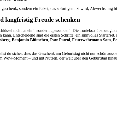
geschenk, sondern ein Paket, das sofort genutzt wird, Abwechslung biete
d langfristig Freude schenken
Schlüssel nicht „mehr“, sondern „passender“. Die Toniebox überzeugt al
ann. Entscheidend sind die ersten Schritte: ein sinnvolles Starterse
ksberg
,
Benjamin Blümchen
,
Paw Patrol
,
Feuerwehrmann Sam
,
P
stellst du sicher, dass das Geschenk am Geburtstag nicht nur schön auss
tem Wow-Moment – und mit Nutzen, der weit über den Geburtstag hinaus