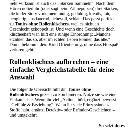
Sehr wirksam ist auch das „Stärken-Sammeln“: Nach dem
Hören notiert ihr (oder sagt beim Zähneputzen) drei Stärken,
die in der Story vorkamen: mutig, geduldig, kreativ, fair,
neugierig, ausdauernd, liebevoll, schlau. Das passt perfekt
zu
Tonies ohne Rollenklischees
, weil es nicht an
Geschlecht gekoppelt ist. Und wenn eine Geschichte doch
klischeehaft war, hilft eine ruhige Einordnung: „Manche
erzählen das so, aber im echten Leben können das alle.“
Damit bekommt dein Kind Orientierung, ohne dass Hörspaß
verloren geht.
Rollenklischees aufbrechen – eine
einfache Vergleichstabelle für deine
Auswahl
Die folgende Übersicht hilft dir,
Tonies ohne
Rollenklischees
gezielt zu kombinieren. Nutze sie wie eine
Einkaufsliste: Wenn ihr viel „Action“ hört, ergänzt bewusst
„Gefühle & Beziehung“. Wenn ihr viele Prinzessinnen-
Stoffe habt, ergänzt Detektiv- oder Erfinder-Geschichten –
und umgekehrt.
So setzt du es