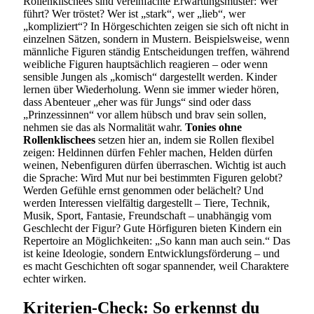
Rollenklischees sind vereinfachte Erwartungsmuster: Wer
führt? Wer tröstet? Wer ist „stark“, wer „lieb“, wer
„kompliziert“? In Hörgeschichten zeigen sie sich oft nicht in
einzelnen Sätzen, sondern in Mustern. Beispielsweise, wenn
männliche Figuren ständig Entscheidungen treffen, während
weibliche Figuren hauptsächlich reagieren – oder wenn
sensible Jungen als „komisch“ dargestellt werden. Kinder
lernen über Wiederholung. Wenn sie immer wieder hören,
dass Abenteuer „eher was für Jungs“ sind oder dass
„Prinzessinnen“ vor allem hübsch und brav sein sollen,
nehmen sie das als Normalität wahr.
Tonies ohne
Rollenklischees
setzen hier an, indem sie Rollen flexibel
zeigen: Heldinnen dürfen Fehler machen, Helden dürfen
weinen, Nebenfiguren dürfen überraschen. Wichtig ist auch
die Sprache: Wird Mut nur bei bestimmten Figuren gelobt?
Werden Gefühle ernst genommen oder belächelt? Und
werden Interessen vielfältig dargestellt – Tiere, Technik,
Musik, Sport, Fantasie, Freundschaft – unabhängig vom
Geschlecht der Figur? Gute Hörfiguren bieten Kindern ein
Repertoire an Möglichkeiten: „So kann man auch sein.“ Das
ist keine Ideologie, sondern Entwicklungsförderung – und
es macht Geschichten oft sogar spannender, weil Charaktere
echter wirken.
Kriterien-Check: So erkennst du