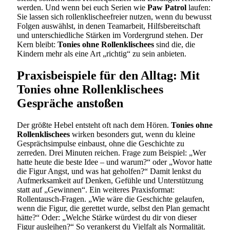
werden. Und wenn bei euch Serien wie
Paw Patrol
laufen:
Sie lassen sich rollenklischeefreier nutzen, wenn du bewusst
Folgen auswählst, in denen Teamarbeit, Hilfsbereitschaft
und unterschiedliche Stärken im Vordergrund stehen. Der
Kern bleibt:
Tonies ohne Rollenklischees
sind die, die
Kindern mehr als eine Art „richtig“ zu sein anbieten.
Praxisbeispiele für den Alltag: Mit
Tonies ohne Rollenklischees
Gespräche anstoßen
Der größte Hebel entsteht oft nach dem Hören.
Tonies ohne
Rollenklischees
wirken besonders gut, wenn du kleine
Gesprächsimpulse einbaust, ohne die Geschichte zu
zerreden. Drei Minuten reichen. Frage zum Beispiel: „Wer
hatte heute die beste Idee – und warum?“ oder „Wovor hatte
die Figur Angst, und was hat geholfen?“ Damit lenkst du
Aufmerksamkeit auf Denken, Gefühle und Unterstützung
statt auf „Gewinnen“. Ein weiteres Praxisformat:
Rollentausch-Fragen. „Wie wäre die Geschichte gelaufen,
wenn die Figur, die gerettet wurde, selbst den Plan gemacht
hätte?“ Oder: „Welche Stärke würdest du dir von dieser
Figur ausleihen?“ So verankerst du Vielfalt als Normalität.