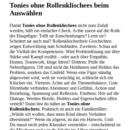
Tonies ohne Rollenklischees beim
Auswählen
Damit
Tonies ohne Rollenklischees
nicht zum Zufall
werden, hilft ein einfacher Check. Achte zuerst auf die Rolle
der Hauptfigur: Trifft sie Entscheidungen? Lernt sie?
Scheitert sie auch mal? Rollenklischeefreie Geschichten
zeigen Entwicklung statt Schubladen. Zweitens: Schau auf
die Vielfalt der Kompetenzen. Wird Problemlösung nur über
Stärke und Kampf erzählt – oder auch über Empathie,
Humor, Teamwork, kluge Ideen? Drittens: Prüfe die
Nebenfiguren. Oft sind nicht die Heldinnen und Helden das
Problem, sondern das Umfeld: Wenn eine Figur ständig
abgewertet wird, weil sie vorsichtig ist, schleicht sich ein
Klischee ein. Viertens: Achte auf die Themenbalance. Gute
Hörinhalte verbinden Abenteuer und Gefühle, Action und
Beziehung, Spannung und Reflexion. Fünftens: Hör auf die
Dialoge. Werden Berufe, Hobbys und Eigenschaften offen
verteilt? Dann bist du näher an
Tonies ohne
Rollenklischees
. Praktisch ist auch ein Familienfilter:
„Würde ich wollen, dass mein Kind dieses Verhalten
übernimmt?“ Wenn du zögerst, ist das ein Hinweis. Und:
Du musst nicht jeden Klassiker vermeiden – entscheidend ist
die Mischung und wie du Inhalte im Alltag einordnest.