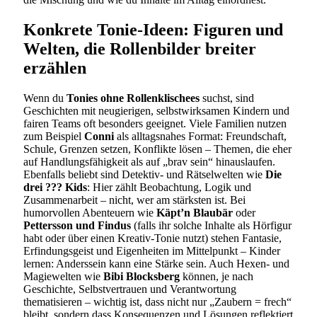
Konkrete Tonie-Ideen: Figuren und
Welten, die Rollenbilder breiter
erzählen
Wenn du
Tonies ohne Rollenklischees
suchst, sind
Geschichten mit neugierigen, selbstwirksamen Kindern und
fairen Teams oft besonders geeignet. Viele Familien nutzen
zum Beispiel
Conni
als alltagsnahes Format: Freundschaft,
Schule, Grenzen setzen, Konflikte lösen – Themen, die eher
auf Handlungsfähigkeit als auf „brav sein“ hinauslaufen.
Ebenfalls beliebt sind Detektiv- und Rätselwelten wie
Die
drei ??? Kids
: Hier zählt Beobachtung, Logik und
Zusammenarbeit – nicht, wer am stärksten ist. Bei
humorvollen Abenteuern wie
Käpt’n Blaubär
oder
Pettersson und Findus
(falls ihr solche Inhalte als Hörfigur
habt oder über einen Kreativ-Tonie nutzt) stehen Fantasie,
Erfindungsgeist und Eigenheiten im Mittelpunkt – Kinder
lernen: Anderssein kann eine Stärke sein. Auch Hexen- und
Magiewelten wie
Bibi Blocksberg
können, je nach
Geschichte, Selbstvertrauen und Verantwortung
thematisieren – wichtig ist, dass nicht nur „Zaubern = frech“
bleibt, sondern dass Konsequenzen und Lösungen reflektiert