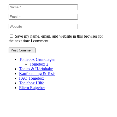
Save my name, email, and website in this browser for
the next time I comment.
Toniebox Grundlagen
Toniebox 2
Tonies & Hörinhalte
Kaufberatung & Tests
FAQ Toniebox
Toniebox Hilfe
Eltern Ratgeber
Toniebox-Ratgeber.de ist ein unabhängiger Ratgeber und
steht in keiner geschäftlichen oder organisatorischen
Verbindung zur Tonies GmbH. Alle genannten Marken- und
Produktnamen dienen ausschließlich der Information und
gehören ihren jeweiligen Rechteinhabern. Hinweis: Weitere