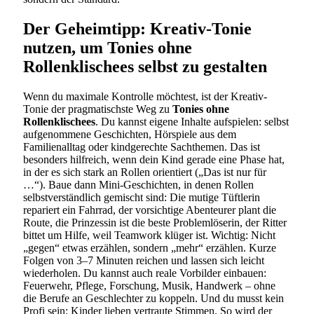
Der Geheimtipp: Kreativ-Tonie
nutzen, um Tonies ohne
Rollenklischees selbst zu gestalten
Wenn du maximale Kontrolle möchtest, ist der Kreativ-
Tonie der pragmatischste Weg zu
Tonies ohne
Rollenklischees
. Du kannst eigene Inhalte aufspielen: selbst
aufgenommene Geschichten, Hörspiele aus dem
Familienalltag oder kindgerechte Sachthemen. Das ist
besonders hilfreich, wenn dein Kind gerade eine Phase hat,
in der es sich stark an Rollen orientiert („Das ist nur für
…“). Baue dann Mini-Geschichten, in denen Rollen
selbstverständlich gemischt sind: Die mutige Tüftlerin
repariert ein Fahrrad, der vorsichtige Abenteurer plant die
Route, die Prinzessin ist die beste Problemlöserin, der Ritter
bittet um Hilfe, weil Teamwork klüger ist. Wichtig: Nicht
„gegen“ etwas erzählen, sondern „mehr“ erzählen. Kurze
Folgen von 3–7 Minuten reichen und lassen sich leicht
wiederholen. Du kannst auch reale Vorbilder einbauen:
Feuerwehr, Pflege, Forschung, Musik, Handwerk – ohne
die Berufe an Geschlechter zu koppeln. Und du musst kein
Profi sein: Kinder lieben vertraute Stimmen. So wird der