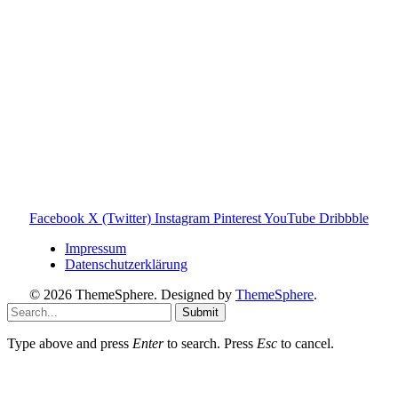
Informationen findest du auf der offiziellen Website der
Tonies GmbH
.
Toniebox-ratgeber.de ist dein unabhängiger Eltern-Ratgeber
rund um die Toniebox: Kaufberatung, Tonies-
Empfehlungen, Problemlösungen und praktische Tipps für
den Familienalltag. Alle Inhalte sind verständlich, praxisnah
und darauf ausgelegt, dir schnelle Antworten und klare
Entscheidungen zu ermöglichen.
Hinweis zu Affiliate-Links
Einige Links auf dieser Website sind Affiliate-Links. Wenn
du darüber etwas kaufst, erhalte ich ggf. eine kleine
Provision – für dich bleibt der Preis gleich. Damit unterstützt
du den Betrieb und Erhalt von Toniebox-Ratgeber.de.
Facebook
X (Twitter)
Instagram
Pinterest
YouTube
Dribbble
Impressum
Datenschutzerklärung
© 2026 ThemeSphere. Designed by
ThemeSphere
.
Submit
Type above and press
Enter
to search. Press
Esc
to cancel.