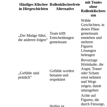
mit Tonies
Häufiges Klischee
Rollenklischeefreie
ohne
in Hörgeschichten
Alternative
Rollenklischees
um
Wähle
Geschichten, in
denen Pläne
Team trifft
gemeinsam
„Der Mutige führt,
Entscheidungen
entstehen und
die anderen folgen“
gemeinsam
mehrere
Figuren
Lösungen
beitragen
Bevorzuge
Hörinhalte, die
Angst, Trauer
Gefühle werden
„Gefühle sind
oder Scham
benannt und
peinlich“
ernst nehmen
respektiert
und Wege
zeigen, damit
umzugehen
Achte auf
Figuren, die
durch Fürsorge,
Helfen ist