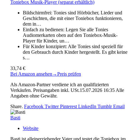
Toniebox Musik-Player (separat erhältlich)
Bildschirmfrei: Tonies sind Hörbücher, Lieder und
Geschichten, die mit einer Toniebox funktionieren,
dem in…
Einfach zu bedienen: Legen Sie alle Tonies
Audiomerkarten oben auf den Toniebox-Musik-
Player für Kinder, un…
Für Kinder konzipiert: Alle Tonies sind speziell für
den Gebrauch durch Kinder hergestellt. Es gibt keine
s…
33,74 €
Bei Amazon ansehen
→
Preis prüfen
Als Amazon-Partner verdiene ich an qualifizierten
Verkäufen. Preisangaben inkl. USt.15.07.2026 16:35 Alle
Angaben ohne Gewähr.
Share.
Facebook
Twitter
Pinterest
LinkedIn
Tumblr
Email
Basti
Website
Basti ist alleinerziehender Vater und testet die Toniebox im