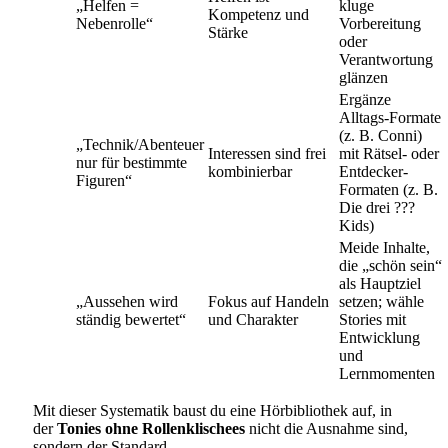
„Helfen =
kluge
Kompetenz und
Nebenrolle“
Vorbereitung
Stärke
oder
Verantwortung
glänzen
Ergänze
Alltags-Formate
(z. B. Conni)
„Technik/Abenteuer
Interessen sind frei
mit Rätsel- oder
nur für bestimmte
kombinierbar
Entdecker-
Figuren“
Formaten (z. B.
Die drei ???
Kids)
Meide Inhalte,
die „schön sein“
als Hauptziel
„Aussehen wird
Fokus auf Handeln
setzen; wähle
ständig bewertet“
und Charakter
Stories mit
Entwicklung
und
Lernmomenten
Mit dieser Systematik baust du eine Hörbibliothek auf, in
der
Tonies ohne Rollenklischees
nicht die Ausnahme sind,
sondern der Standard.