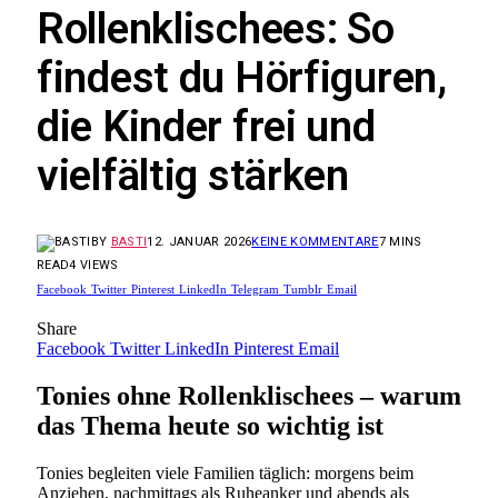
Rollenklischees: So
findest du Hörfiguren,
die Kinder frei und
vielfältig stärken
BY
BASTI
12. JANUAR 2026
KEINE KOMMENTARE
7 MINS
READ
4
VIEWS
Facebook
Twitter
Pinterest
LinkedIn
Telegram
Tumblr
Email
Share
Facebook
Twitter
LinkedIn
Pinterest
Email
Tonies ohne Rollenklischees – warum
das Thema heute so wichtig ist
Tonies begleiten viele Familien täglich: morgens beim
Anziehen, nachmittags als Ruheanker und abends als