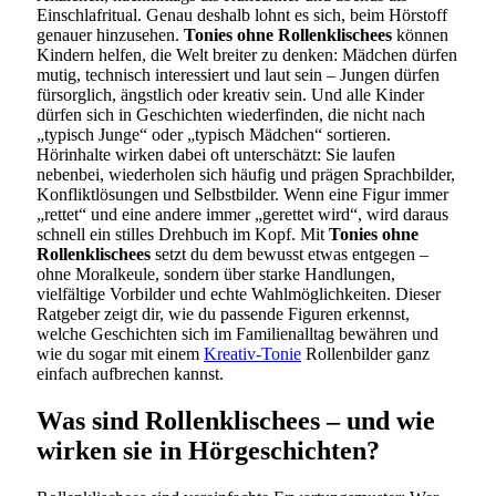
Einschlafritual. Genau deshalb lohnt es sich, beim Hörstoff
genauer hinzusehen.
Tonies ohne Rollenklischees
können
Kindern helfen, die Welt breiter zu denken: Mädchen dürfen
mutig, technisch interessiert und laut sein – Jungen dürfen
fürsorglich, ängstlich oder kreativ sein. Und alle Kinder
dürfen sich in Geschichten wiederfinden, die nicht nach
„typisch Junge“ oder „typisch Mädchen“ sortieren.
Hörinhalte wirken dabei oft unterschätzt: Sie laufen
nebenbei, wiederholen sich häufig und prägen Sprachbilder,
Konfliktlösungen und Selbstbilder. Wenn eine Figur immer
„rettet“ und eine andere immer „gerettet wird“, wird daraus
schnell ein stilles Drehbuch im Kopf. Mit
Tonies ohne
Rollenklischees
setzt du dem bewusst etwas entgegen –
ohne Moralkeule, sondern über starke Handlungen,
vielfältige Vorbilder und echte Wahlmöglichkeiten. Dieser
Ratgeber zeigt dir, wie du passende Figuren erkennst,
welche Geschichten sich im Familienalltag bewähren und
wie du sogar mit einem
Kreativ-Tonie
Rollenbilder ganz
einfach aufbrechen kannst.
Was sind Rollenklischees – und wie
wirken sie in Hörgeschichten?