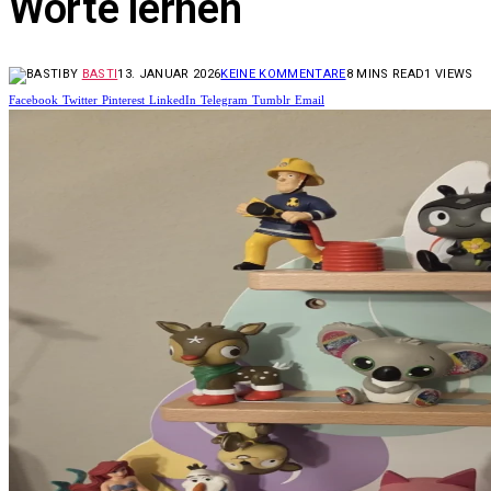
Worte lernen
BY
BASTI
13. JANUAR 2026
KEINE KOMMENTARE
8 MINS READ
1
VIEWS
Facebook
Twitter
Pinterest
LinkedIn
Telegram
Tumblr
Email