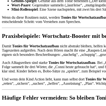
Gefühls-Spiegel
: Gefühle aus dem Tonie benennen („Der klein
Wort-Paare
: Gegensätze sammeln („laut/leise“, „mutig/ängstli
Mini-Rollenspiel
: Eine Szene nachspielen, mit zwei bis drei Sä
Wenn du diese Routinen nutzt, werden
Tonies für Wortschatzaufba
entscheidende Schritt: vom Verstehen zum Sprechen.
Praxisbeispiele: Wortschatz-Booster mit b
Damit
Tonies für Wortschatzaufbau
nicht abstrakt bleiben, helfe
Tageszeiten aufgreifen. Nach dem Hören macht ihr eine „Raupen-Lis
eignen sich besonders Beschreibungen: „stachelig“, „schuppig“, „grus
Auch Alltagsreihen sind starke
Tonies für Wortschatzaufbau
. Bei 
Folge sammelt ihr drei Wörter, die „Conni heute gebraucht hat“, und 
klar sind. Kinder lieben es, Bobo-Sätze zu „spielen“, zum Beispiel v
Und wenn dein Kind Action liebt, kann man selbst dort
Tonies für 
„retten“, „sichern“, „suchen“, „helfen“, „Ausrüstung“, „Plan“. Wichtig 
Häufige Fehler vermeiden: So bleiben Ton