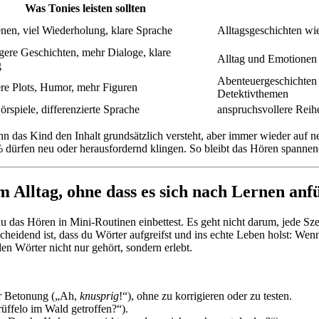
Was Tonies leisten sollten
nen, viel Wiederholung, klare Sprache
Alltagsgeschichten wi
gere Geschichten, mehr Dialoge, klare
Alltag und Emotionen 
g
Abenteuergeschichten
re Plots, Humor, mehr Figuren
Detektivthemen
örspiele, differenzierte Sprache
anspruchsvollere Reih
 das Kind den Inhalt grundsätzlich versteht, aber immer wieder auf neue
0 % dürfen neu oder herausfordernd klingen. So bleibt das Hören spanne
 Alltag, ohne dass es sich nach Lernen anf
u das Hören in Mini-Routinen einbettest. Es geht nicht darum, jede Sz
cheidend ist, dass du Wörter aufgreifst und ins echte Leben holst: W
den Wörter nicht nur gehört, sondern erlebt.
her Betonung („Ah,
knusprig
!“), ohne zu korrigieren oder zu testen.
rüffelo im Wald getroffen?“).