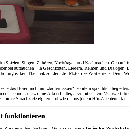
beim Spielen, Singen, Zuhören, Nachfragen und Nachmachen. Genau hi
benbei auftauchen – in Geschichten, Liedern, Reimen und Dialogen. D
rholung ist kein Nachteil, sondern der Motor des Wortlernens. Denn Wö
ene das Hören nicht nur „laufen lassen“, sondern sprachlich begleiten
ment – ohne Druck, ohne Arbeitsblätter, aber mit echtem Mehrwert. 
estimmte Sprachziele eignen und wie du aus jedem Hör-Abenteuer klein
t funktionieren
llen Zusammenhängen hören. Genau das liefern
Tonies für Wortschat