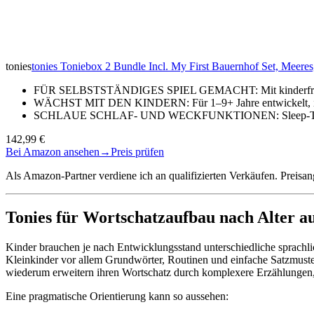
tonies
tonies Toniebox 2 Bundle Incl. My First Bauernhof Set, Meeres
FÜR SELBSTSTÄNDIGES SPIEL GEMACHT: Mit kinderfreundli
WÄCHST MIT DEN KINDERN: Für 1–9+ Jahre entwickelt, ist 
SCHLAUE SCHLAF- UND WECKFUNKTIONEN: Sleep-Timer mi
142,99 €
Bei Amazon ansehen
→
Preis prüfen
Als Amazon-Partner verdiene ich an qualifizierten Verkäufen. Preis
Tonies für Wortschatzaufbau nach Alter a
Kinder brauchen je nach Entwicklungsstand unterschiedliche sprachl
Kleinkinder vor allem Grundwörter, Routinen und einfache Satzmust
wiederum erweitern ihren Wortschatz durch komplexere Erzählungen
Eine pragmatische Orientierung kann so aussehen: