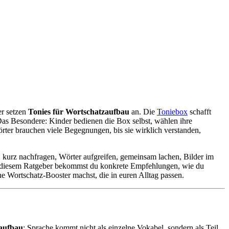
er setzen
Tonies für Wortschatzaufbau
an. Die
Toniebox
schafft
as Besondere: Kinder bedienen die Box selbst, wählen ihre
rter brauchen viele Begegnungen, bis sie wirklich verstanden,
: kurz nachfragen, Wörter aufgreifen, gemeinsam lachen, Bilder im
In diesem Ratgeber bekommst du konkrete Empfehlungen, wie du
e Wortschatz-Booster machst, die in euren Alltag passen.
zaufbau
: Sprache kommt nicht als einzelne Vokabel, sondern als Teil