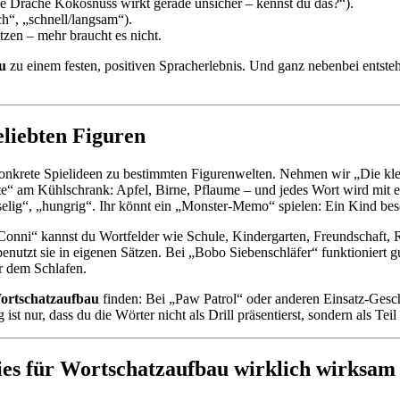
e Drache Kokosnuss wirkt gerade unsicher – kennst du das?“).
ch“, „schnell/langsam“).
tzen – mehr braucht es nicht.
u
zu einem festen, positiven Spracherlebnis. Und ganz nebenbei entsteh
eliebten Figuren
n konkrete Spielideen zu bestimmten Figurenwelten. Nehmen wir „Die k
te“ am Kühlschrank: Apfel, Birne, Pflaume – und jedes Wort wird mit 
elig“, „hungrig“. Ihr könnt ein „Monster-Memo“ spielen: Ein Kind besch
„Conni“ kannst du Wortfelder wie Schule, Kindergarten, Freundschaft,
benutzt sie in eigenen Sätzen. Bei „Bobo Siebenschläfer“ funktioniert 
or dem Schlafen.
Wortschatzaufbau
finden: Bei „Paw Patrol“ oder anderen Einsatz-Gesch
ist nur, dass du die Wörter nicht als Drill präsentierst, sondern als Te
ies für Wortschatzaufbau wirklich wirksam