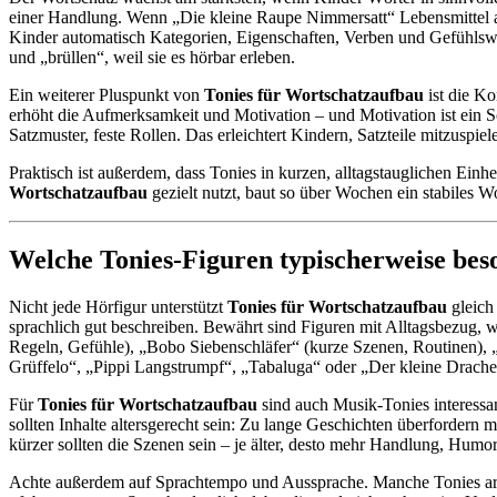
einer Handlung. Wenn „Die kleine Raupe Nimmersatt“ Lebensmittel a
Kinder automatisch Kategorien, Eigenschaften, Verben und Gefühlswö
und „brüllen“, weil sie es hörbar erleben.
Ein weiterer Pluspunkt von
Tonies für Wortschatzaufbau
ist die Ko
erhöht die Aufmerksamkeit und Motivation – und Motivation ist ein Sc
Satzmuster, feste Rollen. Das erleichtert Kindern, Satzteile mitzus
Praktisch ist außerdem, dass Tonies in kurzen, alltagstauglichen Ei
Wortschatzaufbau
gezielt nutzt, baut so über Wochen ein stabiles Wo
Welche Tonies-Figuren typischerweise beso
Nicht jede Hörfigur unterstützt
Tonies für Wortschatzaufbau
gleich
sprachlich gut beschreiben. Bewährt sind Figuren mit Alltagsbezug, w
Regeln, Gefühle), „Bobo Siebenschläfer“ (kurze Szenen, Routinen), 
Grüffelo“, „Pippi Langstrumpf“, „Tabaluga“ oder „Der kleine Drach
Für
Tonies für Wortschatzaufbau
sind auch Musik-Tonies interessa
sollten Inhalte altersgerecht sein: Zu lange Geschichten überfordern 
kürzer sollten die Szenen sein – je älter, desto mehr Handlung, Hum
Achte außerdem auf Sprachtempo und Aussprache. Manche Tonies arb