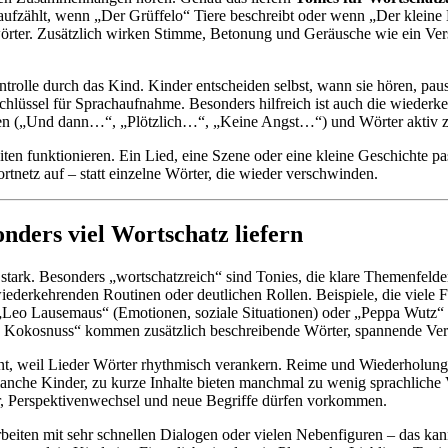
ufzählt, wenn „Der Grüffelo“ Tiere beschreibt oder wenn „Der kleine 
rter. Zusätzlich wirken Stimme, Betonung und Geräusche wie ein Vers
ntrolle durch das Kind. Kinder entscheiden selbst, wann sie hören, pa
hlüssel für Sprachaufnahme. Besonders hilfreich ist auch die wiederkeh
pielen („Und dann…“, „Plötzlich…“, „Keine Angst…“) und Wörter aktiv 
nheiten funktionieren. Ein Lied, eine Szene oder eine kleine Geschich
rtnetz auf – statt einzelne Wörter, die wieder verschwinden.
nders viel Wortschatz liefern
 stark. Besonders „wortschatzreich“ sind Tonies, die klare Themenfel
iederkehrenden Routinen oder deutlichen Rollen. Beispiele, die viele 
„Leo Lausemaus“ (Emotionen, soziale Situationen) oder „Peppa Wutz“ (
e Kokosnuss“ kommen zusätzlich beschreibende Wörter, spannende Verb
nt, weil Lieder Wörter rhythmisch verankern. Reime und Wiederholungen
manche Kinder, zu kurze Inhalte bieten manchmal zu wenig sprachliche Vi
or, Perspektivenwechsel und neue Begriffe dürfen vorkommen.
eiten mit sehr schnellen Dialogen oder vielen Nebenfiguren – das ka