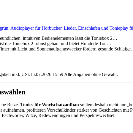
grün, Audioplayer für Hörbücher, Lieder, Einschlafen und Tonieplay f
chen, intuitiven Bedienelementen lässt die Toniebox 2…
die Toniebox 2 robust gebaut und bietet Hunderte Ton…
t Licht und Sonnenaufgangswecker fördern gesunde Schlafg
angaben inkl. USt.15.07.2026 15:59 Alle Angaben ohne Gewähr.
uswählen
iche Reize.
Tonies für Wortschatzaufbau
sollten deshalb nicht nur „
er aufnehmen, profitieren Vorschulkinder stärker von Geschichten mi
, Fachwörter, Witze, Redewendungen und Perspektivwechsel.