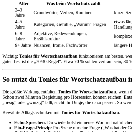
Alter
Was beim Wortschatz zählt
2–3
Grundwörter, Verben, Routinen
kurze Sze
Jahre
4–5
etwas län
Kategorien, Gefühle, „Warum“-Fragen
Jahre
Handlun
6–8
Adjektive, Redewendungen,
komplexe
Jahre
Erzählstruktur
9+ Jahre
Nuancen, Ironie, Fachwörter
längere H
Wichtig:
Tonies für Wortschatzaufbau
funktionieren am besten, wenn
guter Test ist die „70/30-Regel“: Etwa 70 % sollten vertraut sein, 3
So nutzt du Tonies für Wortschatzaufbau im
Die größte Wirkung entfalten
Tonies für Wortschatzaufbau
, wenn d
Schon zwei Minuten Begleitung pro Hörsession können reichen. Ents
„riesig“ oder „winzig“ fällt, sucht ihr Dinge, die dazu passen. So wer
Bewährte Alltagstechniken mit
Tonies für Wortschatzaufbau
:
Echo-Sprechen
: Du wiederholst ein neues Wort mit natürlic
Ein-Frage-Prinzip
: Pro Szene nur eine Frage („Was hat der G