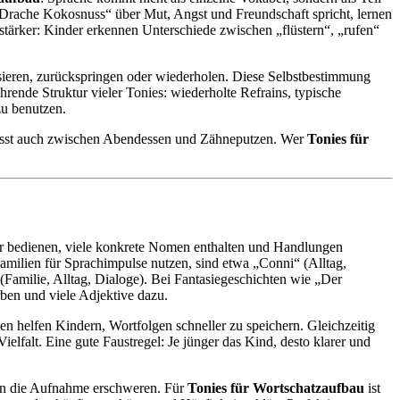
Drache Kokosnuss“ über Mut, Angst und Freundschaft spricht, lernen
tärker: Kinder erkennen Unterschiede zwischen „flüstern“, „rufen“
usieren, zurückspringen oder wiederholen. Diese Selbstbestimmung
rende Struktur vieler Tonies: wiederholte Refrains, typische
zu benutzen.
te passt auch zwischen Abendessen und Zähneputzen. Wer
Tonies für
der bedienen, viele konkrete Nomen enthalten und Handlungen
Familien für Sprachimpulse nutzen, sind etwa „Conni“ (Alltag,
Familie, Alltag, Dialoge). Bei Fantasiegeschichten wie „Der
en und viele Adjektive dazu.
 helfen Kindern, Wortfolgen schneller zu speichern. Gleichzeitig
elfalt. Eine gute Faustregel: Je jünger das Kind, desto klarer und
nn die Aufnahme erschweren. Für
Tonies für Wortschatzaufbau
ist