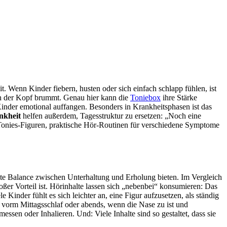
t. Wenn Kinder fiebern, husten oder sich einfach schlapp fühlen, ist
nn der Kopf brummt. Genau hier kann die
Toniebox
ihre Stärke
 Kinder emotional auffangen. Besonders in Krankheitsphasen ist das
nkheit
helfen außerdem, Tagesstruktur zu ersetzen: „Noch eine
 Tonies-Figuren, praktische Hör-Routinen für verschiedene Symptome
gute Balance zwischen Unterhaltung und Erholung bieten. Im Vergleich
ßer Vorteil ist. Hörinhalte lassen sich „nebenbei“ konsumieren: Das
Kinder fühlt es sich leichter an, eine Figur aufzusetzen, als ständig
wa vorm Mittagsschlaf oder abends, wenn die Nase zu ist und
n oder Inhalieren. Und: Viele Inhalte sind so gestaltet, dass sie