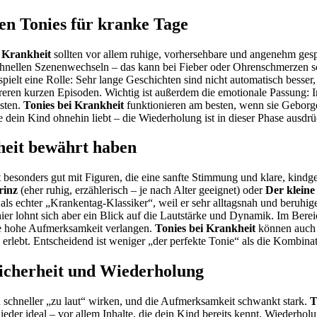
gen Tonies für kranke Tage
i Krankheit
sollten vor allem ruhige, vorhersehbare und angenehm ges
chnellen Szenenwechseln – das kann bei Fieber oder Ohrenschmerzen sch
ielt eine Rolle: Sehr lange Geschichten sind nicht automatisch besser,
ehreren kurzen Episoden. Wichtig ist außerdem die emotionale Passung:
asten.
Tonies bei Krankheit
funktionieren am besten, wenn sie Geborge
 dein Kind ohnehin liebt – die Wiederholung ist in dieser Phase ausdrüc
heit bewährt haben
t besonders gut mit Figuren, die eine sanfte Stimmung und klare, kind
rinz
(eher ruhig, erzählerisch – je nach Alter geeignet) oder
Der klein
n als echter „Krankentag-Klassiker“, weil er sehr alltagsnah und beruhi
hier lohnt sich aber ein Blick auf die Lautstärke und Dynamik. Im Bere
ne hohe Aufmerksamkeit verlangen.
Tonies bei Krankheit
können auch 
 erlebt. Entscheidend ist weniger „der perfekte Tonie“ als die Kombin
Sicherheit und Wiederholung
 schneller „zu laut“ wirken, und die Aufmerksamkeit schwankt stark.
T
ieder ideal – vor allem Inhalte, die dein Kind bereits kennt. Wiederh