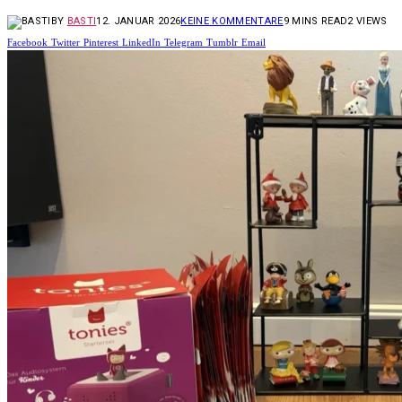
BY
BASTI
12. JANUAR 2026
KEINE KOMMENTARE
9 MINS READ
2
VIEWS
Facebook
Twitter
Pinterest
LinkedIn
Telegram
Tumblr
Email