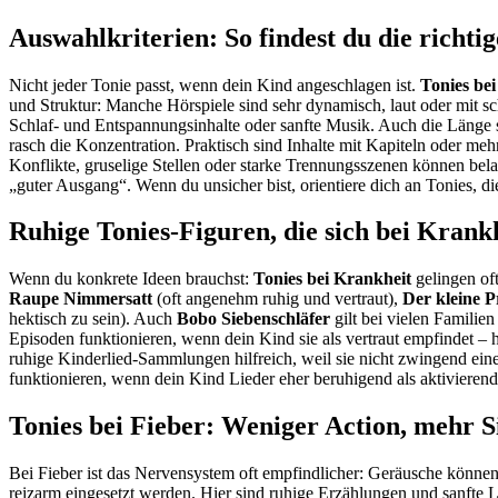
Auswahlkriterien: So findest du die richti
Nicht jeder Tonie passt, wenn dein Kind angeschlagen ist.
Tonies be
und Struktur: Manche Hörspiele sind sehr dynamisch, laut oder mit s
Schlaf- und Entspannungsinhalte oder sanfte Musik. Auch die Länge sp
rasch die Konzentration. Praktisch sind Inhalte mit Kapiteln oder m
Konflikte, gruselige Stellen oder starke Trennungsszenen können bel
„guter Ausgang“. Wenn du unsicher bist, orientiere dich an Tonies, die
Ruhige Tonies-Figuren, die sich bei Krank
Wenn du konkrete Ideen brauchst:
Tonies bei Krankheit
gelingen of
Raupe Nimmersatt
(oft angenehm ruhig und vertraut),
Der kleine P
hektisch zu sein). Auch
Bobo Siebenschläfer
gilt bei vielen Familie
Episoden funktionieren, wenn dein Kind sie als vertraut empfindet – 
ruhige Kinderlied-Sammlungen hilfreich, weil sie nicht zwingend ei
funktionieren, wenn dein Kind Lieder eher beruhigend als aktivierend
Tonies bei Fieber: Weniger Action, mehr 
Bei Fieber ist das Nervensystem oft empfindlicher: Geräusche können
reizarm eingesetzt werden. Hier sind ruhige Erzählungen und sanfte L