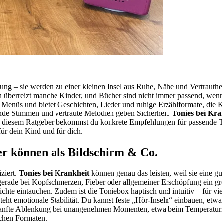
gung – sie werden zu einer kleinen Insel aus Ruhe, Nähe und Vertrauthei
hen überreizt manche Kinder, und Bücher sind nicht immer passend, we
rte Menüs und bietet Geschichten, Lieder und ruhige Erzählformate, die
nde Stimmen und vertraute Melodien geben Sicherheit.
Tonies bei Kra
. In diesem Ratgeber bekommst du konkrete Empfehlungen für passende
für dein Kind und für dich.
er können als Bildschirm & Co.
iziert.
Tonies bei Krankheit
können genau das leisten, weil sie eine 
gerade bei Kopfschmerzen, Fieber oder allgemeiner Erschöpfung ein gro
e eintauchen. Zudem ist die Toniebox haptisch und intuitiv – für viele 
steht emotionale Stabilität. Du kannst feste „Hör-Inseln“ einbauen, et
sanfte Ablenkung bei unangenehmen Momenten, etwa beim Temperaturmesse
schen Formaten.