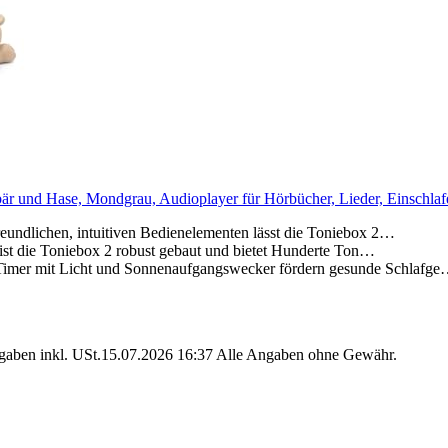
r und Hase, Mondgrau, Audioplayer für Hörbücher, Lieder, Einschlaf
chen, intuitiven Bedienelementen lässt die Toniebox 2…
die Toniebox 2 robust gebaut und bietet Hunderte Ton…
t Licht und Sonnenaufgangswecker fördern gesunde Schlafg
angaben inkl. USt.15.07.2026 16:37 Alle Angaben ohne Gewähr.