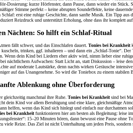
re Hör-Dosierung: kurze Hörfenster, dann Pause, dann wieder ein Stück.
chmäßiger Stimme perfekt – keine abrupten Soundeffekte, keine dauernd
chlaf: erst eine ruhige Geschichte, dann sanfte Musik. Ein Tipp aus de
reduziert Reizdruck und unterstützt Erholung, ohne dass ihr komplett au
 Nächten: So hilft ein Schlaf-Ritual
Atmen fällt schwer, und das Einschlafen dauert.
Tonies bei Krankheit
k
 kuscheln, trinken, ggf. inhalieren – und dann ein „Schlaf-Tonie“. Der To
n. Wenn dein Kind bei Liedern eher aktiv wird, nimm lieber eine ruhig
bei nächtlichem Aufwachen: Statt Licht an, statt Diskussion – leise de
Achte auf moderate Lautstärke, denn nachts wirken Geräusche intensi
t weniger auf das Unangenehme. So wird die Toniebox zu einem stabilen 
anfte Ablenkung ohne Überforderung
er gleichzeitig manchmal ihre Ruhe.
Tonies bei Krankheit
sind bei Ma
ht dein Kind vor allem Beruhigung und eine klare, gleichmäßige Atmos
nn helfen, wenn das Kind sich hinlegt und einfach nur durchatmen soll
ies bei Krankheit
funktionieren hier am besten als Begleitung: leise i
enkungsfenster“: 15–20 Minuten hören, dann bewusst eine Pause ohne Ton
zu viele Reize. Das Ziel ist nicht Unterhaltung um jeden Preis, sondern s