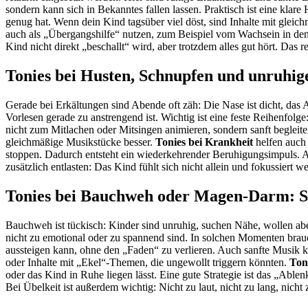
sondern kann sich in Bekanntes fallen lassen. Praktisch ist eine kla
genug hat. Wenn dein Kind tagsüber viel döst, sind Inhalte mit glei
auch als „Übergangshilfe“ nutzen, zum Beispiel vom Wachsein in den S
Kind nicht direkt „beschallt“ wird, aber trotzdem alles gut hört. Das 
Tonies bei Husten, Schnupfen und unruhigen
Gerade bei Erkältungen sind Abende oft zäh: Die Nase ist dicht, das 
Vorlesen gerade zu anstrengend ist. Wichtig ist eine feste Reihenfolge:
nicht zum Mitlachen oder Mitsingen animieren, sondern sanft begleite
gleichmäßige Musikstücke besser.
Tonies bei Krankheit
helfen auch 
stoppen. Dadurch entsteht ein wiederkehrender Beruhigungsimpuls. 
zusätzlich entlasten: Das Kind fühlt sich nicht allein und fokussier
Tonies bei Bauchweh oder Magen-Darm: S
Bauchweh ist tückisch: Kinder sind unruhig, suchen Nähe, wollen ab
nicht zu emotional oder zu spannend sind. In solchen Momenten brauc
aussteigen kann, ohne den „Faden“ zu verlieren. Auch sanfte Musik ka
oder Inhalte mit „Ekel“-Themen, die ungewollt triggern könnten.
Ton
oder das Kind in Ruhe liegen lässt. Eine gute Strategie ist das „Abl
Bei Übelkeit ist außerdem wichtig: Nicht zu laut, nicht zu lang, nicht 