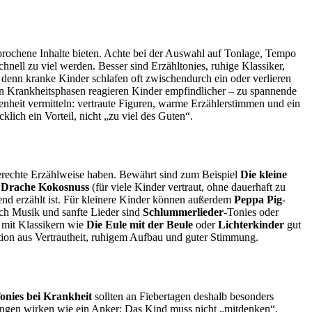
prochene Inhalte bieten. Achte bei der Auswahl auf Tonlage, Tempo
nell zu viel werden. Besser sind Erzähltonies, ruhige Klassiker,
 denn kranke Kinder schlafen oft zwischendurch ein oder verlieren
 In Krankheitsphasen reagieren Kinder empfindlicher – zu spannende
nheit vermitteln: vertraute Figuren, warme Erzählerstimmen und ein
klich ein Vorteil, nicht „zu viel des Guten“.
gerechte Erzählweise haben. Bewährt sind zum Beispiel
Die kleine
e Drache Kokosnuss
(für viele Kinder vertraut, ohne dauerhaft zu
gend erzählt ist. Für kleinere Kinder können außerdem
Peppa Pig
-
ich Musik und sanfte Lieder sind
Schlummerlieder
-Tonies oder
mit Klassikern wie
Die Eule mit der Beule
oder
Lichterkinder
gut
ation aus Vertrautheit, ruhigem Aufbau und guter Stimmung.
onies bei Krankheit
sollten an Fiebertagen deshalb besonders
olungen wirken wie ein Anker: Das Kind muss nicht „mitdenken“,