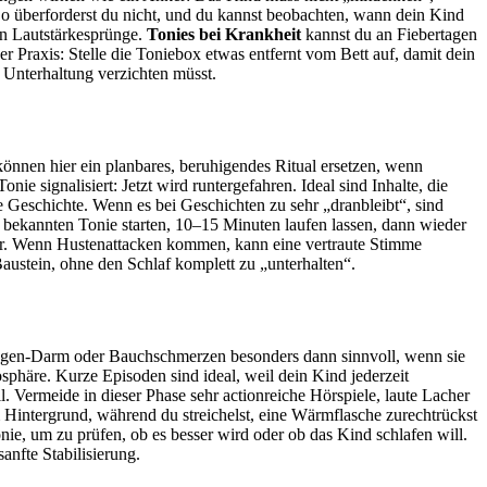
 So überforderst du nicht, und du kannst beobachten, wann dein Kind
en Lautstärkesprünge.
Tonies bei Krankheit
kannst du an Fiebertagen
r Praxis: Stelle die Toniebox etwas entfernt vom Bett auf, damit dein
f Unterhaltung verzichten müsst.
önnen hier ein planbares, beruhigendes Ritual ersetzen, wenn
nie signalisiert: Jetzt wird runtergefahren. Ideal sind Inhalte, die
e Geschichte. Wenn es bei Geschichten zu sehr „dranbleibt“, sind
n bekannten Tonie starten, 10–15 Minuten laufen lassen, dann wieder
ver. Wenn Hustenattacken kommen, kann eine vertraute Stimme
Baustein, ohne den Schlaf komplett zu „unterhalten“.
gen-Darm oder Bauchschmerzen besonders dann sinnvoll, wenn sie
phäre. Kurze Episoden sind ideal, weil dein Kind jederzeit
. Vermeide in dieser Phase sehr actionreiche Hörspiele, laute Lacher
m Hintergrund, während du streichelst, eine Wärmflasche zurechtrückst
ie, um zu prüfen, ob es besser wird oder ob das Kind schlafen will.
anfte Stabilisierung.