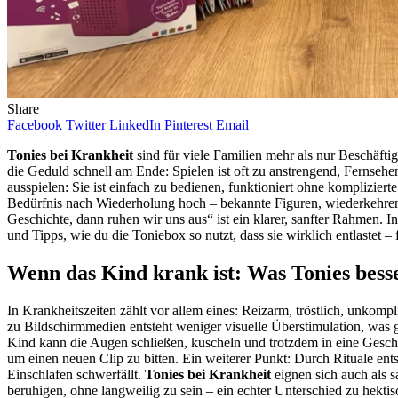
Share
Facebook
Twitter
LinkedIn
Pinterest
Email
Tonies bei Krankheit
sind für viele Familien mehr als nur Beschäfti
die Geduld schnell am Ende: Spielen ist oft zu anstrengend, Fernse
ausspielen: Sie ist einfach zu bedienen, funktioniert ohne komplizie
Bedürfnis nach Wiederholung hoch – bekannte Figuren, wiederkehre
Geschichte, dann ruhen wir uns aus“ ist ein klarer, sanfter Rahmen
und Tipps, wie du die Toniebox so nutzt, dass sie wirklich entlastet – 
Wenn das Kind krank ist: Was Tonies bess
In Krankheitszeiten zählt vor allem eines: Reizarm, tröstlich, unkompl
zu Bildschirmmedien entsteht weniger visuelle Überstimulation, was 
Kind kann die Augen schließen, kuscheln und trotzdem in eine Geschicht
um einen neuen Clip zu bitten. Ein weiterer Punkt: Durch Rituale ent
Einschlafen schwerfällt.
Tonies bei Krankheit
eignen sich auch als 
beruhigen, ohne langweilig zu sein – ein echter Unterschied zu hekti