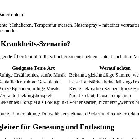
Dauerschleife
e“: Inhalieren, Temperatur messen, Nasenspray – mit einer vertrauten 
eitsmodus.
 Krankheits-Szenario?
folgende Übersicht hilft dir, schneller zu entscheiden – nicht nach dem
Geeignete Tonie-Art
Worauf achten
Ruhige Erzähltonies, sanfte Musik
Bekannt, gleichmäßige Stimme, we
Schlaflieder, ruhige Geschichten
Leise Lautstärke, keine Mitsing-Tri
Kurze Episoden, ruhige Musik
Keine hektischen Szenen, kurze Hö
Vertraute Lieblingshörspiele
Nicht zu laut, Pausen einplanen
Bekanntes Hörspiel als Fokuspunkt
Vorher starten, nicht erst „wenn’s b
ur zu Unterhaltung: Du wählst gezielt nach Bedarf und reduzierst dami
egleiter für Genesung und Entlastung