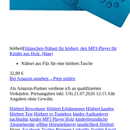
hörbert
Filztaschen-Nähset für hörbert, den MP3-Player für
Kinder aus Holz. (blau)
Nähset aus Filz für eine hörbert-Tasche
32,89 €
Bei Amazon ansehen
→
Preis prüfen
Als Amazon-Partner verdiene ich an qualifizierten
Verkäufen. Preisangaben inkl. USt.21.07.2026 12:15 Alle
Angaben ohne Gewähr.
Hörbert Bewertung
Hörbert Erfahrungen
Hörbert kaufen
Hörbert Test
Hörbert vs Toniebox
kinder Audioplayer
nachhaltig
kinder MP3 Player Holz
kinderfreundliche
Abspielgeräte
offline Hörspielplayer
tauglichkeit Hörbert
Share.
Facebook
Twitter
Pinterest
LinkedIn
Tumblr
Email