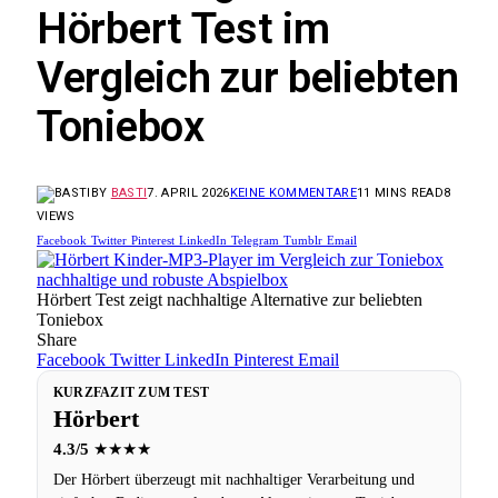
Hörbert Test im
Vergleich zur beliebten
Toniebox
BY
BASTI
7. APRIL 2026
KEINE KOMMENTARE
11 MINS READ
8
VIEWS
Facebook
Twitter
Pinterest
LinkedIn
Telegram
Tumblr
Email
Hörbert Test zeigt nachhaltige Alternative zur beliebten
Toniebox
Share
Facebook
Twitter
LinkedIn
Pinterest
Email
KURZFAZIT ZUM TEST
Hörbert
4.3/5
★★★★
Der Hörbert überzeugt mit nachhaltiger Verarbeitung und