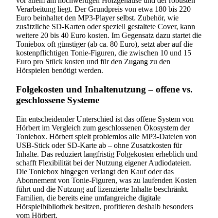
vor allem am hochwertigen Holzgehäuse und der robusten
Verarbeitung liegt. Der Grundpreis von etwa 180 bis 220
Euro beinhaltet den MP3-Player selbst. Zubehör, wie
zusätzliche SD-Karten oder speziell gestaltete Cover, kann
weitere 20 bis 40 Euro kosten. Im Gegensatz dazu startet die
Toniebox oft günstiger (ab ca. 80 Euro), setzt aber auf die
kostenpflichtigen Tonie-Figuren, die zwischen 10 und 15
Euro pro Stück kosten und für den Zugang zu den
Hörspielen benötigt werden.
Folgekosten und Inhaltenutzung – offene vs.
geschlossene Systeme
Ein entscheidender Unterschied ist das offene System von
Hörbert im Vergleich zum geschlossenen Ökosystem der
Toniebox. Hörbert spielt problemlos alle MP3-Dateien von
USB-Stick oder SD-Karte ab – ohne Zusatzkosten für
Inhalte. Das reduziert langfristig Folgekosten erheblich und
schafft Flexibilität bei der Nutzung eigener Audiodateien.
Die Toniebox hingegen verlangt den Kauf oder das
Abonnement von Tonie-Figuren, was zu laufenden Kosten
führt und die Nutzung auf lizenzierte Inhalte beschränkt.
Familien, die bereits eine umfangreiche digitale
Hörspielbibliothek besitzen, profitieren deshalb besonders
vom Hörbert.