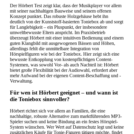
Der Hörbert Test zeigt klar, dass der Musikplayer vor allem
mit seiner nachhaltigen Bauweise und seinem offenen
Konzept punktet. Das robuste Holzgehäuse hebt ihn
deutlich von der Kunststoff-basierten Toniebox ab und sorgt
für Langlebigkeit – ein Pluspunkt, der insbesondere
umweltbewusste Eltern anspricht. Im Praxisbetrieb
überzeugt Hörbert mit einer intuitiven Bedienung und einem
guten Klangbild mit ausgewogenen Bässen und Höhen,
allerdings fehlt die unmittelbare Integration von
Hörspielfiguren wie bei der Toniebox. Hier zeigt sich eine
bewusste Entkopplung von kostenpflichtigen Content-
Systemen, was sowohl Vor- als auch Nachteil ist: Hörbert
bietet große Flexibilität bei der Audiowahl, erfordert aber
mehr Aufwand bei der eigenen Content-Beschaffung und -
Verwaltung.
Für wen ist Hörbert geeignet – und wann ist
die Toniebox sinnvoller?
Hörbert richtet sich vor allem an Familien, die eine
nachhaltige, robuste Alternative zum marktführenden MP3-
Spieler suchen und keine Bindung an ein festes Hörspiel-
System wünschen. Wer Wert auf Datenschutz legt und keine
zusätzlichen Käufe für Tonie-Figuren tätigen möchte, findet