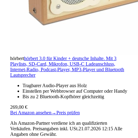
hörbert
hörbert 3.0 für Kinder + deutsche Inhalte. Mit 3
Playlists, SD-Card, Mikrofon, USB-C Ladeanschluss,
Internet-Radio, Podcast-Player, MP3-Player und Bluetooth
Lautsprecher
Tragbarer Audio-Player aus Holz
Einstellen per Webbrowser auf Computer oder Handy
Bis zu 2 Bluetooth-Kopfhörer gleichzeitig
269,00 €
Bei Amazon ansehen
→
Preis prüfen
Als Amazon-Partner verdiene ich an qualifizierten
Verkäufen. Preisangaben inkl. USt.21.07.2026 12:15 Alle
Angaben ohne Gewähr.