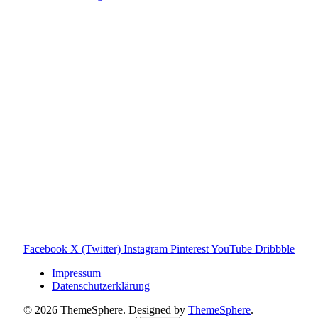
Toniebox-Ratgeber.de ist ein unabhängiger Ratgeber und
steht in keiner geschäftlichen oder organisatorischen
Verbindung zur Tonies GmbH. Alle genannten Marken- und
Produktnamen dienen ausschließlich der Information und
gehören ihren jeweiligen Rechteinhabern. Hinweis: Weitere
Informationen findest du auf der offiziellen Website der
Tonies GmbH
.
Toniebox-ratgeber.de ist dein unabhängiger Eltern-Ratgeber
rund um die Toniebox: Kaufberatung, Tonies-
Empfehlungen, Problemlösungen und praktische Tipps für
den Familienalltag. Alle Inhalte sind verständlich, praxisnah
und darauf ausgelegt, dir schnelle Antworten und klare
Entscheidungen zu ermöglichen.
Hinweis zu Affiliate-Links
Einige Links auf dieser Website sind Affiliate-Links. Wenn
du darüber etwas kaufst, erhalte ich ggf. eine kleine
Provision – für dich bleibt der Preis gleich. Damit unterstützt
du den Betrieb und Erhalt von Toniebox-Ratgeber.de.
Facebook
X (Twitter)
Instagram
Pinterest
YouTube
Dribbble
Impressum
Datenschutzerklärung
© 2026 ThemeSphere. Designed by
ThemeSphere
.