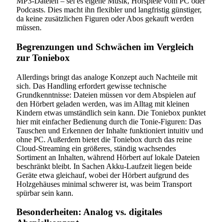
MP3-Dateien – sei es eigene Musik, Hörspiele vom PC oder
Podcasts. Dies macht ihn flexibler und langfristig günstiger,
da keine zusätzlichen Figuren oder Abos gekauft werden
müssen.
Begrenzungen und Schwächen im Vergleich
zur Toniebox
Allerdings bringt das analoge Konzept auch Nachteile mit
sich. Das Handling erfordert gewisse technische
Grundkenntnisse: Dateien müssen vor dem Abspielen auf
den Hörbert geladen werden, was im Alltag mit kleinen
Kindern etwas umständlich sein kann. Die Toniebox punktet
hier mit einfacher Bedienung durch die Tonie-Figuren: Das
Tauschen und Erkennen der Inhalte funktioniert intuitiv und
ohne PC. Außerdem bietet die Toniebox durch das reine
Cloud-Streaming ein größeres, ständig wachsendes
Sortiment an Inhalten, während Hörbert auf lokale Dateien
beschränkt bleibt. In Sachen Akku-Laufzeit liegen beide
Geräte etwa gleichauf, wobei der Hörbert aufgrund des
Holzgehäuses minimal schwerer ist, was beim Transport
spürbar sein kann.
Besonderheiten: Analog vs. digitales