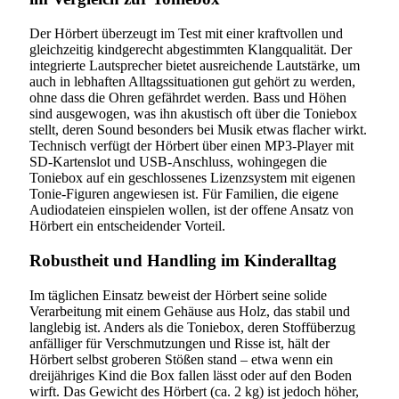
Der Hörbert überzeugt im Test mit einer kraftvollen und
gleichzeitig kindgerecht abgestimmten Klangqualität. Der
integrierte Lautsprecher bietet ausreichende Lautstärke, um
auch in lebhaften Alltagssituationen gut gehört zu werden,
ohne dass die Ohren gefährdet werden. Bass und Höhen
sind ausgewogen, was ihn akustisch oft über die Toniebox
stellt, deren Sound besonders bei Musik etwas flacher wirkt.
Technisch verfügt der Hörbert über einen MP3-Player mit
SD-Kartenslot und USB-Anschluss, wohingegen die
Toniebox auf ein geschlossenes Lizenzsystem mit eigenen
Tonie-Figuren angewiesen ist. Für Familien, die eigene
Audiodateien einspielen wollen, ist der offene Ansatz von
Hörbert ein entscheidender Vorteil.
Robustheit und Handling im Kinderalltag
Im täglichen Einsatz beweist der Hörbert seine solide
Verarbeitung mit einem Gehäuse aus Holz, das stabil und
langlebig ist. Anders als die Toniebox, deren Stoffüberzug
anfälliger für Verschmutzungen und Risse ist, hält der
Hörbert selbst groberen Stößen stand – etwa wenn ein
dreijähriges Kind die Box fallen lässt oder auf den Boden
wirft. Das Gewicht des Hörbert (ca. 2 kg) ist jedoch höher,