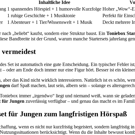
Inhaltliche Idee
Vo
ang
1 spannendes Hörspiel + 1 humorvolle Kurzfolge
Hoher „Wow“-Eff
1 ruhige Geschichte + 1 Musiktonie
Perfekt für Eins
er
1 Abenteuer + 1 Tier/Wissenswelt + 1 Musik
Deckt mehrere In
 nach „beliebt“ kaufst, sondern eine Struktur baust. Ein
Toniebox Star
ese Bandbreite ist der Grund, warum manche Startersets jahrelang genu
e vermeidest
jedes Set ist automatisch eine gute Entscheidung. Ein typischer Fehler i
gt – oder am Ende doch immer nur eine Figur hört. Besser ist ein klein
 aber das Kind nicht wirklich interessieren. Natürlich ist es schön, wen
ungen
darf Spaß machen, laut sein, albern sein – solange es altersgerecht
oniebox immer „irgendwo“ liegt und niemand weiß, wann sie geladen w
t für Jungen
zuverlässig verfügbar – und genau das macht es im Famili
set für Jungen zum langfristigen Hörspaß
haffung, wenn es nicht nur kurzfristig begeistert, sondern langfristig 
d Nutzungssituationen berücksichtigt. Wenn du die Inhalte bewusst komb