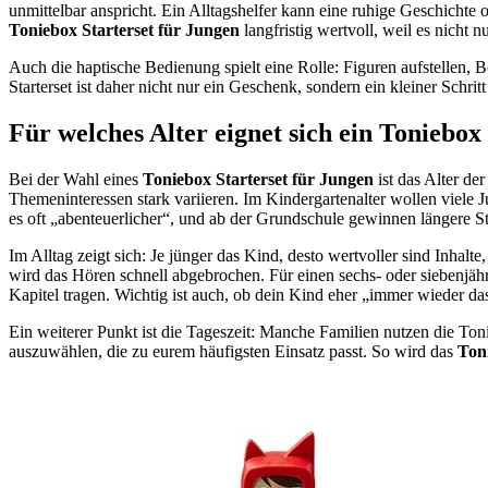
unmittelbar anspricht. Ein Alltagshelfer kann eine ruhige Geschichte o
Toniebox Starterset für Jungen
langfristig wertvoll, weil es nicht n
Auch die haptische Bedienung spielt eine Rolle: Figuren aufstellen, Bo
Starterset ist daher nicht nur ein Geschenk, sondern ein kleiner Schrit
Für welches Alter eignet sich ein Toniebox
Bei der Wahl eines
Toniebox Starterset für Jungen
ist das Alter de
Themeninteressen stark variieren. Im Kindergartenalter wollen viele
es oft „abenteuerlicher“, und ab der Grundschule gewinnen längere S
Im Alltag zeigt sich: Je jünger das Kind, desto wertvoller sind Inhalt
wird das Hören schnell abgebrochen. Für einen sechs- oder siebenjäh
Kapitel tragen. Wichtig ist auch, ob dein Kind eher „immer wieder das
Ein weiterer Punkt ist die Tageszeit: Manche Familien nutzen die Ton
auszuwählen, die zu eurem häufigsten Einsatz passt. So wird das
Ton