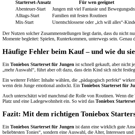
Starterset-Ansatz
Für wen geeignet
Abenteuer-Start
Jungen mit viel Fantasie und Bewegungsdr
Alltags-Start
Familien mit festen Routinen
Mix-Start
Unentschlossene oder „ich will alles“-Kind
Der Nutzen solcher Zusammenstellungen liegt darin, dass du nicht nur
Momente begleitet: Spielen, Runterkommen, unterwegs sein. Genau di
Häufige Fehler beim Kauf – und wie du si
Ein
Toniebox Starterset für Jungen
ist schnell gekauft, aber nicht 
„mehr Auswahl“, führt aber oft dazu, dass dein Kind sich nicht festle
Ein weiterer Fehler: Inhalte wählen, die „pädagogisch perfekt“ wirken,
wenn dein Junge emotional andockt. Ein
Toniebox Starterset für J
Auch unterschätzt wird manchmal die Rolle von Routinen. Wenn die T
Platz und eine Ladegewohnheit ein. So wird das
Toniebox Starterse
Fazit: Mit dem richtigen Toniebox Starter
Ein
Toniebox Starterset für Jungen
ist dann eine wirklich gute Ansc
beliebtesten Tonies“, sondern eine Auswahl, die Alter, Interessen un