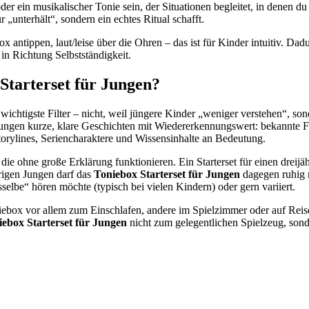
der ein musikalischer Tonie sein, der Situationen begleitet, in denen d
ur „unterhält“, sondern ein echtes Ritual schafft.
x antippen, laut/leise über die Ohren – das ist für Kinder intuitiv. Dad
t in Richtung Selbstständigkeit.
 Starterset für Jungen?
r wichtigste Filter – nicht, weil jüngere Kinder „weniger verstehen“
 Jungen kurze, klare Geschichten mit Wiedererkennungswert: bekannte 
torylines, Seriencharaktere und Wissensinhalte an Bedeutung.
e, die ohne große Erklärung funktionieren. Ein Starterset für einen dreij
rigen Jungen darf das
Toniebox Starterset für Jungen
dagegen ruhig 
selbe“ hören möchte (typisch bei vielen Kindern) oder gern variiert.
iebox vor allem zum Einschlafen, andere im Spielzimmer oder auf Reisen
iebox Starterset für Jungen
nicht zum gelegentlichen Spielzeug, sond