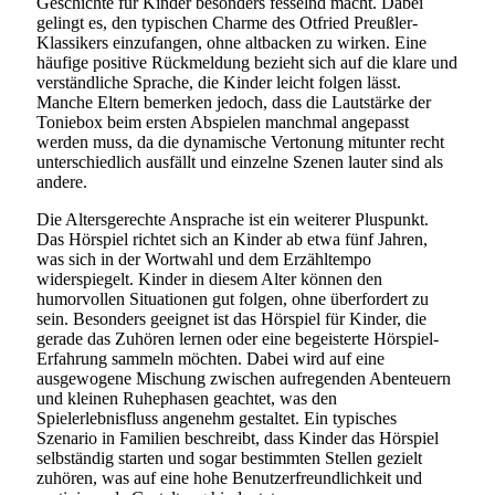
Geschichte für Kinder besonders fesselnd macht. Dabei
gelingt es, den typischen Charme des Otfried Preußler-
Klassikers einzufangen, ohne altbacken zu wirken. Eine
häufige positive Rückmeldung bezieht sich auf die klare und
verständliche Sprache, die Kinder leicht folgen lässt.
Manche Eltern bemerken jedoch, dass die Lautstärke der
Toniebox beim ersten Abspielen manchmal angepasst
werden muss, da die dynamische Vertonung mitunter recht
unterschiedlich ausfällt und einzelne Szenen lauter sind als
andere.
Die Altersgerechte Ansprache ist ein weiterer Pluspunkt.
Das Hörspiel richtet sich an Kinder ab etwa fünf Jahren,
was sich in der Wortwahl und dem Erzähltempo
widerspiegelt. Kinder in diesem Alter können den
humorvollen Situationen gut folgen, ohne überfordert zu
sein. Besonders geeignet ist das Hörspiel für Kinder, die
gerade das Zuhören lernen oder eine begeisterte Hörspiel-
Erfahrung sammeln möchten. Dabei wird auf eine
ausgewogene Mischung zwischen aufregenden Abenteuern
und kleinen Ruhephasen geachtet, was den
Spielerlebnisfluss angenehm gestaltet. Ein typisches
Szenario in Familien beschreibt, dass Kinder das Hörspiel
selbständig starten und sogar bestimmten Stellen gezielt
zuhören, was auf eine hohe Benutzerfreundlichkeit und