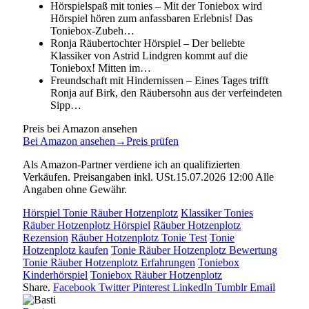
Hörspielspaß mit tonies – Mit der Toniebox wird
Hörspiel hören zum anfassbaren Erlebnis! Das
Toniebox-Zubeh…
Ronja Räubertochter Hörspiel – Der beliebte
Klassiker von Astrid Lindgren kommt auf die
Toniebox! Mitten im…
Freundschaft mit Hindernissen – Eines Tages trifft
Ronja auf Birk, den Räubersohn aus der verfeindeten
Sipp…
Preis bei Amazon ansehen
Bei Amazon ansehen
→
Preis prüfen
Als Amazon-Partner verdiene ich an qualifizierten
Verkäufen. Preisangaben inkl. USt.15.07.2026 12:00 Alle
Angaben ohne Gewähr.
Hörspiel Tonie Räuber Hotzenplotz
Klassiker Tonies
Räuber Hotzenplotz Hörspiel
Räuber Hotzenplotz
Rezension
Räuber Hotzenplotz Tonie Test
Tonie
Hotzenplotz kaufen
Tonie Räuber Hotzenplotz Bewertung
Tonie Räuber Hotzenplotz Erfahrungen
Toniebox
Kinderhörspiel
Toniebox Räuber Hotzenplotz
Share.
Facebook
Twitter
Pinterest
LinkedIn
Tumblr
Email