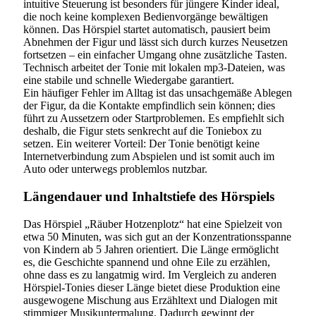
intuitive Steuerung ist besonders für jüngere Kinder ideal,
die noch keine komplexen Bedienvorgänge bewältigen
können. Das Hörspiel startet automatisch, pausiert beim
Abnehmen der Figur und lässt sich durch kurzes Neusetzen
fortsetzen – ein einfacher Umgang ohne zusätzliche Tasten.
Technisch arbeitet der Tonie mit lokalen mp3-Dateien, was
eine stabile und schnelle Wiedergabe garantiert.
Ein häufiger Fehler im Alltag ist das unsachgemäße Ablegen
der Figur, da die Kontakte empfindlich sein können; dies
führt zu Aussetzern oder Startproblemen. Es empfiehlt sich
deshalb, die Figur stets senkrecht auf die Toniebox zu
setzen. Ein weiterer Vorteil: Der Tonie benötigt keine
Internetverbindung zum Abspielen und ist somit auch im
Auto oder unterwegs problemlos nutzbar.
Längendauer und Inhaltstiefe des Hörspiels
Das Hörspiel „Räuber Hotzenplotz“ hat eine Spielzeit von
etwa 50 Minuten, was sich gut an der Konzentrationsspanne
von Kindern ab 5 Jahren orientiert. Die Länge ermöglicht
es, die Geschichte spannend und ohne Eile zu erzählen,
ohne dass es zu langatmig wird. Im Vergleich zu anderen
Hörspiel-Tonies dieser Länge bietet diese Produktion eine
ausgewogene Mischung aus Erzähltext und Dialogen mit
stimmiger Musikuntermalung. Dadurch gewinnt der