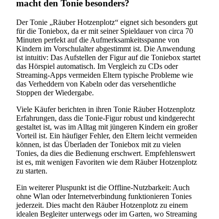
macht den Tonie besonders?
Der Tonie „Räuber Hotzenplotz“ eignet sich besonders gut
für die Toniebox, da er mit seiner Spieldauer von circa 70
Minuten perfekt auf die Aufmerksamkeitsspanne von
Kindern im Vorschulalter abgestimmt ist. Die Anwendung
ist intuitiv: Das Aufstellen der Figur auf die Toniebox startet
das Hörspiel automatisch. Im Vergleich zu CDs oder
Streaming-Apps vermeiden Eltern typische Probleme wie
das Verheddern von Kabeln oder das versehentliche
Stoppen der Wiedergabe.
Viele Käufer berichten in ihren Tonie Räuber Hotzenplotz
Erfahrungen, dass die Tonie-Figur robust und kindgerecht
gestaltet ist, was im Alltag mit jüngeren Kindern ein großer
Vorteil ist. Ein häufiger Fehler, den Eltern leicht vermeiden
können, ist das Überladen der Toniebox mit zu vielen
Tonies, da dies die Bedienung erschwert. Empfehlenswert
ist es, mit wenigen Favoriten wie dem Räuber Hotzenplotz
zu starten.
Ein weiterer Pluspunkt ist die Offline-Nutzbarkeit: Auch
ohne Wlan oder Internetverbindung funktionieren Tonies
jederzeit. Dies macht den Räuber Hotzenplotz zu einem
idealen Begleiter unterwegs oder im Garten, wo Streaming