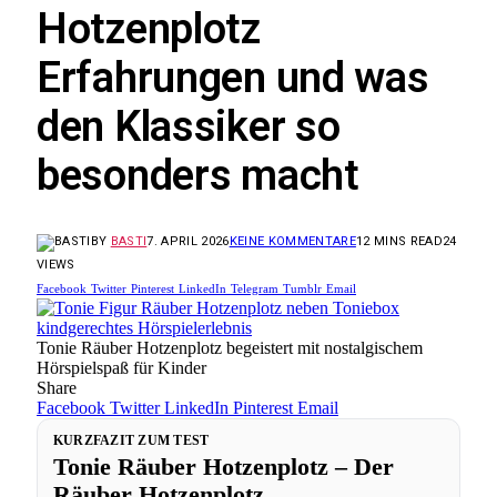
Hotzenplotz
Erfahrungen und was
den Klassiker so
besonders macht
BY
BASTI
7. APRIL 2026
KEINE KOMMENTARE
12 MINS READ
24
VIEWS
Facebook
Twitter
Pinterest
LinkedIn
Telegram
Tumblr
Email
Tonie Räuber Hotzenplotz begeistert mit nostalgischem
Hörspielspaß für Kinder
Share
Facebook
Twitter
LinkedIn
Pinterest
Email
KURZFAZIT ZUM TEST
Tonie Räuber Hotzenplotz – Der
Räuber Hotzenplotz