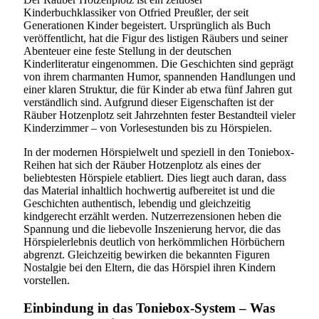
Kinderbuchklassiker von Otfried Preußler, der seit
Generationen Kinder begeistert. Ursprünglich als Buch
veröffentlicht, hat die Figur des listigen Räubers und seiner
Abenteuer eine feste Stellung in der deutschen
Kinderliteratur eingenommen. Die Geschichten sind geprägt
von ihrem charmanten Humor, spannenden Handlungen und
einer klaren Struktur, die für Kinder ab etwa fünf Jahren gut
verständlich sind. Aufgrund dieser Eigenschaften ist der
Räuber Hotzenplotz seit Jahrzehnten fester Bestandteil vieler
Kinderzimmer – von Vorlesestunden bis zu Hörspielen.
In der modernen Hörspielwelt und speziell in den Toniebox-
Reihen hat sich der Räuber Hotzenplotz als eines der
beliebtesten Hörspiele etabliert. Dies liegt auch daran, dass
das Material inhaltlich hochwertig aufbereitet ist und die
Geschichten authentisch, lebendig und gleichzeitig
kindgerecht erzählt werden. Nutzerrezensionen heben die
Spannung und die liebevolle Inszenierung hervor, die das
Hörspielerlebnis deutlich von herkömmlichen Hörbüchern
abgrenzt. Gleichzeitig bewirken die bekannten Figuren
Nostalgie bei den Eltern, die das Hörspiel ihren Kindern
vorstellen.
Einbindung in das Toniebox-System – Was