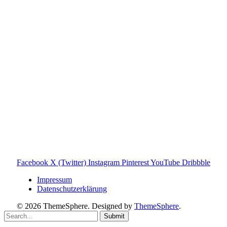
steht in keiner geschäftlichen oder organisatorischen
Verbindung zur Tonies GmbH. Alle genannten Marken- und
Produktnamen dienen ausschließlich der Information und
gehören ihren jeweiligen Rechteinhabern. Hinweis: Weitere
Informationen findest du auf der offiziellen Website der
Tonies GmbH
.
Toniebox-ratgeber.de ist dein unabhängiger Eltern-Ratgeber
rund um die Toniebox: Kaufberatung, Tonies-
Empfehlungen, Problemlösungen und praktische Tipps für
den Familienalltag. Alle Inhalte sind verständlich, praxisnah
und darauf ausgelegt, dir schnelle Antworten und klare
Entscheidungen zu ermöglichen.
Hinweis zu Affiliate-Links
Einige Links auf dieser Website sind Affiliate-Links. Wenn
du darüber etwas kaufst, erhalte ich ggf. eine kleine
Provision – für dich bleibt der Preis gleich. Damit unterstützt
du den Betrieb und Erhalt von Toniebox-Ratgeber.de.
Facebook
X (Twitter)
Instagram
Pinterest
YouTube
Dribbble
Impressum
Datenschutzerklärung
© 2026 ThemeSphere. Designed by
ThemeSphere
.
Submit