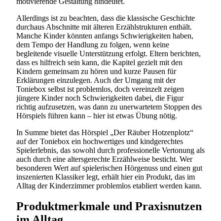
motivierende Gestaltung hindeutet.
Allerdings ist zu beachten, dass die klassische Geschichte
durchaus Abschnitte mit älteren Erzählstrukturen enthält.
Manche Kinder könnten anfangs Schwierigkeiten haben,
dem Tempo der Handlung zu folgen, wenn keine
begleitende visuelle Unterstützung erfolgt. Eltern berichten,
dass es hilfreich sein kann, die Kapitel gezielt mit den
Kindern gemeinsam zu hören und kurze Pausen für
Erklärungen einzulegen. Auch der Umgang mit der
Toniebox selbst ist problemlos, doch vereinzelt zeigen
jüngere Kinder noch Schwierigkeiten dabei, die Figur
richtig aufzusetzen, was dann zu unerwartetem Stoppen des
Hörspiels führen kann – hier ist etwas Übung nötig.
In Summe bietet das Hörspiel „Der Räuber Hotzenplotz“
auf der Toniebox ein hochwertiges und kindgerechtes
Spielerlebnis, das sowohl durch professionelle Vertonung als
auch durch eine altersgerechte Erzählweise besticht. Wer
besonderen Wert auf spielerischen Hörgenuss und einen gut
inszenierten Klassiker legt, erhält hier ein Produkt, das im
Alltag der Kinderzimmer problemlos etabliert werden kann.
Produktmerkmale und Praxisnutzen
im Alltag