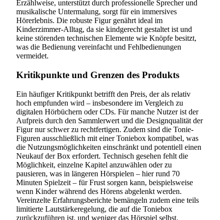
Erzählweise, unterstützt durch professionelle Sprecher und
musikalische Untermalung, sorgt für ein immersives
Hörerlebnis. Die robuste Figur genährt ideal im
Kinderzimmer-Alltag, da sie kindgerecht gestaltet ist und
keine störenden technischen Elemente wie Knöpfe besitzt,
was die Bedienung vereinfacht und Fehlbedienungen
vermeidet.
Kritikpunkte und Grenzen des Produkts
Ein häufiger Kritikpunkt betrifft den Preis, der als relativ
hoch empfunden wird – insbesondere im Vergleich zu
digitalen Hörbüchern oder CDs. Für manche Nutzer ist der
Aufpreis durch den Sammlerwert und die Designqualität der
Figur nur schwer zu rechtfertigen. Zudem sind die Tonie-
Figuren ausschließlich mit einer Toniebox kompatibel, was
die Nutzungsmöglichkeiten einschränkt und potentiell einen
Neukauf der Box erfordert. Technisch gesehen fehlt die
Möglichkeit, einzelne Kapitel anzuwählen oder zu
pausieren, was in längeren Hörspielen – hier rund 70
Minuten Spielzeit – für Frust sorgen kann, beispielsweise
wenn Kinder während des Hörens abgelenkt werden.
Vereinzelte Erfahrungsberichte bemängeln zudem eine teils
limitierte Lautstärkeregelung, die auf die Toniebox
zurückzuführen ist, und weniger das Hörspiel selbst.